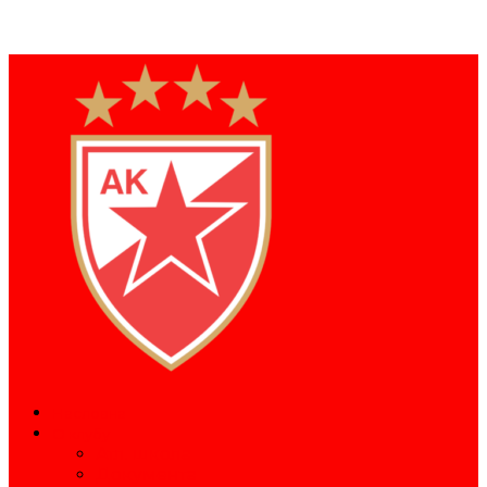
Насловна
О клубу
Атл. школа
Документа