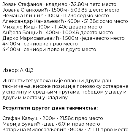
Јован Стефанов • кладиво • 32.80м пето место
Јована Станковић • 1.500м • 5:03.85 шесто место
Немања Глишић • 100м • 11.23с седмо место
Александар Камаљевић • 400м • 51.38с осмо место
Михајло Киш • 100м • 11.40с девето место
Анђела Бонџић • 400м • 1:00:48 десето место
Дарко Марисављевић • 1.500м • једанаесто место
4×100м • сениорке прво место
4×100м • сениори прво и друго место
Извор: АКЦЗ
Интентзитет успеха није опао ни други дан
такмичења, високе позиције поново су остварене
у спринту и средњим пругама, победом у даљу и
другим местом у кладиву.
Резултати другог дана такмичења:
Стефан Каљуш • 200м • 21.58с прво место
Марија Буквић • даљ • 6.01м прво место
Катарина Милосављевић • 800м • 2:11.11 прво место