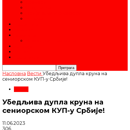
Тренери
Спортисти
Пријатељи и спонзори
Управа
Продавница
Календар
Такмичења
Новогодишњи митинг
Историја
Контакт
Постани члан
Насловна
Вести
Убедљива дупла круна на
сениорском КУП-у Србије!
Вести
Убедљива дупла круна на
сениорском КУП-у Србије!
11.06.2023
306