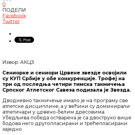
0
ПОДЕЛИ
Facebook
Twitter
Извор: АКЦЗ
Сениорке и сениори Црвене звезде освојили
су КУП Србије у обе конкуренције. Трофеј на
три од последња четири тимска такмичења
Српског Атлетског Савеза подизала је Звезда.
Дводневно такмичење имало је на програму све
атлетске дисциплине, а у већини су доминирали
атлетичари у црвено-белим дресовима.
Убедљива победа остварена је са двоструко више
бодова него другопласирани и трећепласирани
заједно.