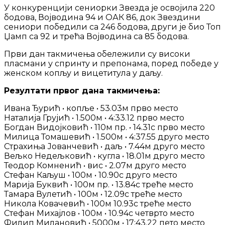
У конкуренцији сениорки Звезда је освојила 220
бодова, Војводина 94 и ОАК 86, док Звездини
сениори победили са 246 бодова, други је био Топ
Џамп са 92 и трећа Војводина са 85 бодова.
Први дан такмичења обележили су високи
пласмани у спринту и препонама, поред победе у
женском копљу и вицетитула у даљу.
Резултати првог дана такмичења:
Ивана Ђурић • копље • 53.03м прво место
Наталија Грујић • 1.500м • 4:33.12 прво место
Богдан Видојковић • 110м пр. • 14.31с прво место
Милица Томашевић • 1.500м • 4:37.55 друго место
Страхиња Јованчевић • даљ • 7.44м друго место
Вељко Недељковић • кугла • 18.01м друго место
Теодор Комненић • вис • 2.07м друго место
Стефан Каљуш • 100м • 10.90с друго место
Марија Буквић • 100м пр. • 13.84с треће место
Тамара Вулетић • 100м • 12.09с треће место
Никола Ковачевић • 100м 10.93с треће место
Стефан Михајлов • 100м • 10.94с четврто место
Филип Милановић • 5000м • 17:43.22 пето место