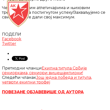
Честитамо свим атлетичарима и њиховим
тренерима на постигнутом успеху!Захваљујемо се
свима што сте дали свој максимум.
ПОДЕЛИ
Facebook
Twitter
Претходни чланци
Екипна титула Србије
сениоркама, сениори вицешампиони!
Следећи чланак
Још једна победа и титула,
четврти екипни трофеј
ПОВЕЗАНЕ ОБЈАВЕ
ВИШЕ ОД АУТОРА