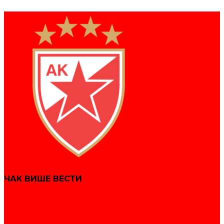
ЧАК ВИШЕ ВЕСТИ
Звездаши освојили 19 медаља на