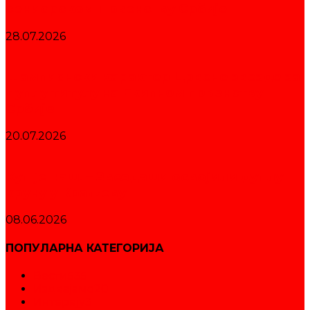
сениорском Првенству Србије
28.07.2026
Шампионски карактер Црвене звезде за
дуплу титулу на Екипном првенству
Србије
20.07.2026
Куп је наш! – Звездаши освојили дуплу
круну у Краљеву
08.06.2026
ПОПУЛАРНА КАТЕГОРИЈА
Вести
535
Издвајамо
20
Интервју
3