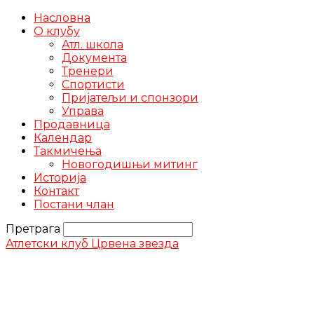
Насловна
О клубу
Атл. школа
Документа
Тренери
Спортисти
Пријатељи и спонзори
Управа
Продавница
Календар
Такмичења
Новогодишњи митинг
Историја
Контакт
Постани члан
Претрага
Атлетски клуб Црвена звезда