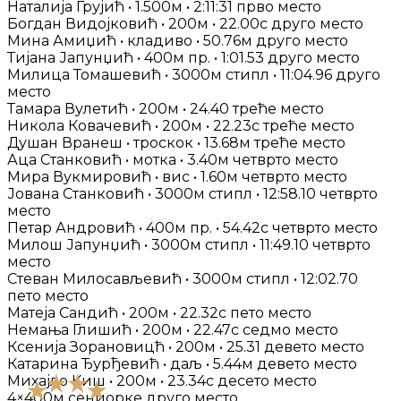
Наталија Грујић • 1.500м • 2:11:31 прво место
Богдан Видојковић • 200м • 22.00с друго место
Мина Амиџић • кладиво • 50.76м друго место
Тијана Јапунџић • 400м пр. • 1:01.53 друго место
Милица Томашевић • 3000м стипл • 11:04.96 друго
место
Тамара Вулетић • 200м • 24.40 треће место
Никола Ковачевић • 200м • 22.23с треће место
Душан Вранеш • троскок • 13.68м треће место
Аца Станковић • мотка • 3.40м четврто место
Мира Вукмировић • вис • 1.60м четврто место
Јована Станковић • 3000м стипл • 12:58.10 четврто
место
Петар Андровић • 400м пр. • 54.42с четврто место
Милош Јапунџић • 3000м стипл • 11:49.10 четврто
место
Стеван Милосављевић • 3000м стипл • 12:02.70
пето место
Матеја Сандић • 200м • 22.32с пето место
Немања Глишић • 200м • 22.47с седмо место
Ксенија Зорановицћ • 200м • 25.31 девето место
Катарина Ђурђевић • даљ • 5.44м девето место
Михајло Киш • 200м • 23.34с десето место
4×400м сениорке друго место