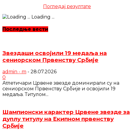
Погледај резултате
Loading ...
Последње вести
Звездаши освојили 19 медаља на
сениорском Првенству Србије
admin - m
-
28.07.2026
0
Атлетичари Црвене звезде доминирали су на
сениорском Првенству Србије и освојили 19
медаља. Титулом...
Шампионски карактер Црвене звезде за
дуплу титулу на Екипном првенству
Србије