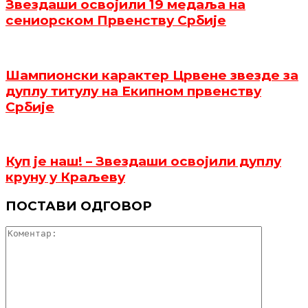
Звездаши освојили 19 медаља на
сениорском Првенству Србије
Шампионски карактер Црвене звезде за
дуплу титулу на Екипном првенству
Србије
Куп је наш! – Звездаши освојили дуплу
круну у Краљеву
ПОСТАВИ ОДГОВОР