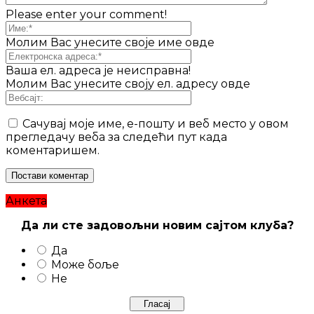
Please enter your comment!
Молим Вас унесите своје име овде
Ваша ел. адреса је неисправна!
Молим Вас унесите своју ел. адресу овде
Сачувај моје име, е-пошту и веб место у овом
прегледачу веба за следећи пут када
коментаришем.
Анкета
Да ли сте задовољни новим сајтом клуба?
Да
Може боље
Не