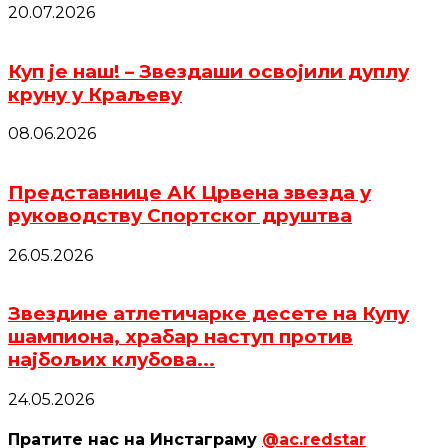
20.07.2026
Куп је наш! – Звездаши освојили дуплу
круну у Краљеву
08.06.2026
Представнице АК Црвена звезда у
руководству Спортског друштва
26.05.2026
Звездине атлетичарке десете на Купу
шампиона, храбар наступ против
најбољих клубова...
24.05.2026
Пратите нас на Инстаграму
@ac.redstar