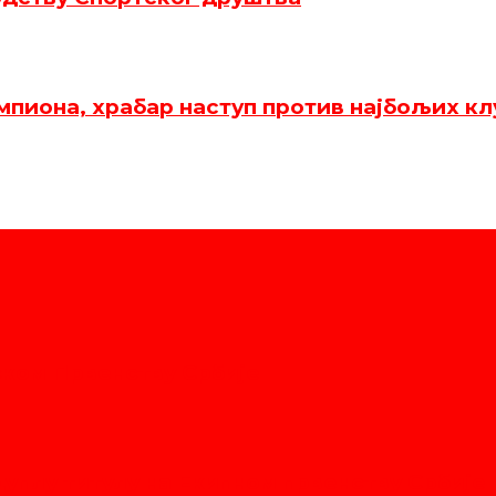
пиона, храбар наступ против најбољих клу
ском Првенству Србије
уплу титулу на Екипном првенству Србије