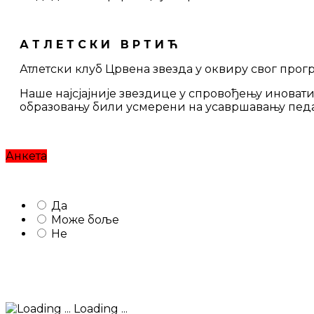
А Т Л Е Т С К И В Р Т И Ћ
Атлетски клуб Црвена звезда у оквиру свог прогр
Наше најсјајније звездице у спровођењу иновати
образовању били усмерени на усавршавању пед
Анкета
Да
Може боље
Не
Loading ...