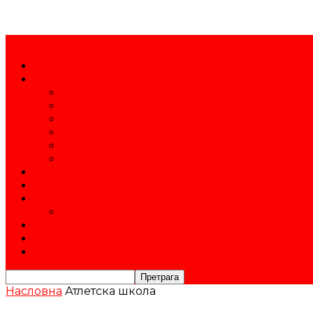
Насловна
О клубу
Атл. школа
Документа
Тренери
Спортисти
Пријатељи и спонзори
Управа
Продавница
Календар
Такмичења
Новогодишњи митинг
Историја
Контакт
Постани члан
Насловна
Атлетска школа