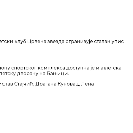
етски клуб Црвена звезда огранизује сталан упис
склопу спортског комплекса доступна је и атлетска
Атлетску дворану на Бањици.
лав Стајчић, Драгана Куновац, Лена