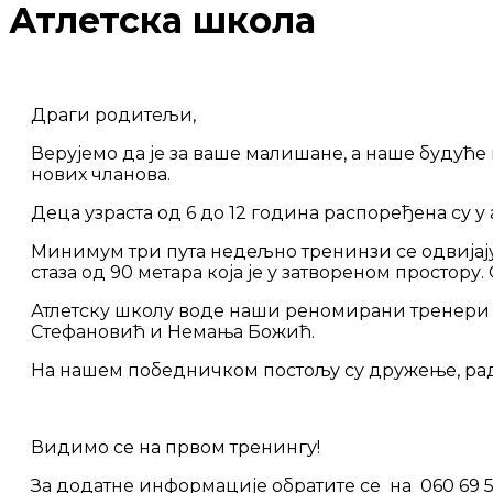
Атлетска школа
Драги родитељи,
Верујемо да је за ваше малишане, а наше будуће 
нових чланова.
Деца узраста од 6 до 12 година распоређена су у 
Минимум три пута недељно тренинзи се одвијају
стаза од 90 метара која је у затвореном простор
Атлетску школу воде наши реномирани тренери с
Стефановић и Немања Божић.
На нашем победничком постољу су дружење, радо
Видимо се на првом тренингу!
За додатне информације обратитe се на 060 69 5