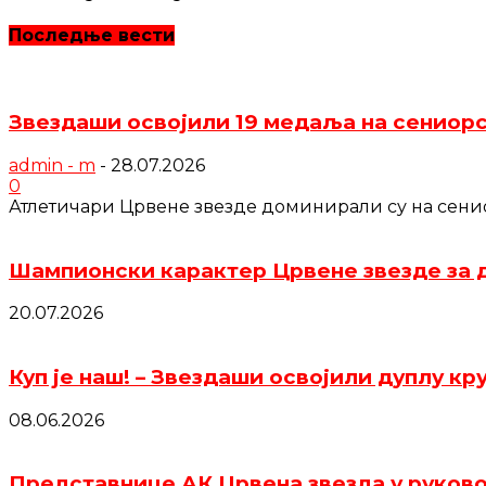
Последње вести
Звездаши освојили 19 медаља на сениор
admin - m
-
28.07.2026
0
Атлетичари Црвене звезде доминирали су на сениор
Шампионски карактер Црвене звезде за д
20.07.2026
Куп је наш! – Звездаши освојили дуплу кр
08.06.2026
Представнице АК Црвена звезда у руков