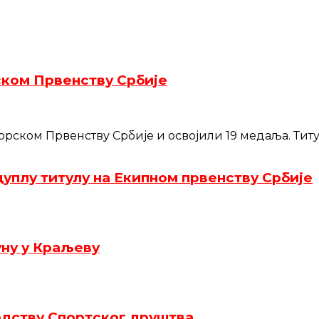
ском Првенству Србије
ском Првенству Србије и освојили 19 медаља. Титул
уплу титулу на Екипном првенству Србије
уну у Краљеву
одству Спортског друштва