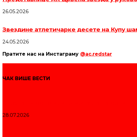
26.05.2026
Звездине атлетичарке десете на Купу шам
24.05.2026
Пратите нас на Инстаграму
@ac.redstar
ЧАК ВИШЕ ВЕСТИ
Звездаши освојили 19 медаља на сениор
28.07.2026
Шампионски карактер Црвене звезде за д