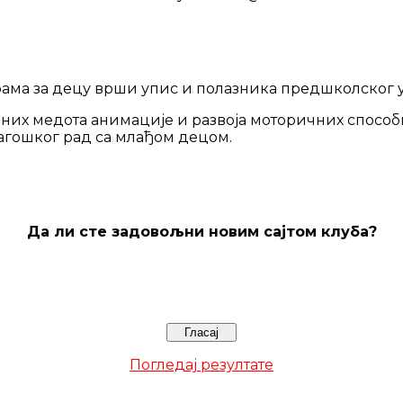
ама за децу врши упис и полазника предшколског узр
них медота анимације и развоја моторичних способн
агошког рад са млађом децом.
Да ли сте задовољни новим сајтом клуба?
Погледај резултате