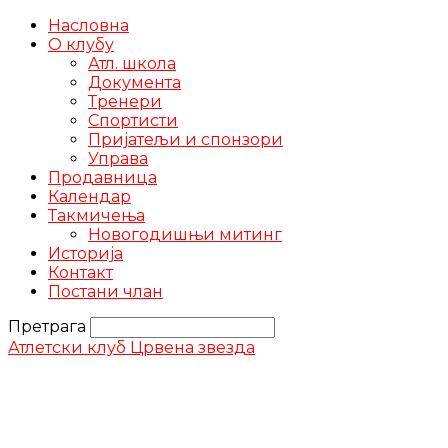
Насловна
О клубу
Атл. школа
Документа
Тренери
Спортисти
Пријатељи и спонзори
Управа
Продавница
Календар
Такмичења
Новогодишњи митинг
Историја
Контакт
Постани члан
Претрага
Атлетски клуб Црвена звезда