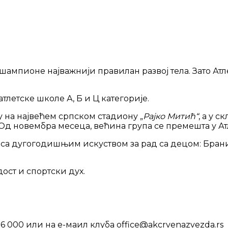
шампионе најважнији правилан развој тела. Зато Атл
атлетске школе А, Б и Ц категорије.
 на највећем српском стадиону „
Рајко Митић“
, а у 
у. Од новембра месеца, већина група се премешта у 
а дугогодишњим искуством за рад са децом: Бранис
ст и спортски дух.
6 000 или на е-маил клуба office@akcrvenazvezda.rs