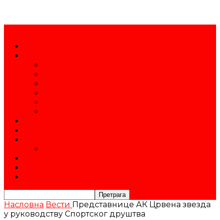
Насловна
О клубу
Атл. школа
Документа
Тренери
Спортисти
Пријатељи и спонзори
Управа
Продавница
Календар
Такмичења
Новогодишњи митинг
Историја
Контакт
Постани члан
Насловна
Вести
Представнице АК Црвена звезда
у руководству Спортског друштва