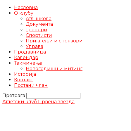
Насловна
О клубу
Атл. школа
Документа
Тренери
Спортисти
Пријатељи и спонзори
Управа
Продавница
Календар
Такмичења
Новогодишњи митинг
Историја
Контакт
Постани члан
Претрага
Атлетски клуб Црвена звезда