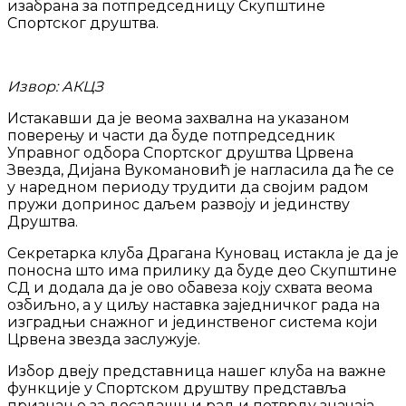
изабрана за потпредседницу Скупштине
Спортског друштва.
Извор: АКЦЗ
Истакавши да је веома захвална на указаном
поверењу и части да буде потпредседник
Управног одбора Спортског друштва Црвена
Звезда, Дијана Вукомановић је нагласила да ће се
у наредном периоду трудити да својим радом
пружи допринос даљем развоју и јединству
Друштва.
Секретарка клуба Драгана Куновац истакла је да је
поносна што има прилику да буде део Скупштине
СД и додала да је ово обавеза коју схвата веома
озбиљно, а у циљу наставка заједничког рада на
изградњи снажног и јединственог система који
Црвена звезда заслужује.
Избор двеју представница нашег клуба на важне
функције у Спортском друштву представља
признање за досадашњи рад и потврду значаја