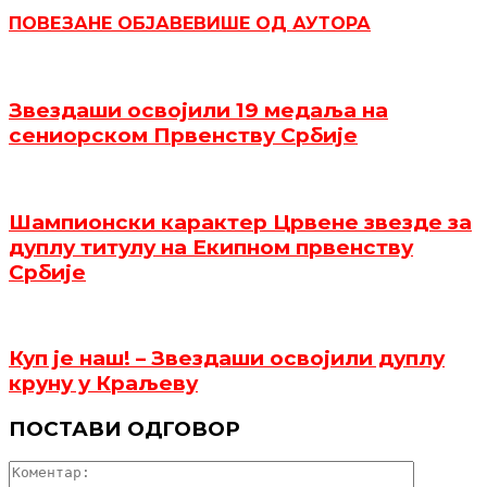
ПОВЕЗАНЕ ОБЈАВЕ
ВИШЕ ОД АУТОРА
Звездаши освојили 19 медаља на
сениорском Првенству Србије
Шампионски карактер Црвене звезде за
дуплу титулу на Екипном првенству
Србије
Куп је наш! – Звездаши освојили дуплу
круну у Краљеву
ПОСТАВИ ОДГОВОР