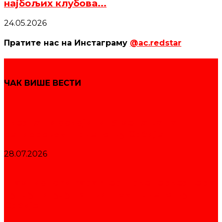
најбољих клубова...
24.05.2026
Пратите нас на Инстаграму
@ac.redstar
ЧАК ВИШЕ ВЕСТИ
Звездаши освојили 19 медаља на
сениорском Првенству Србије
28.07.2026
Шампионски карактер Црвене звезде за
дуплу титулу на Екипном првенству
Србије