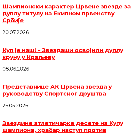
Шампионски карактер Црвене звезде за
дуплу титулу на Екипном првенству
Србије
20.07.2026
Куп је наш! – Звездаши освојили дуплу
круну у Краљеву
08.06.2026
Представнице АК Црвена звезда у
руководству Спортског друштва
26.05.2026
Звездине атлетичарке десете на Купу
шампиона, храбар наступ против