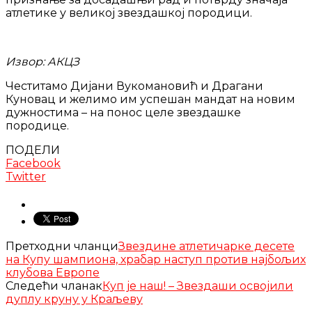
атлетике у великој звездашкој породици.
Извор: АКЦЗ
Честитамо Дијани Вукомановић и Драгани
Куновац и желимо им успешан мандат на новим
дужностима – на понос целе звездашке
породице.
ПОДЕЛИ
Facebook
Twitter
Претходни чланци
Звездине атлетичарке десете
на Купу шампиона, храбар наступ против најбољих
клубова Европе
Следећи чланак
Куп је наш! – Звездаши освојили
дуплу круну у Краљеву