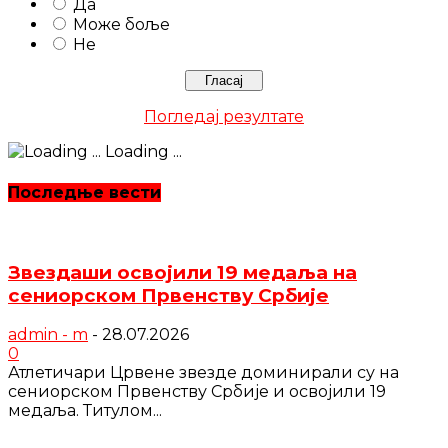
Да
Може боље
Не
Погледај резултате
Loading ...
Последње вести
Звездаши освојили 19 медаља на
сениорском Првенству Србије
admin - m
-
28.07.2026
0
Атлетичари Црвене звезде доминирали су на
сениорском Првенству Србије и освојили 19
медаља. Титулом...