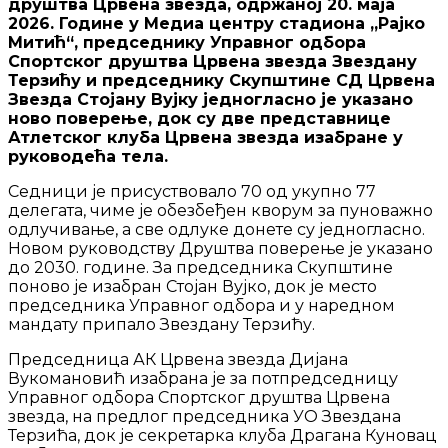
друштва Црвена звезда, одржаној 20. маја
2026. Године у Медиа центру стадиона „Рајко
Митић“, председнику Управног одбора
Спортског друштва Црвена звезда Звездану
Терзићу и председнику Скупштине СД Црвена
Звезда Стојану Вујку једногласно је указано
ново поверење, док су две представнице
Атлетског клуба Црвена звезда изабране у
руководећа тела.
Седници је присуствовало 70 од укупно 77
делегата, чиме је обезбеђен кворум за пуноважно
одлучивање, а све одлуке донете су једногласно.
Новом руководству Друштва поверење је указано
до 2030. године. За председника Скупштине
поново је изабран Стојан Вујко, док је место
председника Управног одбора и у наредном
мандату припало Звездану Терзићу.
Председница АК Црвена звезда Дијана
Вукомановић изабрана је за потпредседницу
Управног одбора Спортског друштва Црвена
звезда, на предлог председника УО Звездана
Терзића, док је секретарка клуба Драгана Куновац