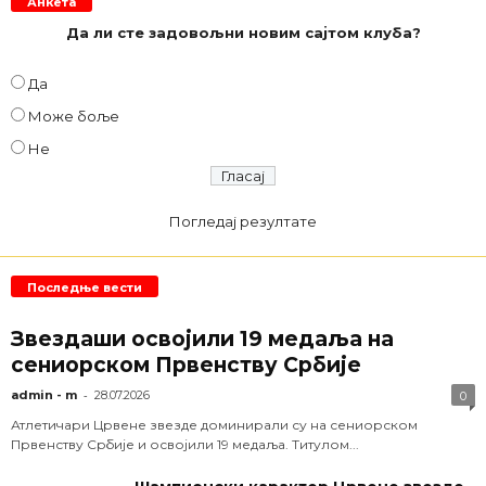
Анкета
Да ли сте задовољни новим сајтом клуба?
Да
Може боље
Не
Погледај резултате
Последње вести
Звездаши освојили 19 медаља на
сениорском Првенству Србије
-
admin - m
28.07.2026
0
Атлетичари Црвене звезде доминирали су на сениорском
Првенству Србије и освојили 19 медаља. Титулом...