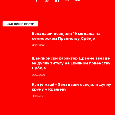
ЧАК ВИШЕ ВЕСТИ
Звездаши освојили 19 медаља на
сениорском Првенству Србије
28.07.2026
Шампионски карактер Црвене звезде
за дуплу титулу на Екипном првенству
Србије
20.07.2026
Куп је наш! – Звездаши освојили дуплу
круну у Краљеву
08.06.2026