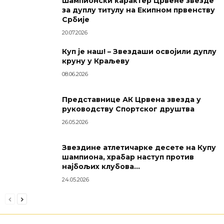
Шампионски карактер Црвене звезде
за дуплу титулу на Екипном првенству
Србије
20.07.2026
Куп је наш! – Звездаши освојили дуплу
круну у Краљеву
08.06.2026
Представнице АК Црвена звезда у
руководству Спортског друштва
26.05.2026
Звездине атлетичарке десете на Купу
шампиона, храбар наступ против
најбољих клубова...
24.05.2026