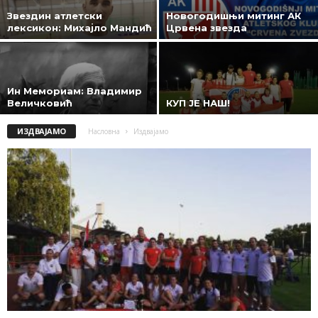
Звездин атлетски
Новогодишњи митинг АК
лексикон: Михајло Мандић
Црвена звезда
Ин Мемориам: Владимир
Величковић
КУП ЈЕ НАШ!
ИЗДВАЈАМО
Насловна
Издвајамо