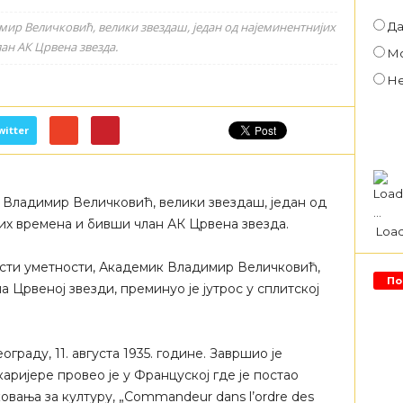
Д
имир Величковић, велики звездаш, један од најеминентнијих
ан АК Црвена звезда.
М
Н
witter
е Владимир Величковић, велики звездаш, један од
вих времена и бивши члан АК Црвена звезда.
Loadi
асти уметности, Академик Владимир Величковић,
По
а Црвеној звезди, преминуо је јутрос у сплитској
раду, 11. августа 1935. године. Завршио је
аријере провео је у Француској где је постао
вања за културу, „Commandeur dans l’ordre des