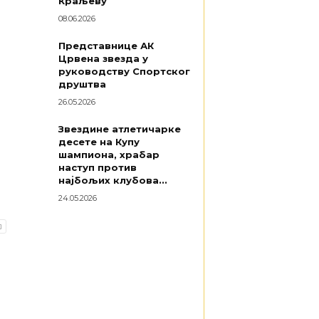
Краљеву
08.06.2026
Представнице АК
Црвена звезда у
руководству Спортског
друштва
26.05.2026
Звездине атлетичарке
десете на Купу
шампиона, храбар
наступ против
најбољих клубова...
24.05.2026