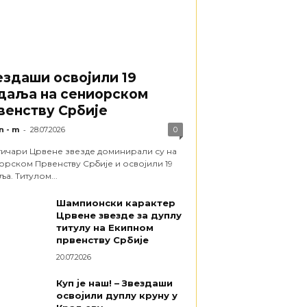
ездаши освојили 19
даља на сениорском
венству Србије
-
n - m
28.07.2026
0
тичари Црвене звезде доминирали су на
орском Првенству Србије и освојили 19
а. Титулом...
Шампионски карактер
Црвене звезде за дуплу
титулу на Екипном
првенству Србије
20.07.2026
Куп је наш! – Звездаши
освојили дуплу круну у