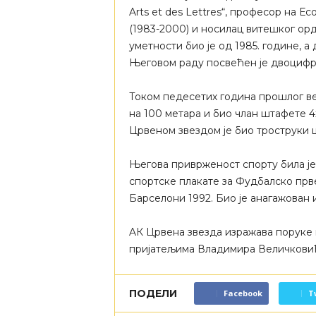
Arts et des Lettres“, професор на Еc
(1983-2000) и носилац витешког орд
уметности био је од 1985. године, 
Његовом раду посвећен је двоцифр
Током педесетих година прошлог ве
на 100 метара и био члан штафете 4
Црвеном звездом је био троструки 
Његова приврженост спорту била је
спортске плакате за Фудбалско прве
Барселони 1992. Био је анагажован 
AК Црвена звезда изражава поруке 
пријатељима Владимира Величкови
ПОДЕЛИ
Facebook
T