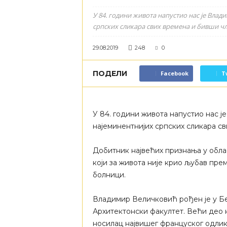
У 84. години живота напустио нас је Влад
српских сликара свих времена и бивши чл
29.08.2019
248
0
ПОДЕЛИ
Facebook
T
У 84. години живота напустио нас ј
најеминентнијих српских сликара с
Добитник највећих признања у обл
који за живота није крио љубав прем
болници.
Владимир Величковић рођен је у Беог
Архитектонски факултет. Већи део к
носилац највишег француског одлико