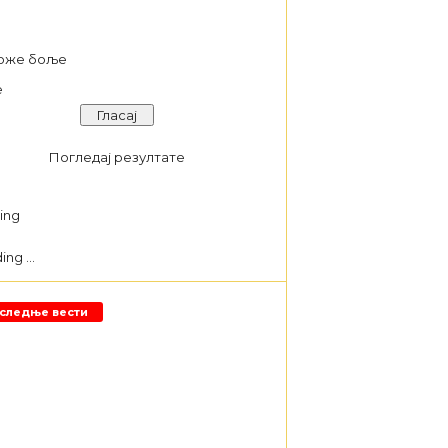
а
оже боље
е
Погледај резултате
ng ...
следње вести