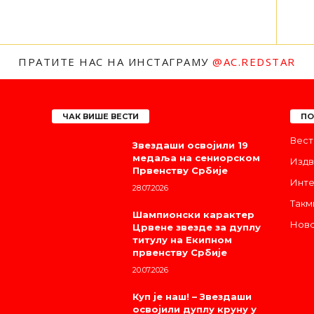
ПРАТИТЕ НАС НА ИНСТАГРАМУ
@AC.REDSTAR
ЧАК ВИШЕ ВЕСТИ
ПО
Вест
Звездаши освојили 19
медаља на сениорском
Издв
Првенству Србије
Инте
28.07.2026
Такм
Шампионски карактер
Ново
Црвене звезде за дуплу
титулу на Екипном
првенству Србије
20.07.2026
Куп је наш! – Звездаши
освојили дуплу круну у