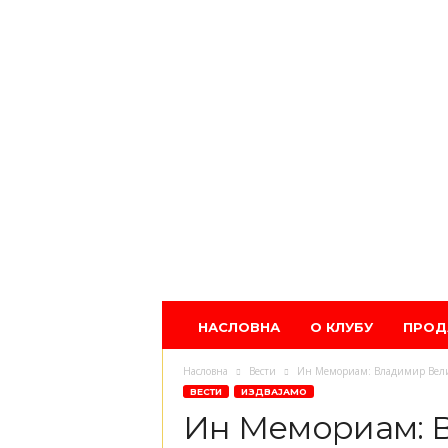
Атлетски
НАСЛОВНА
О КЛУБУ
ПРОД
клуб
Црвена
Насловна
Вести
Ин Мемориам: Владимир Вел
звезда
ВЕСТИ
ИЗДВАЈАМО
Ин Мемориам: 