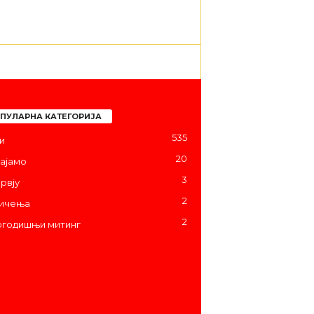
ПУЛАРНА КАТЕГОРИЈА
535
и
20
ајамо
3
рвју
2
ичења
2
годишњи митинг