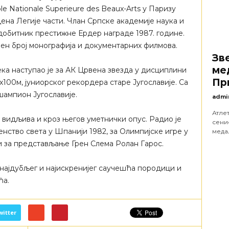
ole Nationale Supеrieure des Beaux-Arts у Паризу
ена Легије части. Члан Српске академије наука и
а добитник престижне Ердер награде 1987. године.
ен број монографија и документарних филмова.
Зв
ме
ка наступао је за АК Црвена звезда у дисциплини
Пр
х100м, јуниорског рекордера старе Југославије. Са
шампион Југославије.
admi
Атле
 видљива и кроз његов уметнички опус. Радио је
сени
нство света у Шпанији 1982, за Олимпијске игре у
медаљ
и за представљање Грен Слема Ролан Гарос.
најдубљег и најискренијег саучешћа породици и
ћа.
witter