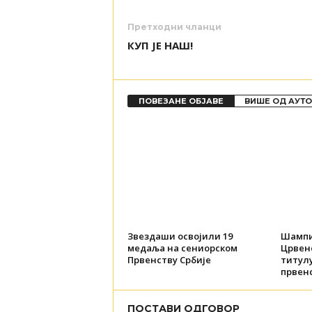
Претходни чланци
КУП ЈЕ НАШ!
ПОВЕЗАНЕ ОБЈАВЕ
ВИШЕ ОД АУТ
Звездаши освојили 19
Шампи
медаља на сениорском
Црвене
Првенству Србије
титул
првенс
ПОСТАВИ ОДГОВОР