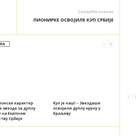
Следећи чланак
ПИОНИРКЕ ОСВОЈИЛЕ КУП СРБИЈЕ
ОРА
онски карактер
Куп је наш! – Звездаши
 звезде за дуплу
освојили дуплу круну у
у на Екипном
Краљеву
тву Србије