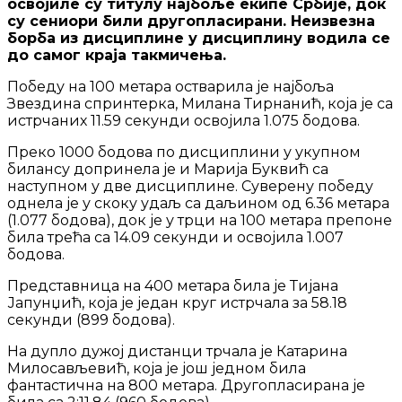
освојиле су титулу најбоље екипе Србије, док
су сениори били другопласирани. Неизвезна
борба из дисциплине у дисциплину водила се
до самог краја такмичења.
Победу на 100 метара остварила је најбоља
Звездина спринтерка, Милана Тирнанић, која је са
истрчаних 11.59 секунди освојила 1.075 бодова.
Преко 1000 бодова по дисциплини у укупном
билансу допринела је и Марија Буквић са
наступном у две дисциплине. Суверену победу
однела је у скоку удаљ са даљином од 6.36 метара
(1.077 бодова), док је у трци на 100 метара препоне
била трећа са 14.09 секунди и освојила 1.007
бодова.
Представница на 400 метара била је Тијана
Јапунџић, која је један круг истрчала за 58.18
секунди (899 бодова).
На дупло дужој дистанци трчала је Катарина
Милосављевић, која је још једном била
фантастична на 800 метара. Другопласирана је