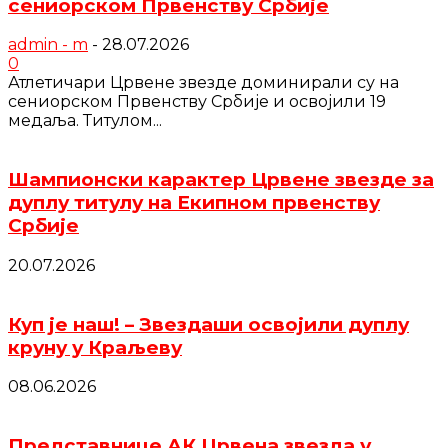
сениорском Првенству Србије
admin - m
-
28.07.2026
0
Атлетичари Црвене звезде доминирали су на
сениорском Првенству Србије и освојили 19
медаља. Титулом...
Шампионски карактер Црвене звезде за
дуплу титулу на Екипном првенству
Србије
20.07.2026
Куп је наш! – Звездаши освојили дуплу
круну у Краљеву
08.06.2026
Представнице АК Црвена звезда у