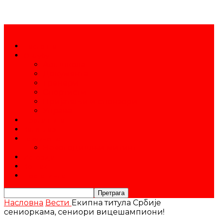
Насловна
О клубу
Атл. школа
Документа
Тренери
Спортисти
Пријатељи и спонзори
Управа
Продавница
Календар
Такмичења
Новогодишњи митинг
Историја
Контакт
Постани члан
Насловна
Вести
Екипна титула Србије
сениоркама, сениори вицешампиони!