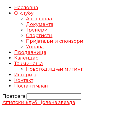
Насловна
О клубу
Атл. школа
Документа
Тренери
Спортисти
Пријатељи и спонзори
Управа
Продавница
Календар
Такмичења
Новогодишњи митинг
Историја
Контакт
Постани члан
Претрага
Атлетски клуб Црвена звезда