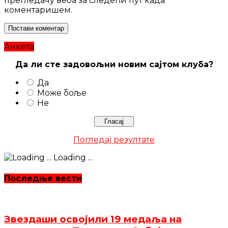
прегледачу веба за следећи пут када
коментаришем.
Анкета
Да ли сте задовољни новим сајтом клуба?
Да
Може боље
Не
Погледај резултате
Loading ...
Последње вести
Звездаши освојили 19 медаља на