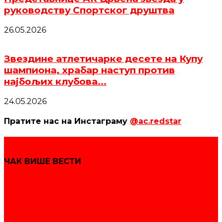
руководству Спортског друштва
26.05.2026
Звездине атлетичарке десете на Купу
шампиона, храбар наступ против
најбољих клубова...
24.05.2026
Пратите нас на Инстаграму
@ac.redstar
ЧАК ВИШЕ ВЕСТИ
Звездаши освојили 19 медаља на
сениорском Првенству Србије