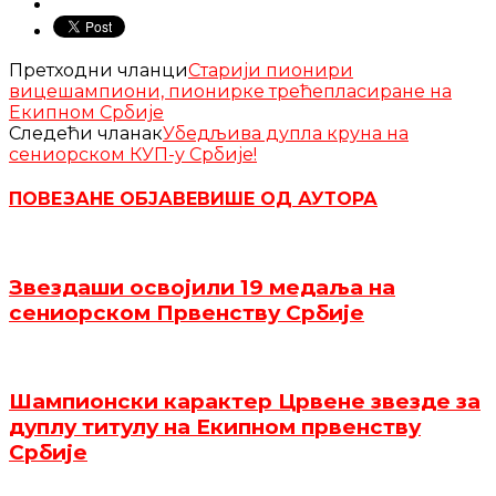
Претходни чланци
Старији пионири
вицешампиони, пионирке трећепласиране на
Екипном Србије
Следећи чланак
Убедљива дупла круна на
сениорском КУП-у Србије!
ПОВЕЗАНЕ ОБЈАВЕ
ВИШЕ ОД АУТОРА
Звездаши освојили 19 медаља на
сениорском Првенству Србије
Шампионски карактер Црвене звезде за
дуплу титулу на Екипном првенству
Србије