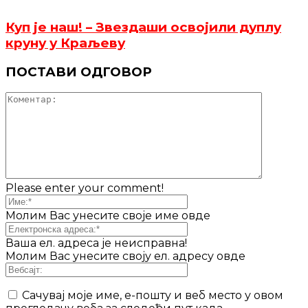
Куп је наш! – Звездаши освојили дуплу
круну у Краљеву
ПОСТАВИ ОДГОВОР
Please enter your comment!
Молим Вас унесите своје име овде
Ваша ел. адреса је неисправна!
Молим Вас унесите своју ел. адресу овде
Сачувај моје име, е-пошту и веб место у овом