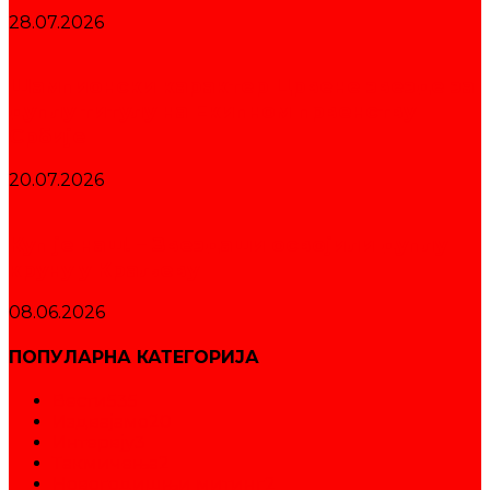
28.07.2026
Шампионски карактер Црвене звезде за
дуплу титулу на Екипном првенству
Србије
20.07.2026
Куп је наш! – Звездаши освојили дуплу
круну у Краљеву
08.06.2026
ПОПУЛАРНА КАТЕГОРИЈА
Вести
535
Издвајамо
20
Интервју
3
Такмичења
2
Новогодишњи митинг
2