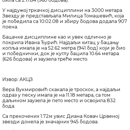
била са 2:11.84 (960 бодова).
У најдужој тркачкој дисциплини на 3000 метара
Звезду је представљала Милица Томашевић, која
је победила са 10:02.08 и збиру бодова додала 907
поена.
Бацачке дисциплине као и увек одлично је
покрила Ивана Ђурић. Најдаљи хитац у бацању
копља имала је на 52.62 метра (941 бод) који је био
и победнички, док је куглу бацила 10.64 метара
(626 бодова) и заузела треће место.
Извор: АКЦЗ
Вера Вукмировић скакала је троскок, а најдаљи
одраз у песку имала је на 11.18 метара, са том
даљином заузела је пето место и освојила 832
бода.
Са прекочених 1.72м увис Диана Ковач Црвеној
звезди донела је значајних 945 бодова.