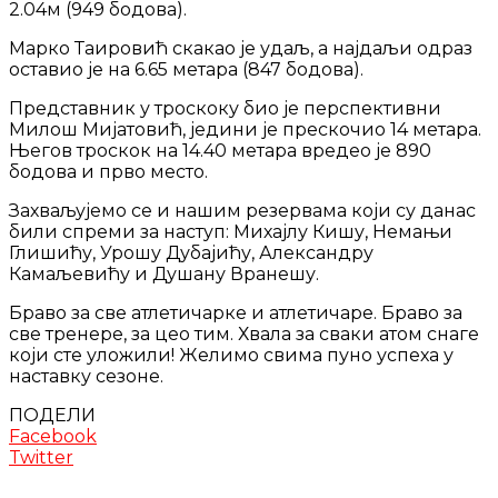
2.04м (949 бодова).
Марко Таировић скакао је удаљ, а најдаљи одраз
оставио је на 6.65 метара (847 бодова).
Представник у троскоку био је перспективни
Милош Мијатовић, једини је прескочио 14 метара.
Његов троскок на 14.40 метара вредео је 890
бодова и прво место.
Захваљујемо се и нашим резервама који су данас
били спреми за наступ: Михајлу Кишу, Немањи
Глишићу, Урошу Дубајићу, Александру
Камаљевићу и Душану Вранешу.
Браво за све атлетичарке и атлетичаре. Браво за
све тренере, за цео тим. Хвала за сваки атом снаге
који сте уложили! Желимо свима пуно успеха у
наставку сезоне.
ПОДЕЛИ
Facebook
Twitter