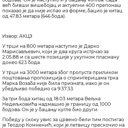
већ бивши вишебојац и актуелни 400 препонаш
показао је да није испао из форме, бацио је хитац
од 47.83 метара (646 бода).
Извор: АКЦЗ
У трци на 800 метара наступио је Дарко
Марисављевич, који је два круга истрчао за
2:05.88 и са шесте позиције у укупном пласману
донео 623 бода.
У трци на 3000 метара због пропуста приликом
поштовања пропозиција о спринтерицама трка
Марка Возаба није била призната, иако је он
убедљиво победио са 9:37.33.
За три бода хитац од 18.03 метара Вељка
Недељковића надмашио је границу од 1000
бодова. Он је у бацању кугле био други.
Победу у скоку увис за црвено-бели тим постигао
је Теодор Комненић, који је летвицу прескочио на