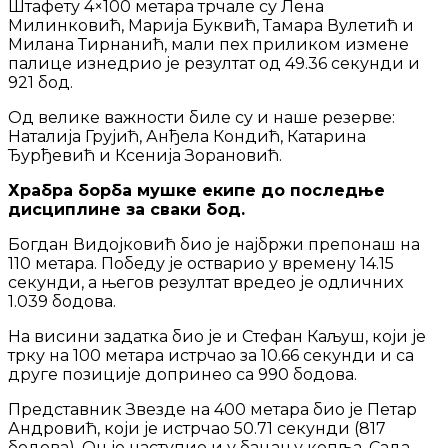
Штафету 4×100 метара трчале су Лена
Милинковић, Марија Буквић, Тамара Вулетић и
Милана Тирнанић, мали пех приликом измене
палице изнедрио је резултат од 49.36 секунди и
921 бод.
Од велике важности биле су и наше резерве:
Наталија Грујић, Анђела Кондић, Катарина
Ђурђевић и Ксенија Зорановић.
Храбра борба мушке екипе до последње
дисциплине за сваки бод.
Богдан Видојковић био је најбржи препонаш на
110 метара. Победу је остварио у времену 14.15
секунди, а његов резултат вредео је одличних
1.039 бодова.
На висини задатка био је и Стефан Каљуш, који је
трку на 100 метара истрчао за 10.66 секунди и са
друге позиције допринео са 990 бодова.
Представник Звезде на 400 метара био је Петар
Андровић, који је истрчао 50.71 секунди (817
бодова). Он је наступио и у бацању копља. Сада