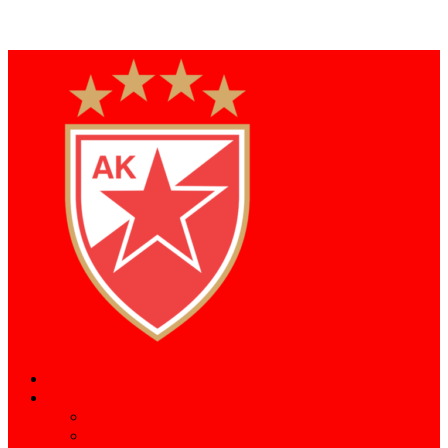
Насловна
О клубу
Атл. школа
Документа