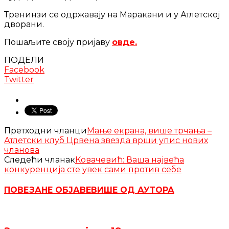
Тренинзи се одржавају на Маракани и у Атлетској
дворани.
Пошаљите своју пријаву
овде.
ПОДЕЛИ
Facebook
Twitter
Претходни чланци
Мање екрана, више трчања –
Атлетски клуб Црвена звезда врши упис нових
чланова
Следећи чланак
Ковачевић: Ваша највећа
конкуренција сте увек сами⁠ против себе
ПОВЕЗАНЕ ОБЈАВЕ
ВИШЕ ОД АУТОРА