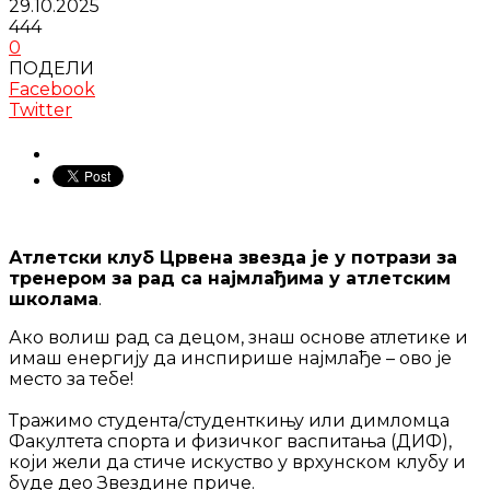
29.10.2025
444
0
ПОДЕЛИ
Facebook
Twitter
Атлетски клуб Црвена звезда је у потрази за
тренером за рад са најмлађима у атлетским
школама
.
Ако волиш рад са децом, знаш основе атлетике и
имаш енергију да инспирише најмлађе – ово је
место за тебе!
Тражимо студента/студенткињу или димломца
Факултета спорта и физичког васпитања (ДИФ),
који жели да стиче искуство у врхунском клубу и
буде део Звездине приче.