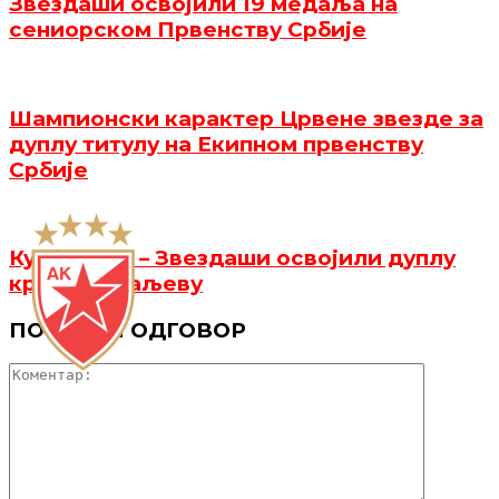
Звездаши освојили 19 медаља на
сениорском Првенству Србије
Шампионски карактер Црвене звезде за
дуплу титулу на Екипном првенству
Србије
Куп је наш! – Звездаши освојили дуплу
круну у Краљеву
ПОСТАВИ ОДГОВОР