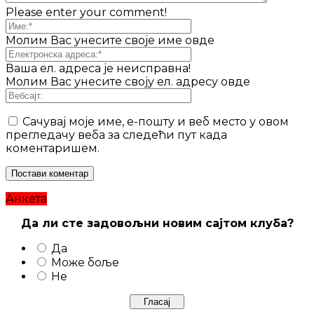
Please enter your comment!
Молим Вас унесите своје име овде
Ваша ел. адреса је неисправна!
Молим Вас унесите своју ел. адресу овде
Сачувај моје име, е-пошту и веб место у овом
прегледачу веба за следећи пут када
коментаришем.
Анкета
Да ли сте задовољни новим сајтом клуба?
Да
Може боље
Не