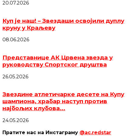
20.07.2026
Куп је наш! – Звездаши освојили дуплу
круну у Краљеву
08.06.2026
Представнице АК Црвена звезда у
руководству Спортског друштва
26.05.2026
Звездине атлетичарке десете на Купу
шампиона, храбар наступ против
најбољих клубова...
24.05.2026
Пратите нас на Инстаграму
@ac.redstar