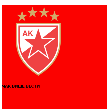
ЧАК ВИШЕ ВЕСТИ
Звездаши освојили 19 медаља на