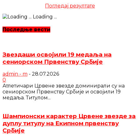
Погледај резултате
Loading ...
Последње вести
Звездаши освојили 19 медаља на
сениорском Првенству Србије
admin - m
-
28.07.2026
0
Атлетичари Црвене звезде доминирали су на
сениорском Првенству Србије и освојили 19
медаља. Титулом...
Шампионски карактер Црвене звезде за
дуплу титулу на Екипном првенству
Србије