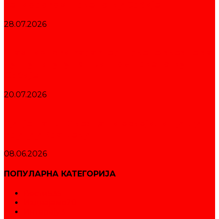
сениорском Првенству Србије
28.07.2026
Шампионски карактер Црвене звезде за
дуплу титулу на Екипном првенству
Србије
20.07.2026
Куп је наш! – Звездаши освојили дуплу
круну у Краљеву
08.06.2026
ПОПУЛАРНА КАТЕГОРИЈА
Вести
535
Издвајамо
20
Интервју
3