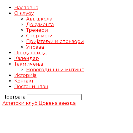
Насловна
О клубу
Атл. школа
Документа
Тренери
Спортисти
Пријатељи и спонзори
Управа
Продавница
Календар
Такмичења
Новогодишњи митинг
Историја
Контакт
Постани члан
Претрага
Атлетски клуб Црвена звезда