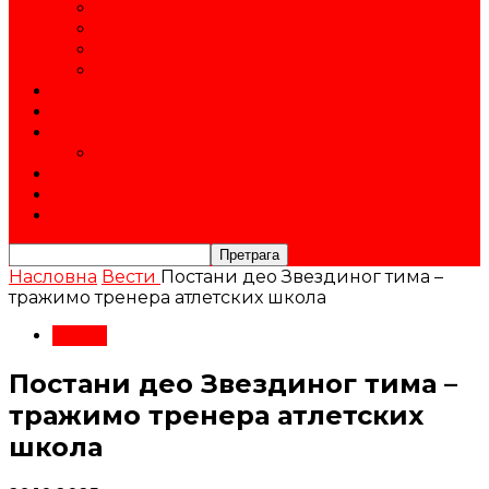
Тренери
Спортисти
Пријатељи и спонзори
Управа
Продавница
Календар
Такмичења
Новогодишњи митинг
Историја
Контакт
Постани члан
Насловна
Вести
Постани део Звездиног тима –
тражимо тренера атлетских школа
Вести
Постани део Звездиног тима –
тражимо тренера атлетских
школа