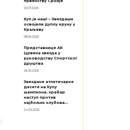
првенству Србије
20.07.2026
Куп је наш! – Звездаши
освојили дуплу круну у
Краљеву
08.06.2026
Представнице АК
Црвена звезда у
руководству Спортског
друштва
26.05.2026
Звездине атлетичарке
десете на Купу
шампиона, храбар
наступ против
најбољих клубова...
24.05.2026