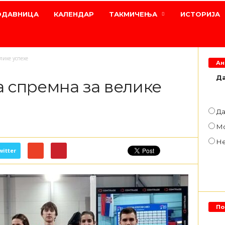
ОДАВНИЦА
КАЛЕНДАР
ТАКМИЧЕЊА
ИСТОРИЈА
лике успехе
Ан
Да
а спремна за велике
Д
М
Н
witter
По