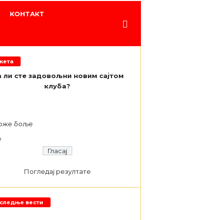
КОНТАКТ
кета
 ли сте задовољни новим сајтом
клуба?
а
оже боље
е
Погледај резултате
следње вести