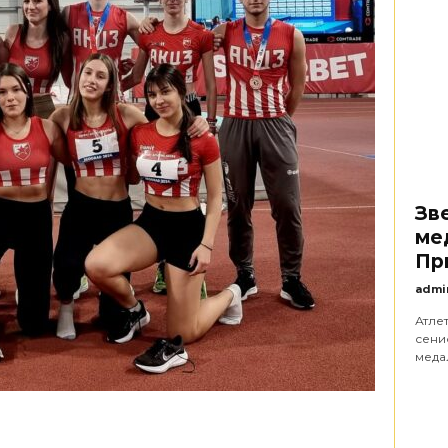
Зв
ме
Пр
admi
Атле
сени
медаљ