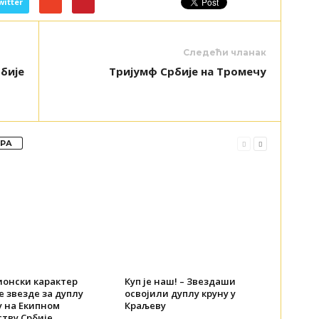
witter
Следећи чланак
бије
Тријумф Србије на Тромечу
ОРА
онски карактер
Куп је наш! – Звездаши
 звезде за дуплу
освојили дуплу круну у
у на Екипном
Краљеву
тву Србије