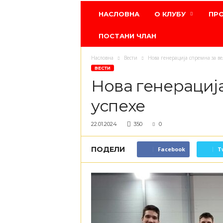
Атлетски
НАСЛОВНА
О КЛУБУ
ПР
клуб
Црвена
ПОСТАНИ ЧЛАН
звезда
Насловна
Вести
Нова генерација спремна за ве
ВЕСТИ
Нова генерациј
успехе
22.01.2024
350
0
ПОДЕЛИ
Facebook
T