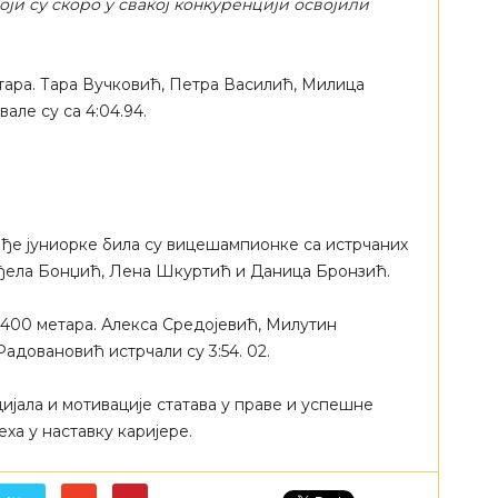
оји су скоро у свакој конкуренцији освојили
тара. Тара Вучковић, Петра Василић, Милица
але су са 4:04.94.
ађе јуниорке била су вицешампионке са истрчаних
Анђела Бонџић, Лена Шкуртић и Даница Бронзић.
×400 метара. Алекса Средојевић, Милутин
адовановић истрчали су 3:54. 02.
цијала и мотивације статава у праве и успешне
еха у наставку каријере.