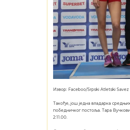
Извор: Faceboo/Srpski Atletski Savez
Такође, још једна владарка средњих
победничког постоља. Тара Вучковић
2:11.00.