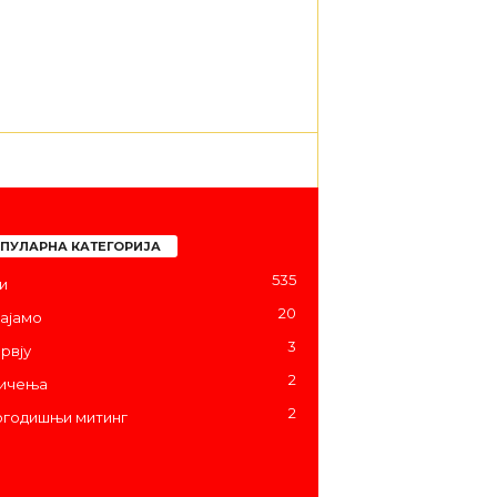
ПУЛАРНА КАТЕГОРИЈА
535
и
20
ајамо
3
рвју
2
ичења
2
годишњи митинг