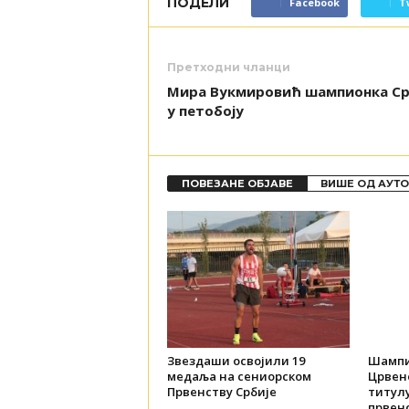
ПОДЕЛИ
Facebook
T
Претходни чланци
Мира Вукмировић шампионка Ср
у петобоју
ПОВЕЗАНЕ ОБЈАВЕ
ВИШЕ ОД АУТ
Звездаши освојили 19
Шампи
медаља на сениорском
Црвене
Првенству Србије
титул
првенс