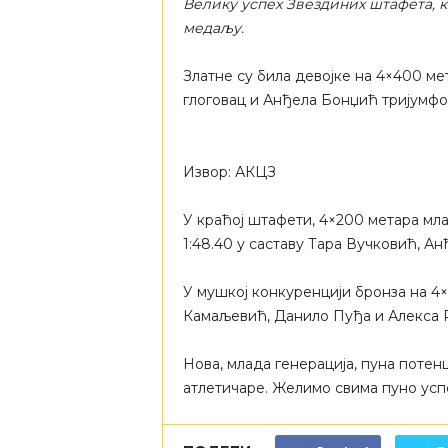
Велику успех Звездиних штафета, к
медаљу.
Златне су била девојке на 4×400 ме
глоговац и Анђела Бонџић тријумфов
Извор: АКЦЗ
У краћој штафети, 4×200 метара мл
1:48.40 у саставу Тара Вучковић, 
У мушкој конкуренцији бронза на 4
Камаљевић, Данило Пуђа и Алекса Р
Нова, млада генерација, пуна потен
атлетичаре. Желимо свима пуно усп