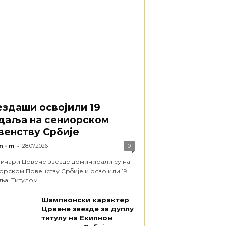
ездаши освојили 19
даља на сениорском
венству Србије
-
n - m
28.07.2026
0
тичари Црвене звезде доминирали су на
орском Првенству Србије и освојили 19
а. Титулом...
Шампионски карактер
Црвене звезде за дуплу
титулу на Екипном