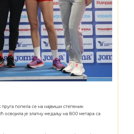
 пруга попела се на највиши степеник
 освојила је златну медаљу на 800 метара са