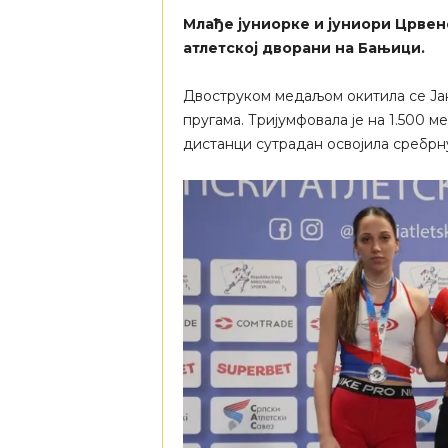
Млађе јуниорке и јуниори Црвен
атлетској дворани на Бањици.
Двоструком медаљом окитила се Јан
пругама. Тријумфовала је на 1.500 ме
дистанци сутрадан освојила сребрну