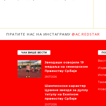
ПРАТИТЕ НАС НА ИНСТАГРАМУ
@AC.REDSTAR
ЧАК ВИШЕ ВЕСТИ
ПО
Вест
Звездаши освојили 19
медаља на сениорском
Издв
Првенству Србије
Инте
28.07.2026
Такм
Шампионски карактер
Ново
Црвене звезде за дуплу
титулу на Екипном
првенству Србије
20.07.2026