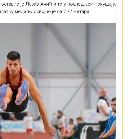
 оставио је Лазар Анић и то у последњем покушају.
латну медаљу освојио је са 7.77 метара.