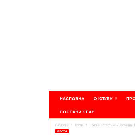
Атлетски
НАСЛОВНА
О КЛУБУ
ПР
клуб
Црвена
ПОСТАНИ ЧЛАН
звезда
Насловна
Вести
Празник атлетике – Звездни
ВЕСТИ