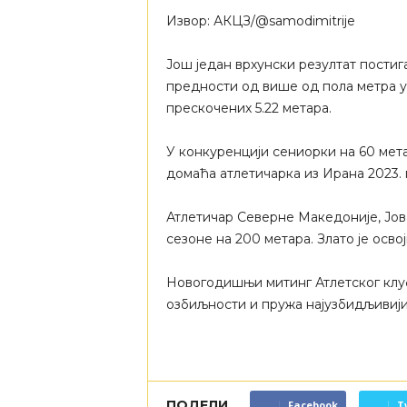
Извор: АКЦЗ/@samodimitrije
Још један врхунски резултат постига
предности од више од пола метра у
прескочених 5.22 метара.
У конкуренцији сениорки на 60 мет
домаћа атлетичарка из Ирана 2023. 
Атлетичар Северне Македоније, Јова
сезоне на 200 метара. Злато је освој
Новогодишњи митинг Атлетског клуб
озбиљности и пружа најузбидљивији
ПОДЕЛИ
Facebook
T