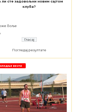
 ли сте задовољни новим сајтом
клуба?
а
оже боље
е
Погледај резултате
следње вести