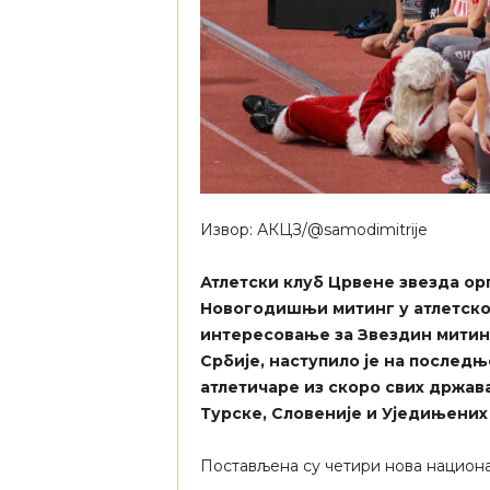
Извор: АКЦЗ/@samodimitrije
Атлетски клуб Црвене звезда ор
Новогодишњи митинг у атлетској
интересовање за Звездин митин
Србије, наступило је на последњ
атлетичаре из скоро свих држава
Турске, Словеније и Уједињених
Постављена су четири нова национа