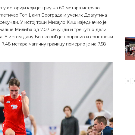
у историји који је трку на 60 метара истрчао
тлетичар Топ Џамп Београда и ученик Драгутина
секунди. У истој трци Михајло Киш изједначио је
Балше Милића од 7.07 секунди и тренутно дели
а. У истом дану Бошковић је поправио и сопствени
 7.48 метара магичну границу померио је на 7.58