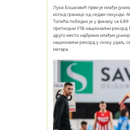
Лука Бошковић први је млађи јуниор 
испод границе од седам секунди. А
Топића победио је у финалу са 6.89 
претходни У18 национални рекорд 
друго место најбржих млађих јуниор
национални рекорд у скоку удаљ, са
метара.