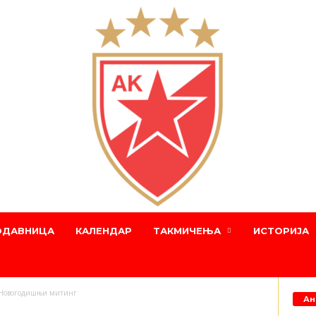
ОДАВНИЦА
КАЛЕНДАР
ТАКМИЧЕЊА
ИСТОРИЈА
н Новогодишњи митинг
Ан