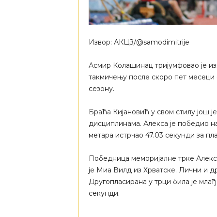
Извор: АКЦЗ/@samodimitrije
Асмир Колашинац тријумфовао је из
такмичењу после скоро пет месеци б
сезону.
Браћа Кијановић у свом стилу још 
дисциплинама. Алекса је победио на
метара истрчао 47.03 секунди за пл
Победница меморијалне трке Алекса
је Миа Вилд из Хрватске. Лични и д
Другопласирана у трци била је млађ
секунди.