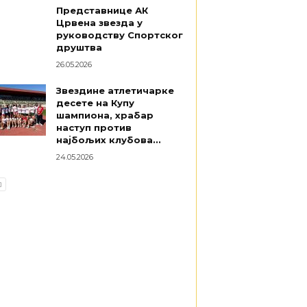
Представнице АК
Црвена звезда у
руководству Спортског
друштва
26.05.2026
Звездине атлетичарке
десете на Купу
шампиона, храбар
наступ против
најбољих клубова...
24.05.2026