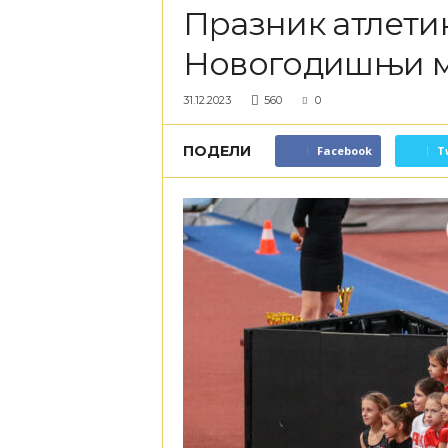
Празник атлети
Новогодишњи 
31.12.2023
560
0
ПОДЕЛИ
Facebook
T