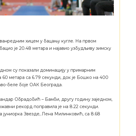
ванредним хицем у бацању кугле. На првом
ацио је 20.48 метара и најавио узбудљиву зимску
једном су показали доминацију у примарним
 60 метара са 6.79 секунди, док је Бошко на 400
аво-беле боје ОАК Београда.
ндар Обрадобић – Бамби, другу годину заједном,
ржавни рекорд поправила је на 8.22 секунди.
а јуниорка Звезде, Лена Милинковић, са 8.68