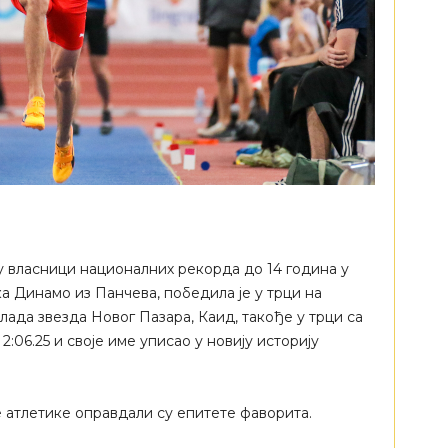
у власници националних рекорда до 14 година у
а Динамо из Панчева, победила је у трци на
 млада звезда Новог Пазара, Каид, такође у трци са
:06.25 и своје име уписао у новију историју
 атлетике оправдали су епитете фаворита.