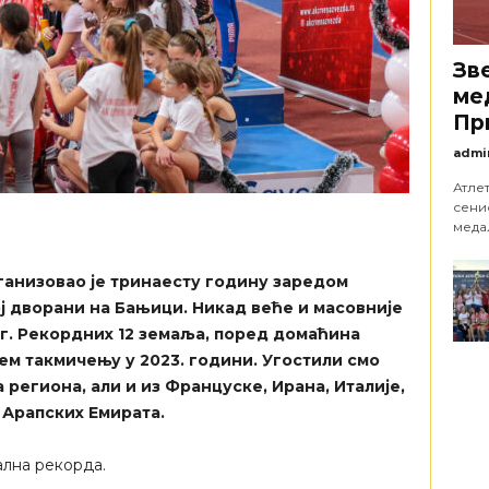
Зв
ме
Пр
admi
Атле
сени
медаљ
ганизовао је тринаесту годину заредом
 дворани на Бањици. Никад веће и масовније
г. Рекордних 12 земаља, поред домаћина
ем такмичењу у 2023. години. Угостили смо
 региона, али и из Француске, Ирана, Италије,
 Арапских Емирата.
лна рекорда.