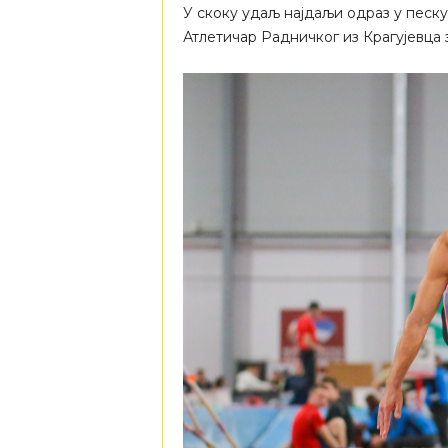
У скоку удаљ најдаљи одраз у песку
Атлетичар Радничког из Крагујевца з