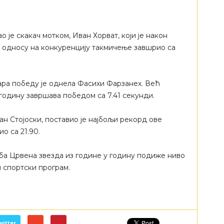
о је скакач мотком, Иван Хорват, који је након
 односу на конкуренцију такмичење завшрио са
ара победу је однела Фасихи Фарзанех. Већ
годину завршава победом са 7.41 секунди.
н Стојоски, поставио је најбољи рекорд ове
ио са 21.90.
а Црвена звезда из године у годину подиже ниво
 спортски програм.
witter