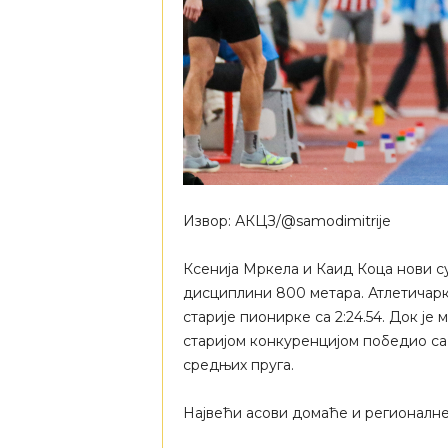
Извор: АКЦЗ/@samodimitrije
Ксенија Мркела и Каид Коца нови с
дисциплини 800 метара. Атлетичарк
старије пионирке са 2:24.54. Док је
старијом конкуренцијом победио са 2
средњих пруга.
Највећи асови домаће и регионалне