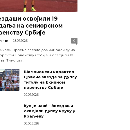
ездаши освојили 19
даља на сениорском
венству Србије
-
n - m
28.07.2026
0
тичари Црвене звезде доминирали су на
орском Првенству Србије и освојили 19
а. Титулом...
Шампионски карактер
Црвене звезде за дуплу
титулу на Екипном
првенству Србије
20.07.2026
Куп је наш! – Звездаши
освојили дуплу круну у
Краљеву
08.06.2026