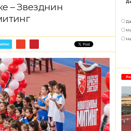
Да
ке – Звезднин
митинг
Д
М
Н
witter
По