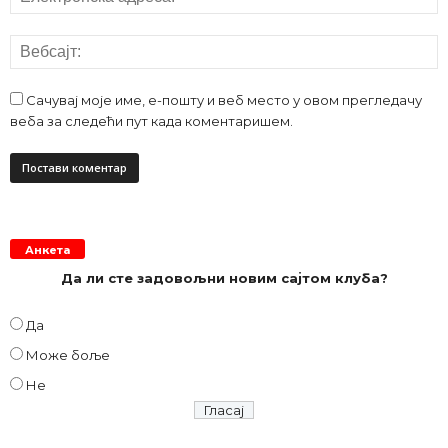
Сачувај моје име, е-пошту и веб место у овом прегледачу
веба за следећи пут када коментаришем.
Анкета
Да ли сте задовољни новим сајтом клуба?
Да
Може боље
Не