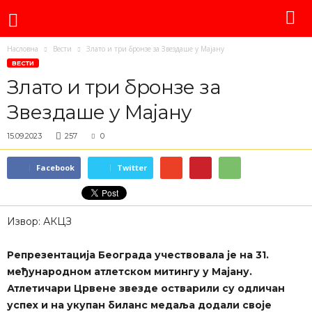
Насловна
Вести
Злато и три бронзе за Звездаше у Мајану
ВЕСТИ
Злато и три бронзе за
Звездаше у Мајану
15.09.2023
257
0
Facebook
Twitter
Извор: АКЦЗ
Репрезентација Београда учествовала је на 31.
међународном атлетском митингу у Мајану.
Атлетичари Црвене звезде остварили су одличан
успех и на укупан биланс медаља додали своје