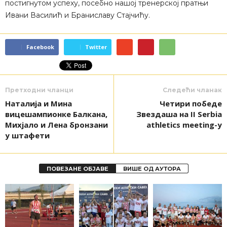
постигнутом успеху, посебно нашој тренерској пратњи
Ивани Василић и Браниславу Стајчићу.
Facebook
Twitter
Претходни чланци
Следећи чланак
Наталија и Мина
Четири победе
вицешампионке Балкана,
Звездаша на II Serbia
Михјало и Лена бронзани
athletics meeting-у
у штафети
ПОВЕЗАНЕ ОБЈАВЕ
ВИШЕ ОД АУТОРА