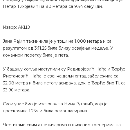
Петар Тихојевић на 80 метара са 9.44 секунди.
Извор: АКЦЗ
Јана Рајић такмичила је у трци на 1.000 метара и са
резултатом од 3:11.25 била близу освајања медаље. У
коначном поретку била је пета.
У бацању копља наступили су Радивојевић Нађа и Ђорђе
Ристановић. Нађа је свој најдаљи хитац забележила са
32.08 метра и била петопласирана, док је Ђорђе био 11. са
33.96 метара.
Скок увис био је изазован за Нину Гутовић, која је
прескочила 1.25м и била осмопласирана.
Честитамо свим атлетичарима и њиховим тренерима на