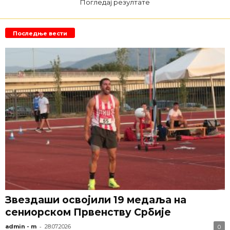
Погледај резултате
Последње вести
Звездаши освојили 19 медаља на
сениорском Првенству Србије
-
admin - m
28.07.2026
0