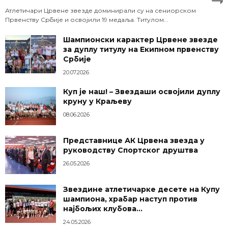
Атлетичари Црвене звезде доминирали су на сениорском
Првенству Србије и освојили 19 медаља. Титулом...
Шампионски карактер Црвене звезде
за дуплу титулу на Екипном првенству
Србије
20.07.2026
Куп је наш! – Звездаши освојили дуплу
круну у Краљеву
08.06.2026
Представнице АК Црвена звезда у
руководству Спортског друштва
26.05.2026
Звездине атлетичарке десете на Купу
шампиона, храбар наступ против
најбољих клубова...
24.05.2026