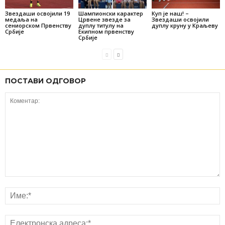
Звездаши освојили 19
Шампионски карактер
Куп је наш! –
медаља на
Црвене звезде за
Звездаши освојили
сениорском Првенству
дуплу титулу на
дуплу круну у Краљеву
Србије
Екипном првенству
Србије
ПОСТАВИ ОДГОВОР