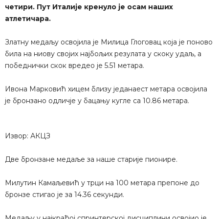
четири. Пут Италије кренуло је осам наших
атлетичара.
Златну медаљу освојила је Милица Глоговац која је поново
била на ниову својих најбољих резулата у скоку удаљ, а
победнички скок вредео је 5.51 метара.
Ивона Марковић хицем близу једанаест метара освојила
је бронзано одличје у бацању кугле са 10.86 метара.
Извор: АКЦЗ
Две бронзане медаље за наше старије пионире.
Милутин Камаљевић у трци на 100 метара препоне до
бронзе стигао је за 14.36 секунди.
Медаљу у најкраћој спринтерској дисциплини освојио је