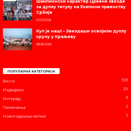
Шампионски карактер Црвене звезде
за дуплу титулу на Екипном првенству
Србије
20.07.2026
Куп је наш! – Звездаши освојили дуплу
круну у Краљеву
08.06.2026
ПОПУЛАРНА КАТЕГОРИЈА
535
Вести
20
Издвајамо
3
Интервју
2
Такмичења
2
Новогодишњи митинг