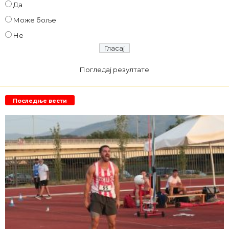
Да
Може боље
Не
Погледај резултате
Последње вести