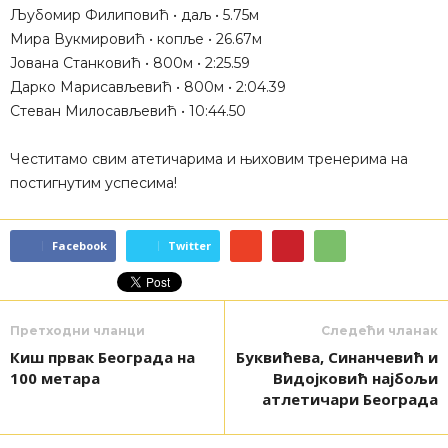
Љубомир Филиповић • даљ • 5.75м
Мира Вукмировић • копље • 26.67м
Јована Станковић • 800м • 2:25.59
Дарко Марисављевић • 800м • 2:04.39
Стеван Милосављевић • 10:44.50
Честитамо свим атетичарима и њиховим тренерима на
постигнутим успесима!
Facebook
Twitter
Претходни чланци
Следећи чланак
Киш првак Београда на
Буквићева, Синанчевић и
100 метара
Видојковић најбољи
атлетичари Београда