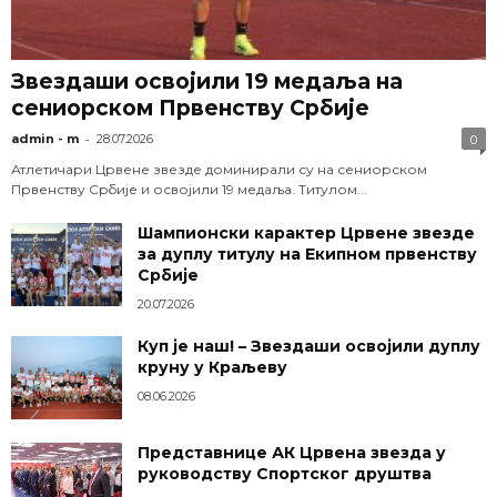
Звездаши освојили 19 медаља на
сениорском Првенству Србије
-
admin - m
28.07.2026
0
Атлетичари Црвене звезде доминирали су на сениорском
Првенству Србије и освојили 19 медаља. Титулом...
Шампионски карактер Црвене звезде
за дуплу титулу на Екипном првенству
Србије
20.07.2026
Куп је наш! – Звездаши освојили дуплу
круну у Краљеву
08.06.2026
Представнице АК Црвена звезда у
руководству Спортског друштва