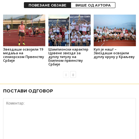
ПОВЕЗАНЕ ОБЈАВЕ
ВИШЕ ОД АУТОРА
Звездаши освојили 19
Шампионски карактер
Куп је наш! –
медаља на
Црвене звезде за
Звездаши освојили
сениорском Првенству
дуплу титулу на
дуплу круну у Краљеву
Србије
Екипном првенству
Србије
ПОСТАВИ ОДГОВОР