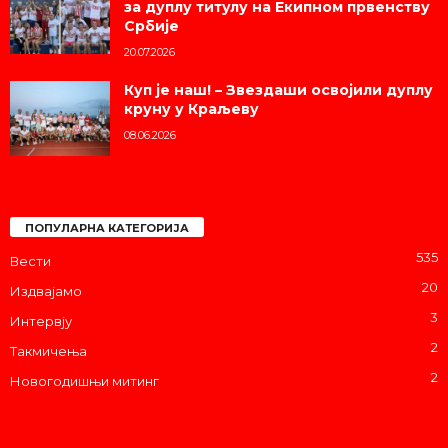
за дуплу титулу на Екипном првенству
Србије
20.07.2026
Куп је наш! – Звездаши освојили дуплу
круну у Краљеву
08.06.2026
ПОПУЛАРНА КАТЕГОРИЈА
535
Вести
20
Издвајамо
3
Интервју
2
Такмичења
2
Новогодишњи митинг