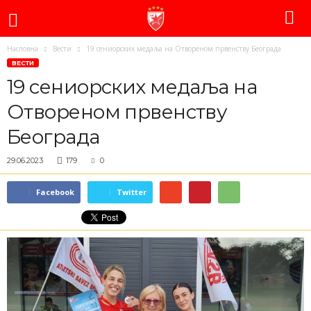
Насловна
Вести
19 сениорских медаља на Отвореном првенству Београда
ВЕСТИ
19 сениорских медаља на
Отвореном првенству
Београда
29.06.2023
179
0
Facebook
Twitter