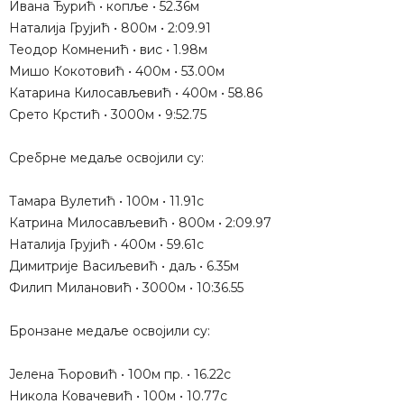
Ивана Ђурић • копље • 52.36м
Наталија Грујић • 800м • 2:09.91
Теодор Комненић • вис • 1.98м
Мишо Кокотовић • 400м • 53.00м
Катарина Килосављевић • 400м • 58.86
Срето Крстић • 3000м • 9:52.75
Сребрне медаље освојили су:
Тамара Вулетић • 100м • 11.91с
Катрина Милосављевић • 800м • 2:09.97
Наталија Грујић • 400м • 59.61с
Димитрије Васиљевић • даљ • 6.35м
Филип Милановић • 3000м • 10:36.55
Бронзане медаље освојили су:
Јелена Ћоровић • 100м пр. • 16.22с
Никола Ковачевић • 100м • 10.77с