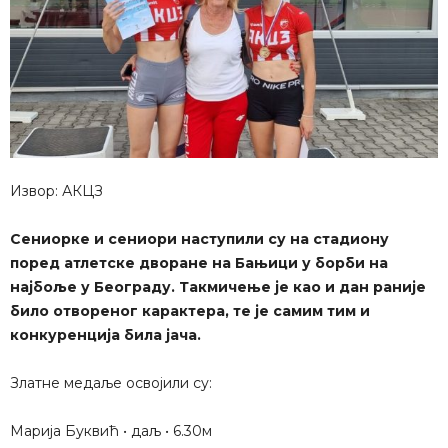
Извор: АКЦЗ
Сениорке и сениори наступили су на стадиону
поред атлетске дворане на Бањици у борби на
најбоље у Београду. Такмичење је као и дан раније
било отвореног карактера, те је самим тим и
конкуренција била јача.
Златне медаље освојили су:
Марија Буквић • даљ • 6.30м