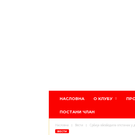
Атлетски
НАСЛОВНА
О КЛУБУ
ПР
клуб
Црвена
ПОСТАНИ ЧЛАН
звезда
Насловна
Вести
Србија обезбедила опстанак у 
ВЕСТИ