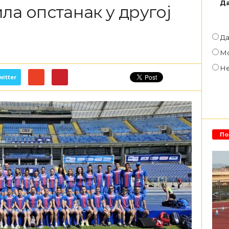
Да
ла опстанак у другој
Д
М
Н
witter
По