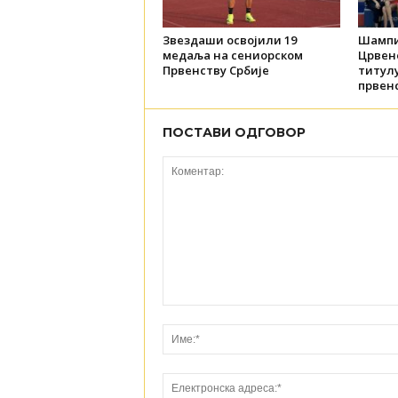
Звездаши освојили 19
Шампи
медаља на сениорском
Црвене
Првенству Србије
титул
првенс
ПОСТАВИ ОДГОВОР