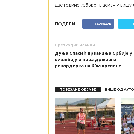
две године изборе пласман у вишу л
ПОДЕЛИ
Facebook
T
Претходни чланци
Дуња Спасић првакиња Србије у
вишебоју и нова државна
рекордерка на 60м препоне
ПОВЕЗАНЕ ОБЈАВЕ
ВИШЕ ОД АУТ