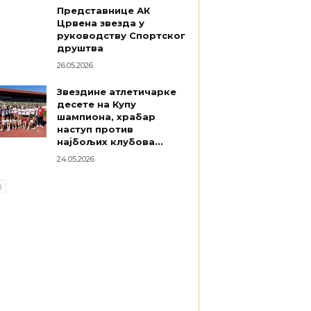
Представнице АК
Црвена звезда у
руководству Спортског
друштва
26.05.2026
Звездине атлетичарке
десете на Купу
шампиона, храбар
наступ против
најбољих клубова...
24.05.2026