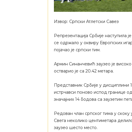
Извор: Српски Атлетски Савез
Репрезентација Србије наступила је
се одржало у оквиру Европских ига
појачао је српски тим.
Армин Синанчевић заузео је високо 
остварио је са 20.42 метара.
Представник Србије у дисциплини 1
истрчавси поново испод границе од
значајних 14 бодова са заузетим пет
Редован члан српског тима у скоку у
Свега неколико центиметара делило г
заузео шесто место.