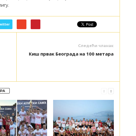
игу.
witter
Следећи чланак
Киш првак Београда на 100 метара
ОРА