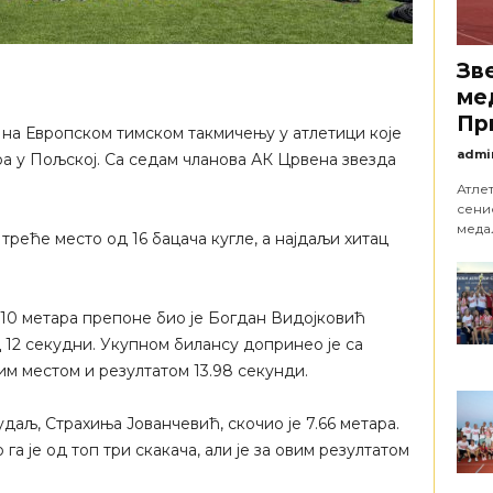
Зв
ме
Пр
 на Европском тимском такмичењу у атлетици које
admi
ра у Пољској. Са седам чланова АК Црвена звезда
Атле
сени
медаљ
треће место од 16 бацача кугле, а најдаљи хитац
10 метара препоне био је Богдан Видојковић
 12 секудни. Укупном билансу допринео је са
им местом и резултатом 13.98 секунди.
даљ, Страхиња Јованчевић, скочио је 7.66 метара.
а је од топ три скакача, али је за овим резултатом