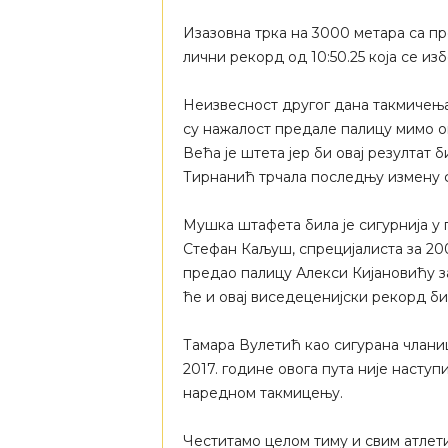
Изазовна трка на 3000 метара са п
лични рекорд од 10:50.25 која се из
Неизвесност другог дана такмичења
су нажалост предале палицу мимо оп
Већа је штета јер би овај резултат 
Тирнанић трчала последњу измену ф
Мушка штафета била је сигурнија у 
Стефан Каљуш, спрецијалиста за 200
предао палицу Алекси Кијановићу за
ће и овај виседеценијски рекорд би
Тамара Вулетић као сигурана члани
2017. године овога пута није наступ
наредном такмицењу.
Честитамо целом тиму и свим атлет