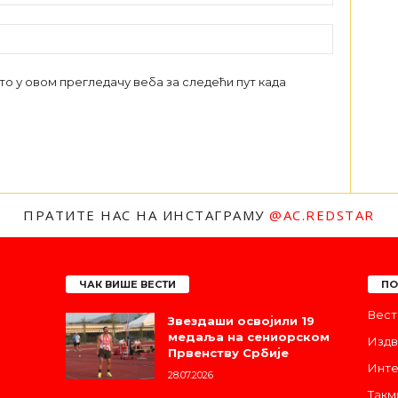
сто у овом прегледачу веба за следећи пут када
ПРАТИТЕ НАС НА ИНСТАГРАМУ
@AC.REDSTAR
ЧАК ВИШЕ ВЕСТИ
ПО
Вест
Звездаши освојили 19
медаља на сениорском
Издв
Првенству Србије
Инте
28.07.2026
Такм