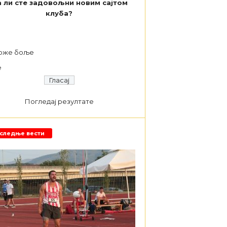
 ли сте задовољни новим сајтом
клуба?
а
оже боље
е
Погледај резултате
следње вести