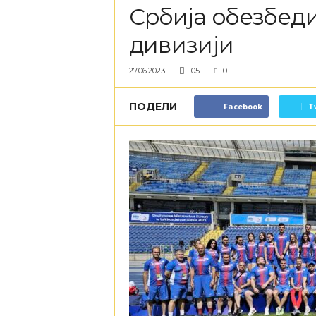
Србија обезбеди
дивизији
27.06.2023
105
0
ПОДЕЛИ
Facebook
T