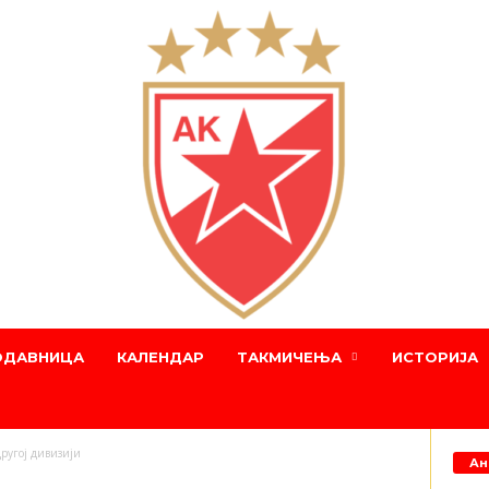
ОДАВНИЦА
КАЛЕНДАР
ТАКМИЧЕЊА
ИСТОРИЈА
другој дивизији
Ан