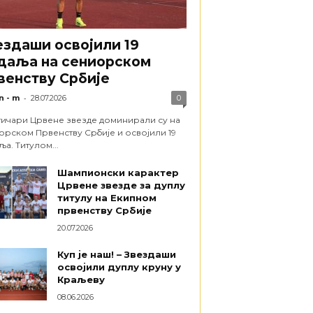
ездаши освојили 19
даља на сениорском
венству Србије
-
n - m
28.07.2026
0
тичари Црвене звезде доминирали су на
орском Првенству Србије и освојили 19
а. Титулом...
Шампионски карактер
Црвене звезде за дуплу
титулу на Екипном
првенству Србије
20.07.2026
Куп је наш! – Звездаши
освојили дуплу круну у
Краљеву
08.06.2026