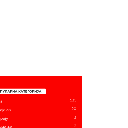
ПУЛАРНА КАТЕГОРИЈА
535
и
20
ајамо
3
рвју
2
ичења