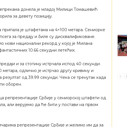
репрекама донела је младој Милици Томашевић
борила за девету позицију.
 припала је штафетама на 4×100 метара. Сениорке
сега за предају и биле су дисквалификоване.
био нови национални рекорд у којој је Милана
антастичних 10.66 секудни летећих.
предаји и за стотину истрчала испод 40 секунди.
 метара, одлично је истрчао другу кривину и
 резултат од 39.99 секунди. Чека се тренутак када
ти оборен.
ца репрезентације Србије у сениорској штафети од
ила, али верујемо да ће бити у постави на првом
ичарима репрезентације Србије и желимо им да за