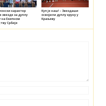
онски карактер
Куп је наш! – Звездаши
 звезде за дуплу
освојили дуплу круну у
у на Екипном
Краљеву
тву Србије