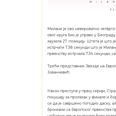
Милани је ово невероватно четврто 
овог круга био је управо у Београду
заузела 27. позицију. Штета је што 
истрчати 7.38 секунди што је Милан
првенству истрчала 7.34 секунди, с
Трећи представник Звезде на Европ
Јованчевић.
Након преступа у првој серији, Стра
покушају за пролазак у финале и бо
се да је савршено погодио даску, ал
бронзани са Европског првенства пр
најбољих, јер је за пролаз било потр