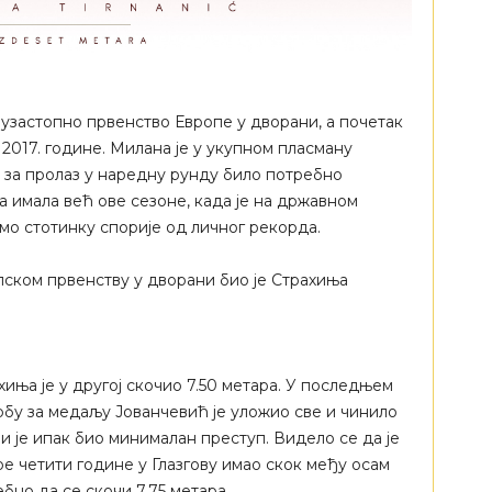
узастопно првенство Европе у дворани, а почетак
 2017. године. Милана је у укупном пласману
је за пролаз у наредну рунду било потребно
а имала већ ове сезоне, када је на државном
амо стотинку спорије од личног рекорда.
ском првенству у дворани био је Страхиња
хиња је у другој скочио 7.50 метара. У последњем
рбу за медаљу Јованчевић је уложио све и чинило
и је ипак био минималан преступ. Видело се да је
е четити године у Глазгову имао скок међу осам
ебно да се скочи 7.75 метара.