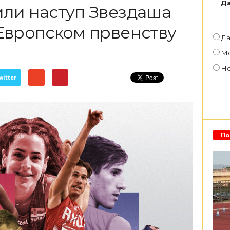
Да
ли наступ Звездаша
Европском првенству
Д
М
Н
witter
По