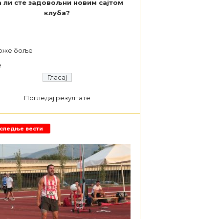
 ли сте задовољни новим сајтом
клуба?
а
оже боље
е
Погледај резултате
следње вести