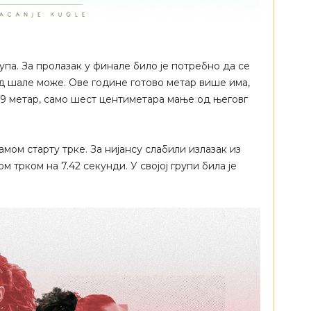
упа. За пролазак у финале било је потребно да се
од шале може. Ове године готово метар више има,
.19 метар, само шест центиметара мање од његовг
мом старту трке. За нијансу слабили излазак из
 трком на 7.42 секунди. У својој групи била је