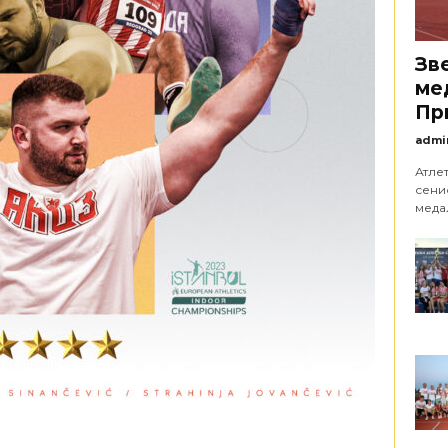
Зв
ме
Пр
admi
Атле
сени
медаљ