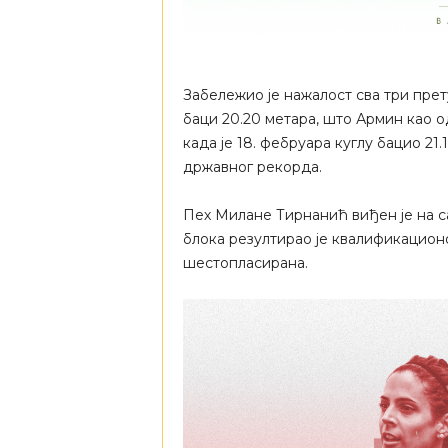
Забележио је нажалост сва три прет
баци 20.20 метара, што Армин као 
када је 18. фебруара куглу бацио 21
државног рекорда.
Пех Милане Тирнанић виђен је на са
блока резултирао је квалификационом
шестопласирана.