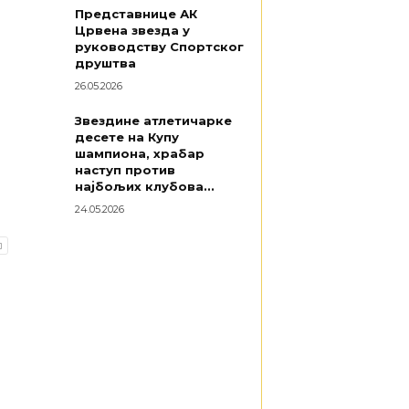
Представнице АК
Црвена звезда у
руководству Спортског
друштва
26.05.2026
Звездине атлетичарке
десете на Купу
шампиона, храбар
наступ против
најбољих клубова...
24.05.2026