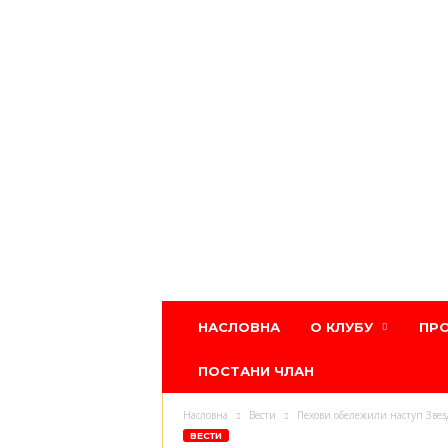
Атлетски
НАСЛОВНА
О КЛУБУ
ПР
клуб
Црвена
ПОСТАНИ ЧЛАН
звезда
Насловна
Вести
Пехови обележили наступ Звез
ВЕСТИ