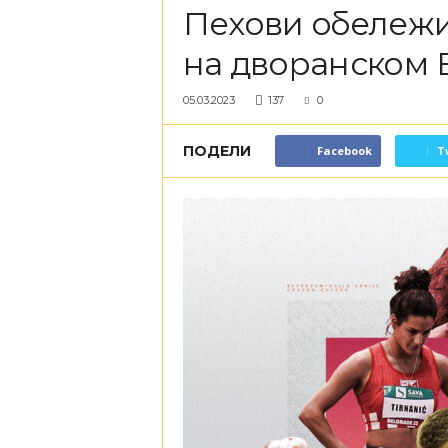
Пехови обележи
на дворанском 
05.03.2023
137
0
ПОДЕЛИ
Facebook
T