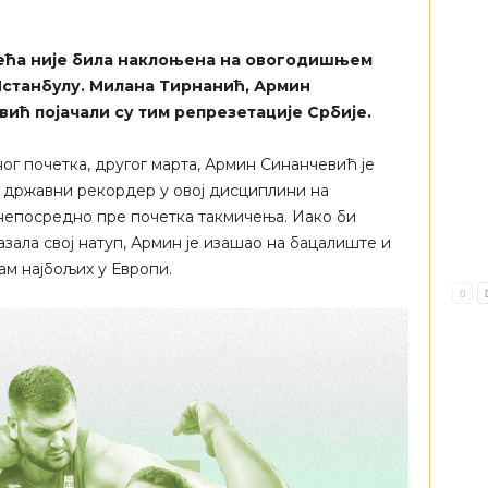
ећа није била наклоњена на овогодишњем
Истанбулу. Милана Тирнанић, Армин
ић појачали су тим репрезетације Србије.
ог почетка, другог марта, Армин Синанчевић је
и државни рекордер у овој дисциплини на
непосредно пре почетка такмичења. Иако би
азала свој натуп, Армин је изашао на бацалиште и
ам најбољих у Европи.