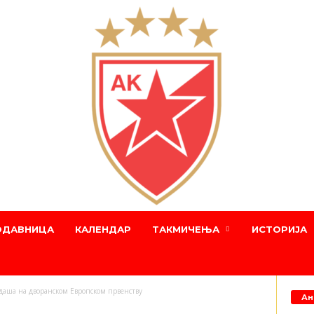
ОДАВНИЦА
КАЛЕНДАР
ТАКМИЧЕЊА
ИСТОРИЈА
даша на дворанском Европском првенству
Ан