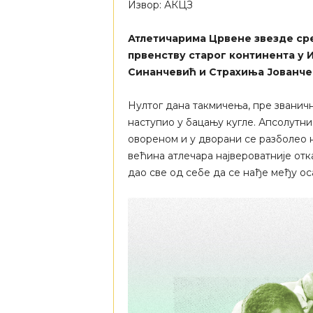
Извор: АКЦЗ
Атлетичарима Црвене звезде ср
првенству старог континента у 
Синанчевић и Страхиња Јованчев
Нултог дана такмичења, пре званичн
наступио у бацању кугле. Апсолутн
овореном и у дворани се разболео 
већина атлечара највероватније отк
дао све од себе да се нађе међу ос