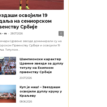
ездаши освојили 19
даља на сениорском
венству Србије
-
n - m
28.07.2026
0
тичари Црвене звезде доминирали су на
орском Првенству Србије и освојили 19
а. Титулом...
Шампионски карактер
Црвене звезде за дуплу
титулу на Екипном
првенству Србије
20.07.2026
Куп је наш! – Звездаши
освојили дуплу круну у
Краљеву
08.06.2026