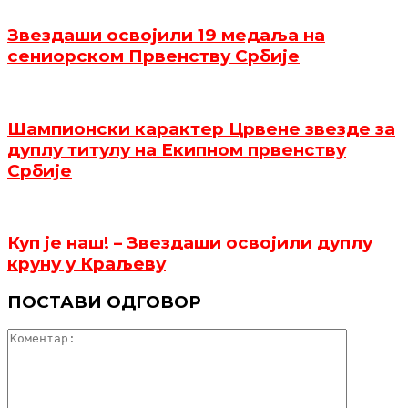
Звездаши освојили 19 медаља на
сениорском Првенству Србије
Шампионски карактер Црвене звезде за
дуплу титулу на Екипном првенству
Србије
Куп је наш! – Звездаши освојили дуплу
круну у Краљеву
ПОСТАВИ ОДГОВОР