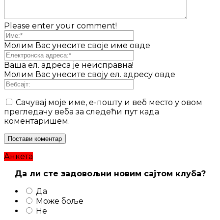
Please enter your comment!
Молим Вас унесите своје име овде
Ваша ел. адреса је неисправна!
Молим Вас унесите своју ел. адресу овде
Сачувај моје име, е-пошту и веб место у овом
прегледачу веба за следећи пут када
коментаришем.
Анкета
Да ли сте задовољни новим сајтом клуба?
Да
Може боље
Не