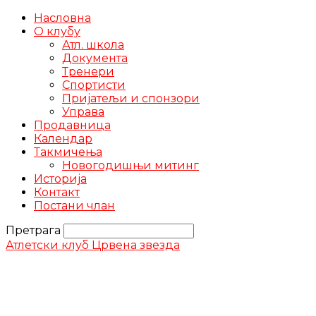
Насловна
О клубу
Атл. школа
Документа
Тренери
Спортисти
Пријатељи и спонзори
Управа
Продавница
Календар
Такмичења
Новогодишњи митинг
Историја
Контакт
Постани члан
Претрага
Атлетски клуб Црвена звезда