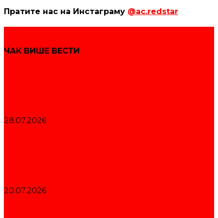
Пратите нас на Инстаграму
@ac.redstar
ЧАК ВИШЕ ВЕСТИ
Звездаши освојили 19 медаља на
сениорском Првенству Србије
28.07.2026
Шампионски карактер Црвене звезде за
дуплу титулу на Екипном првенству
Србије
20.07.2026