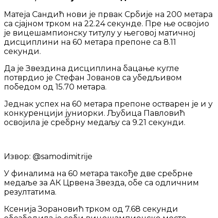
Матеја Сандић нови је првак Србије на 200 метара
са сјајном трком на 22.24 секунде. Пре ње освојио
је вицешампионску титулу у његовој матичној
дисциплини на 60 метара препоне са 8.11
секунди.
Да је Звездина дисциплина бацање кугле
потврдио је Стефан Јованов са убедљивом
победом од 15.70 метара.
Једнак успех на 60 метара препоне остварен је и у
конкуренцији јуниорки. Љубица Павловић
освојила је сребрну медаљу са 9.21 секунди.
Извор: @samodimitrije
У финалима на 60 метара такође две сребрне
медаље за АК Црвена Звезда, обе са одличним
резултатима.
Ксенија Зорановић трком од 7.68 секунди