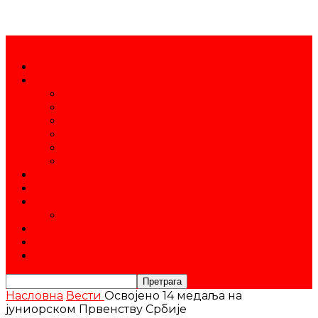
Насловна
О клубу
Атл. школа
Документа
Тренери
Спортисти
Пријатељи и спонзори
Управа
Продавница
Календар
Такмичења
Новогодишњи митинг
Историја
Контакт
Постани члан
Насловна
Вести
Освојено 14 медаља на
јуниорском Првенству Србије