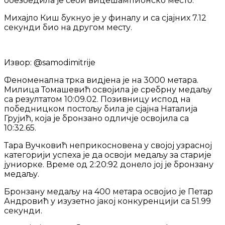
обезбедила је себи вицешампионско место.
Михајло Киш букнуо је у финалу и са сјајних 7.12
секунди био на другом месту.
Извор: @samodimitrije
Феноменална трка видјена је на 3000 метара.
Милица Томашевић освојила је сребрну медаљу
са резултатом 10:09.02. Позивницу испод на
победницком постољу била је сјајна Наталија
Грујић, која је бронзано одличје освојила са
10:32.65.
Тара Вучковић неприкосновена у својој узрасној
категорији успеха је да освоји медаљу за старије
јуниорке. Време од 2:20:92 донело јој је бронзану
медаљу.
Бронзану медаљу на 400 метара освојио је Петар
Андровић у изузетно јакој конкуренцији са 51.99
секунди.