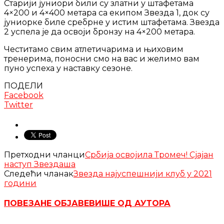
Старији јуниори били су златни у штафетама
4×200 и 4×400 метара са екипом Звезда 1, док су
јуниорке биле сребрне у истим штафетама. Звезда
2 успела је да освоји бронзу на 4×200 метара.
Честитамо свим атлетичарима и њиховим
тренерима, поносни смо на вас и желимо вам
пуно успеха у наставку сезоне.
ПОДЕЛИ
Facebook
Twitter
Претходни чланци
Србија освојила Тромеч! Сјајан
наступ Звездаша
Следећи чланак
Звезда најуспешнији клуб у 2021
години
ПОВЕЗАНЕ ОБЈАВЕ
ВИШЕ ОД АУТОРА