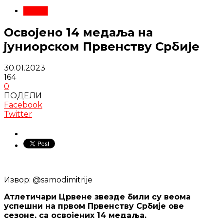
Вести
Освојено 14 медаља на
јуниорском Првенству Србије
30.01.2023
164
0
ПОДЕЛИ
Facebook
Twitter
Извор: @samodimitrije
Атлетичари Црвене звезде били су веома
успешни на првом Првенству Србије ове
сезоне, са освојених 14 медаља.