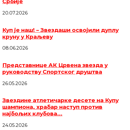
Србије
20.07.2026
Куп је наш! – Звездаши освојили дуплу
круну у Краљеву
08.06.2026
Представнице АК Црвена звезда у
руководству Спортског друштва
26.05.2026
Звездине атлетичарке десете на Купу
шампиона, храбар наступ против
најбољих клубова...
24.05.2026