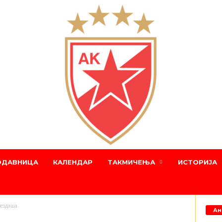
ОДАВНИЦА
КАЛЕНДАР
ТАКМИЧЕЊА
ИСТОРИЈА
вездаша
Ан