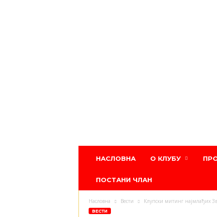
Атлетски
НАСЛОВНА
О КЛУБУ
ПР
клуб
Црвена
ПОСТАНИ ЧЛАН
звезда
Насловна
Вести
Клупски митинг најмлађих З
ВЕСТИ