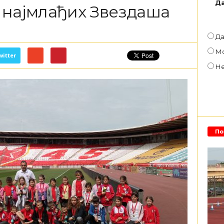
Да
 најмлађих Звездаша
Д
М
witter
Н
По