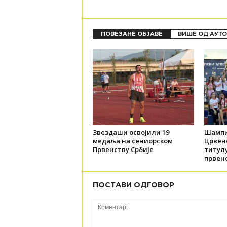
ПОВЕЗАНЕ ОБЈАВЕ
ВИШЕ ОД АУТ
Звездаши освојили 19
Шампи
медаља на сениорском
Црвене
Првенству Србије
титул
првенс
ПОСТАВИ ОДГОВОР