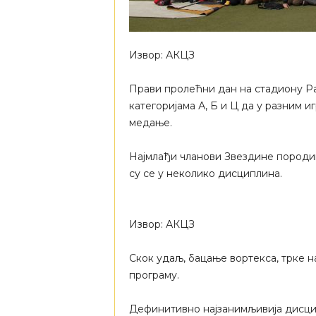
Извор: АКЦЗ
Прави пролећни дан на стадиону Ра
категоријама А, Б и Ц да у разним и
медање.
Најмлађи чланови Звездине породиц
су се у неколико дисциплина.
Извор: АКЦЗ
Скок удаљ, бацање вортекса, трке 
програму.
Дефинитивно најзанимљивија дисцип