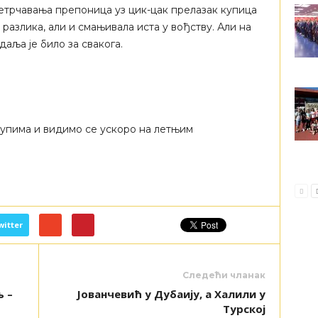
етрчавања препоница уз цик-цак прелазак купица
разлика, али и смањивала иста у вођству. Али на
даља је било за свакога.
упима и видимо се ускоро на летњим
witter
Следећи чланак
 –
Јованчевић у Дубаију, а Халили у
Турској