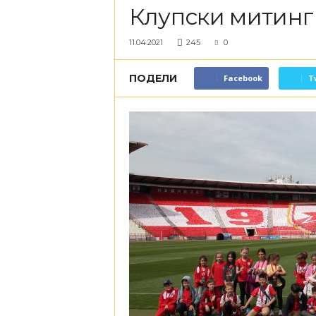
Клупски митинг
11.04.2021
245
0
ПОДЕЛИ
Facebook
T