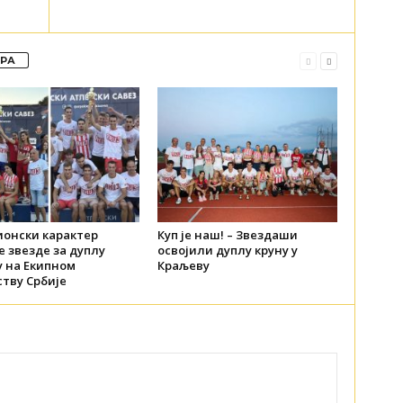
ОРА
онски карактер
Куп је наш! – Звездаши
 звезде за дуплу
освојили дуплу круну у
у на Екипном
Краљеву
тву Србије