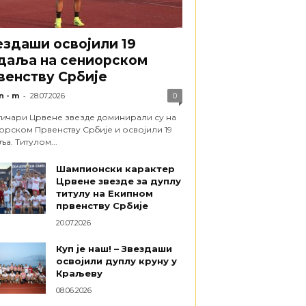
ездаши освојили 19
даља на сениорском
венству Србије
-
n - m
28.07.2026
0
тичари Црвене звезде доминирали су на
орском Првенству Србије и освојили 19
а. Титулом...
Шампионски карактер
Црвене звезде за дуплу
титулу на Екипном
првенству Србије
20.07.2026
Куп је наш! – Звездаши
освојили дуплу круну у
Краљеву
08.06.2026