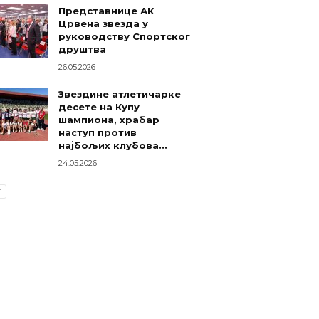
Представнице АК
Црвена звезда у
руководству Спортског
друштва
26.05.2026
Звездине атлетичарке
десете на Купу
шампиона, храбар
наступ против
најбољих клубова...
24.05.2026