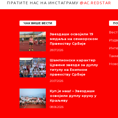
ПРАТИТЕ НАС НА ИНСТАГРАМУ
@AC.REDSTAR
ЧАК ВИШЕ ВЕСТИ
ПО
Вест
Звездаши освојили 19
медаља на сениорском
Издв
Првенству Србије
Инте
28.07.2026
Такм
Шампионски карактер
Ново
Црвене звезде за дуплу
титулу на Екипном
првенству Србије
20.07.2026
Куп је наш! – Звездаши
освојили дуплу круну у
Краљеву
08.06.2026