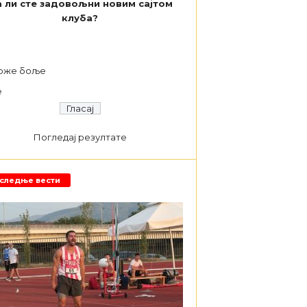
 ли сте задовољни новим сајтом
клуба?
а
оже боље
е
Погледај резултате
следње вести