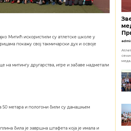
Зв
ме
Пр
јко Митић искористили су атлетске школе у
admi
грицама покажу свој такмичарски дух и освоје
Атле
сени
медаљ
е на митингу другарства, игре и забаве надметали
на 50 метара и пологони били су данашњем
лина била је завршна штафета која је имала и