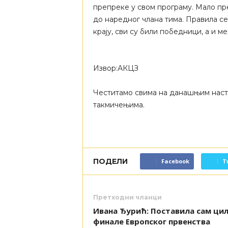
препреке у свом програму. Мало пр
до наредног члана тима. Правила се 
крају, сви су били победници, а и ме
Извор:АКЦЗ
Честитамо свима на данашњим наст
такмичењима.
ПОДЕЛИ
Facebook
T
Претходни чланци
Ивана Ђурић: Поставила сам циљ
финале Европског првенства