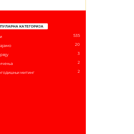
ПУЛАРНА КАТЕГОРИЈА
535
и
20
ајамо
3
рвју
2
ичења
2
годишњи митинг