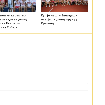
онски карактер
Куп је наш! – Звездаши
 звезде за дуплу
освојили дуплу круну у
у на Екипном
Краљеву
тву Србије