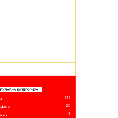
ПУЛАРНА КАТЕГОРИЈА
535
и
20
ајамо
3
рвју