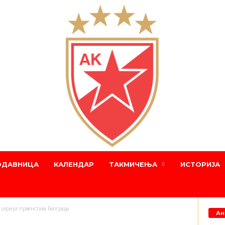
ОДАВНИЦА
КАЛЕНДАР
ТАКМИЧЕЊА
ИСТОРИЈА
 серији првенстава Београда
Ан