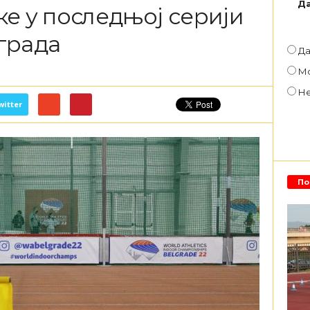
Да
е у последњој серији
града
Д
М
Н
witter
По