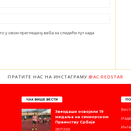
сто у овом прегледачу веба за следећи пут када
ПРАТИТЕ НАС НА ИНСТАГРАМУ
@AC.REDSTAR
ЧАК ВИШЕ ВЕСТИ
ПО
Вест
Звездаши освојили 19
медаља на сениорском
Издв
Првенству Србије
Инте
28.07.2026