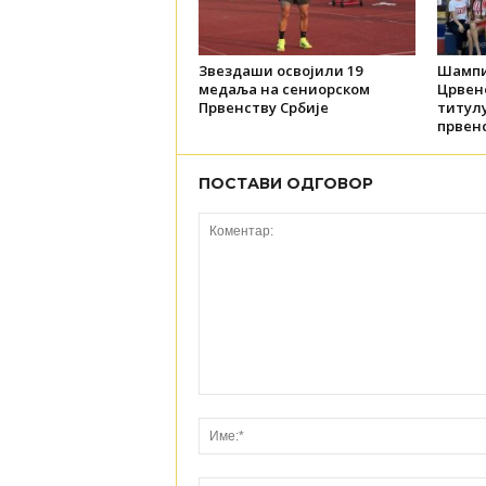
Звездаши освојили 19
Шампи
медаља на сениорском
Црвене
Првенству Србије
титул
првенс
ПОСТАВИ ОДГОВОР