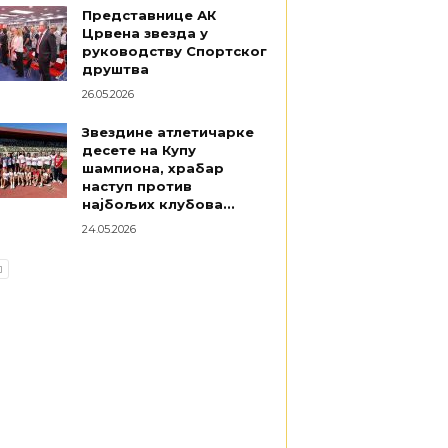
Представнице АК
Црвена звезда у
руководству Спортског
друштва
26.05.2026
Звездине атлетичарке
десете на Купу
шампиона, храбар
наступ против
најбољих клубова...
24.05.2026