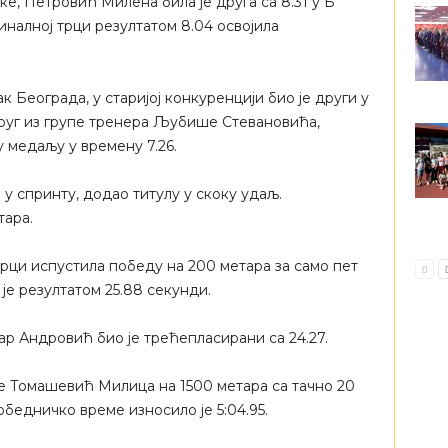
ке, Петровић Милена била је друга са 8.31 у Б
иналној трци резултатом 8.04 освојила
Београда, у старијој конкуренцији био је други у
друг из групе тренера Љубише Стевановића,
 медаљу у времену 7.26.
у спринту, додао титулу у скоку удаљ.
тара.
рци испустила победу на 200 метара за само пет
је резултатом 25.88 секунди.
ар Андровић био је трећепласирани са 24.27.
е Томашевић Милица на 1500 метара са тачно 20
бедничко време износило је 5:04.95.