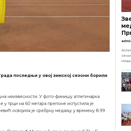
Зв
ме
Пр
admi
Атле
сени
медаљ
града последњи у овој зимској сезони борили
уна неизвесности. У фото-финишу атлетичарка
е у трци на 60 метара препоне испустила је
ревић освојила је сребрну медаљу у времену 8.99