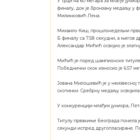
У трци на 60 метара за млађе јуниор
финалу, док је бронзану медаљу у ф
Милинковић Лена.
Михаило Киш, прошлонедељни првак 
Б финалу са 7.58 секудни, а његов 
Александар Мићић освојио је златну
Мићић је поред шампионске титуле 
Победнички скок износио је 6.57 ме
Јована Милошевић је у неизвесној т
скотинки. Сребрну медаљу освојила 
У конкуренцији млађих јуниора, Пет
Титулу првакиње Београда понела ј
секунди испред другопласиране. По