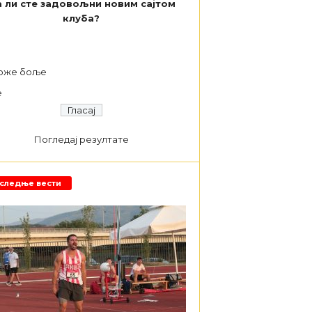
 ли сте задовољни новим сајтом
клуба?
а
оже боље
е
Погледај резултате
следње вести