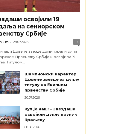
ездаши освојили 19
даља на сениорском
венству Србије
-
n - m
28.07.2026
0
тичари Црвене звезде доминирали су на
орском Првенству Србије и освојили 19
а. Титулом...
Шампионски карактер
Црвене звезде за дуплу
титулу на Екипном
првенству Србије
20.07.2026
Куп је наш! – Звездаши
освојили дуплу круну у
Краљеву
08.06.2026