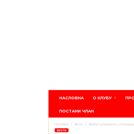
Атлетски
НАСЛОВНА
О КЛУБУ
ПР
клуб
Црвена
ПОСТАНИ ЧЛАН
звезда
Насловна
Вести
Млађи јуниори/ке у последњој
ВЕСТИ