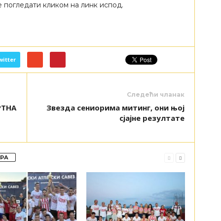
 погледати кликом на линк испод.
witter
Следећи чланак
РТНА
Звезда сениорима митинг, они њој
сјајне резултате
ОРА