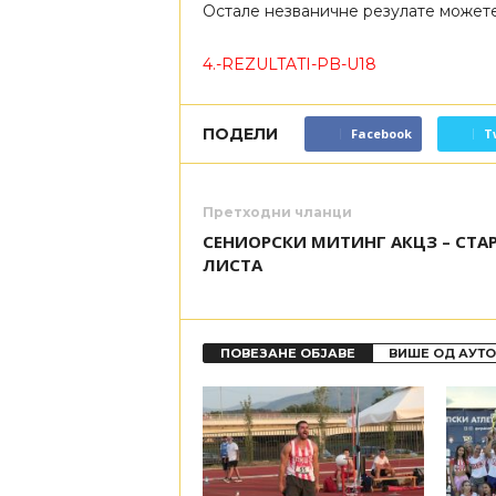
Остале незваничне резулате можете
4.-REZULTATI-PB-U18
ПОДЕЛИ
Facebook
T
Претходни чланци
СЕНИОРСКИ МИТИНГ АКЦЗ – СТА
ЛИСТА
ПОВЕЗАНЕ ОБЈАВЕ
ВИШЕ ОД АУТ