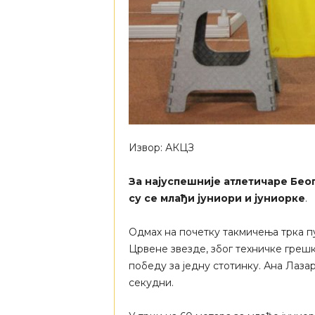
Извор: АКЦЗ
За најуспешније атлетичаре Бео
су се млађи јуниори и јуниорке
.
Одмах на почетку такмичења трка п
Црвене звезде, због техничке грешк
победу за једну стотинку. Ана Лаза
секудни.