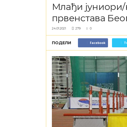
Млађи јуниори/к
првенстава Бео
24.01.2021
279
0
ПОДЕЛИ
Facebook
T