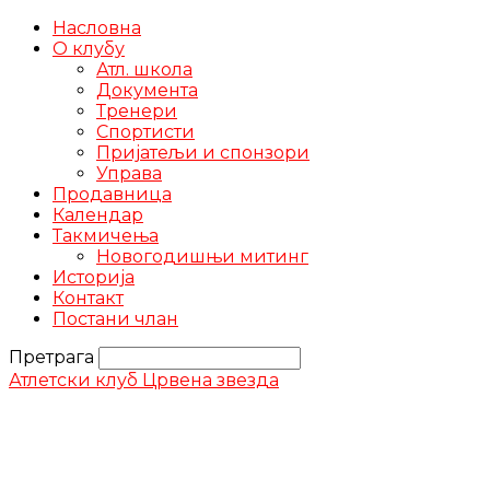
Насловна
О клубу
Атл. школа
Документа
Тренери
Спортисти
Пријатељи и спонзори
Управа
Продавница
Календар
Такмичења
Новогодишњи митинг
Историја
Контакт
Постани члан
Претрага
Атлетски клуб Црвена звезда