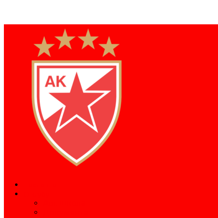
Насловна
О клубу
Атл. школа
Документа