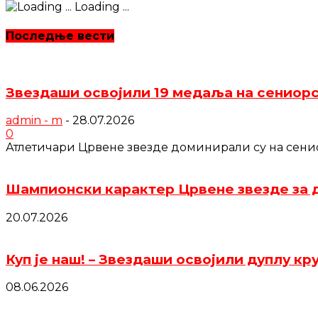
Loading ...
Последње вести
Звездаши освојили 19 медаља на сениор
admin - m
-
28.07.2026
0
Атлетичари Црвене звезде доминирали су на сениор
Шампионски карактер Црвене звезде за д
20.07.2026
Куп је наш! – Звездаши освојили дуплу кр
08.06.2026