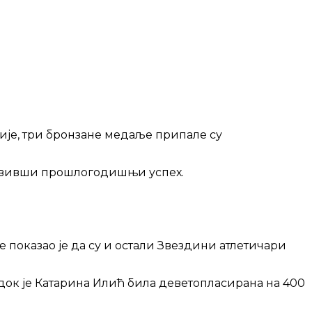
ије, три бронзане медаље припале су
новивши прошлогодишњи успех.
е показао је да су и остали Звездини атлетичари
док је Катарина Илић била деветопласирана на 400