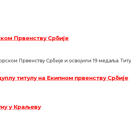
ском Првенству Србије
ском Првенству Србије и освојили 19 медаља. Титул
уплу титулу на Екипном првенству Србије
уну у Краљеву