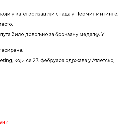
 који у категоризацији спада у Пермит митинге.
есто.
а пута било довољно за бронзану медаљу. У
ласирана.
ing, који се 27. фебруара одржава у Атлетској
мени