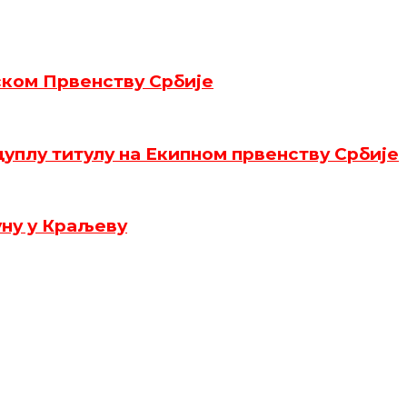
ском Првенству Србије
уплу титулу на Екипном првенству Србије
уну у Краљеву