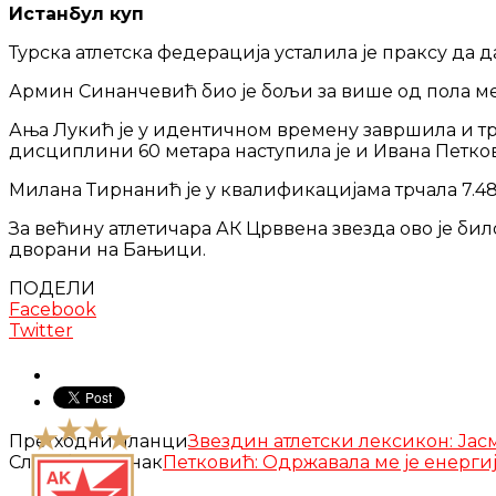
Истанбул куп
Турска атлетска федерација усталила је праксу да 
Армин Синанчевић био је бољи за више од пола метр
Ања Лукић је у идентичном времену завршила и трку
дисциплини 60 метара наступила је и Ивана Петкови
Милана Тирнанић је у квалификацијама трчала 7.48
За већину атлетичара АК Црввена звезда ово је било
дворани на Бањици.
ПОДЕЛИ
Facebook
Twitter
Претходни чланци
Звездин атлетски лексикон: Ја
Следећи чланак
Петковић: Одржавала ме је енергиј