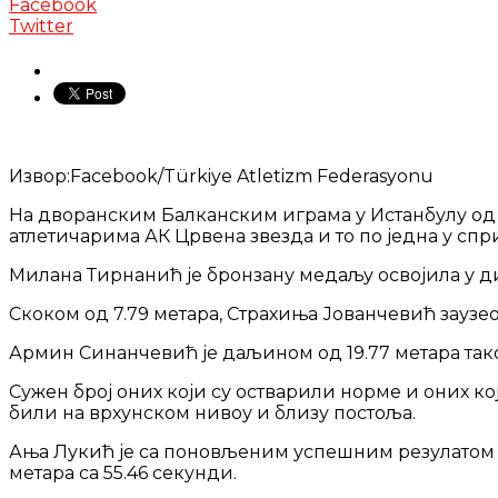
Facebook
Twitter
Извор:Facebook/Türkiye Atletizm Federasyonu
На дворанским Балканским играма у Истанбулу од 
атлетичарима АК Црвена звезда и то по једна у спр
Милана Тирнанић је бронзану медаљу освојила у 
Скоком од 7.79 метара, Страхиња Јованчевић заузео 
Армин Синанчевић је даљином од 19.77 метара та
Сужен број оних који су остварили норме и оних ко
били на врхунском нивоу и близу постоља.
Ања Лукић је са поновљеним успешним резулатом на
метара са 55.46 секунди.