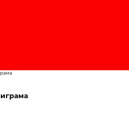
грама
 играма