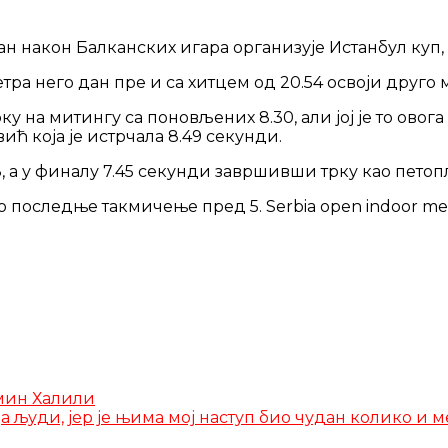
дан након Балканских игара организује Истанбул куп,
а него дан пре и са хитцем од 20.54 освоји друго м
 на митингу са поновљених 8.30, али јој је то овог
ћ која је истрчала 8.49 секунди.
, а у финалу 7.45 секунди завршивши трку као петоп
 последње такмичење пред 5. Serbia open indoor meet
смин Халили
а људи, јер је њима мој наступ био чудан колико и 