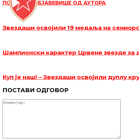
ПОВЕЗАНЕ ОБЈАВЕ
ВИШЕ ОД АУТОРА
Звездаши освојили 19 медаља на сениор
Шампионски карактер Црвене звезде за д
Куп је наш! – Звездаши освојили дуплу кр
ПОСТАВИ ОДГОВОР