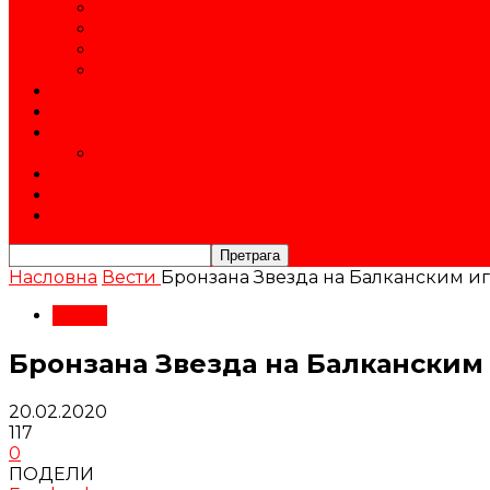
Тренери
Спортисти
Пријатељи и спонзори
Управа
Продавница
Календар
Такмичења
Новогодишњи митинг
Историја
Контакт
Постани члан
Насловна
Вести
Бронзана Звезда на Балканским и
Вести
Бронзана Звезда на Балканским
20.02.2020
117
0
ПОДЕЛИ