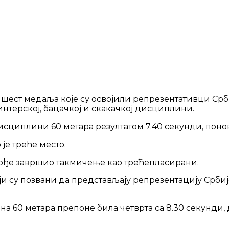
шест медаља које су освојили репрезентативци Срб
интерској, бацачкој и скакачкој дисциплини.
дисциплини 60 метара резултатом 7.40 секунди, по
је треће место.
кође завршио такмичење као трећепласирани.
ји су позвани да представљају репрезентацију Србиј
 60 метара препоне била четврта са 8.30 секунди, 