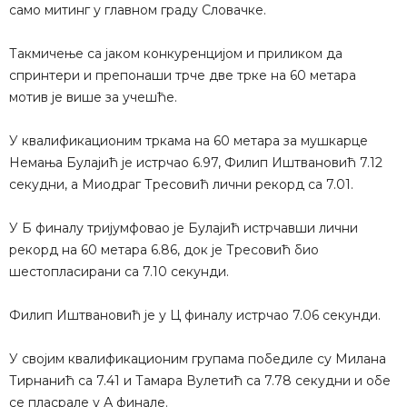
само митинг у главном граду Словачке.
Такмичење са јаком конкуренцијом и приликом да
спринтери и препонаши трче две трке на 60 метара
мотив је више за учешће.
У квалификационим тркама на 60 метара за мушкарце
Немања Булајић је истрчао 6.97, Филип Иштвановић 7.12
секудни, а Миодраг Тресовић лични рекорд са 7.01.
У Б финалу тријумфовао је Булајић истрчавши лични
рекорд на 60 метара 6.86, док је Тресовић био
шестопласирани са 7.10 секунди.
Филип Иштвановић је у Ц финалу истрчао 7.06 секунди.
У својим квалификационим групама победиле су Милана
Тирнанић са 7.41 и Тамара Вулетић са 7.78 секудни и обе
се пласрале у А финале.