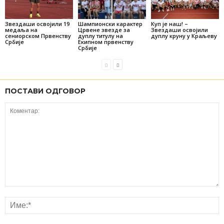
Звездаши освојили 19
Шампионски карактер
Куп је наш! –
медаља на
Црвене звезде за
Звездаши освојили
сениорском Првенству
дуплу титулу на
дуплу круну у Краљеву
Србије
Екипном првенству
Србије
ПОСТАВИ ОДГОВОР