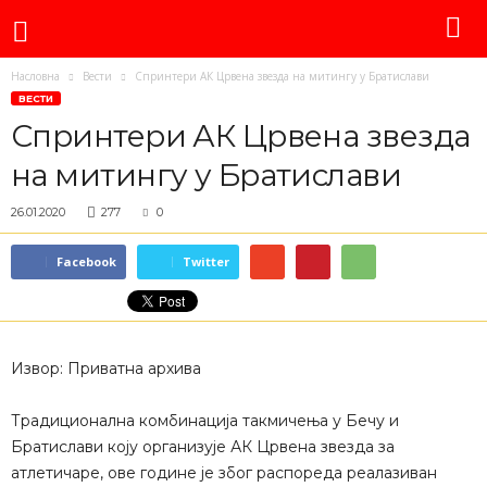
Насловна
Вести
Спринтери АК Црвена звезда на митингу у Братислави
ВЕСТИ
Спринтери АК Црвена звезда
на митингу у Братислави
26.01.2020
277
0
Facebook
Twitter
Извор: Приватна архива
Традиционална комбинација такмичења у Бечу и
Братислави коју организује АК Црвена звезда за
атлетичаре, ове године је због распореда реалазиван