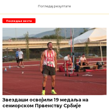
Погледај резултате
Последње вести
Звездаши освојили 19 медаља на
сениорском Првенству Србије