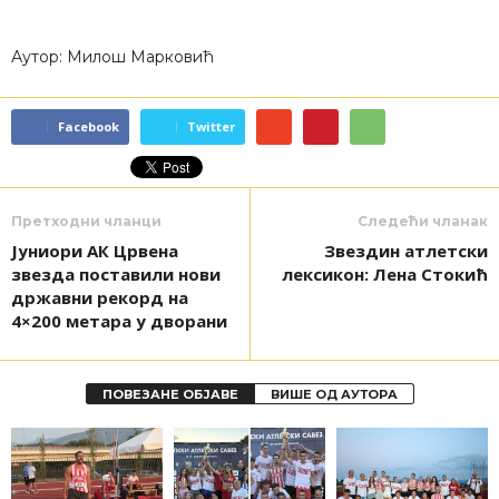
Аутор: Милош Марковић
Facebook
Twitter
Претходни чланци
Следећи чланак
Јуниори АК Црвена
Звездин атлетски
звезда поставили нови
лексикон: Лена Стокић
државни рекорд на
4×200 метара у дворани
ПОВЕЗАНЕ ОБЈАВЕ
ВИШЕ ОД АУТОРА