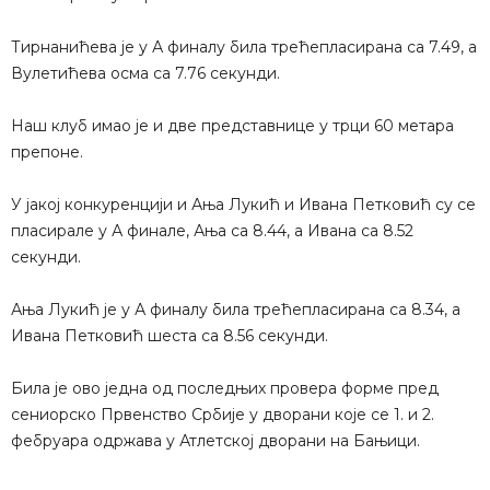
Тирнанићева је у А финалу била трећепласирана са 7.49, а
Вулетићева осма са 7.76 секунди.
Наш клуб имао је и две представнице у трци 60 метара
препоне.
У јакој конкуренцији и Ања Лукић и Ивана Петковић су се
пласирале у А финале, Ања са 8.44, а Ивана са 8.52
секунди.
Ања Лукић је у А финалу била трећепласирана са 8.34, а
Ивана Петковић шеста са 8.56 секунди.
Била је ово једна од последњих провера форме пред
сениорско Првенство Србије у дворани које се 1. и 2.
фебруара одржава у Атлетској дворани на Бањици.