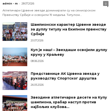
-
admin - m
28.07.2026
0
Атлетичари Црвене звезде доминирали су на сениорском
Првенству Србије и освојили 19 медаља. Титулом...
Шампионски карактер Црвене звезде
за дуплу титулу на Екипном првенству
Србије
20.07.2026
Куп је наш! – Звездаши освојили дуплу
круну у Краљеву
08.06.2026
Представнице АК Црвена звезда у
руководству Спортског друштва
26.05.2026
Звездине атлетичарке десете на Купу
шампиона, храбар наступ против
најбољих клубова...