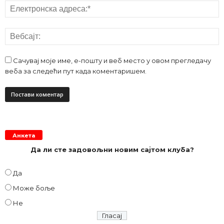
Сачувај моје име, е-пошту и веб место у овом прегледачу
веба за следећи пут када коментаришем.
Анкета
Да ли сте задовољни новим сајтом клуба?
Да
Може боље
Не