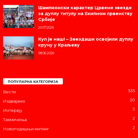
Шампионски карактер Црвене звезде
за дуплу титулу на Екипном првенству
Србије
20.07.2026
Куп је наш! – Звездаши освојили дуплу
круну у Краљеву
08.06.2026
ПОПУЛАРНА КАТЕГОРИЈА
535
Вести
20
Издвајамо
3
Интервју
2
Такмичења
2
Новогодишњи митинг