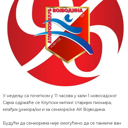
У недељу са почетком у 11 часова у хали 1 новосадског
Сајма одржаће се Клупски митинг старијих пионира,
млађих јуниора/ки и за сениоре/ке АК Војводина.
Будући да сениорима није омогућено да се такмиче ван