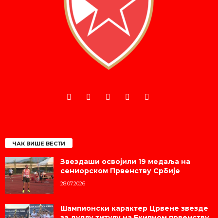
ЧАК ВИШЕ ВЕСТИ
Звездаши освојили 19 медаља на
сениорском Првенству Србије
28.07.2026
Шампионски карактер Црвене звезде
за дуплу титулу на Екипном првенству