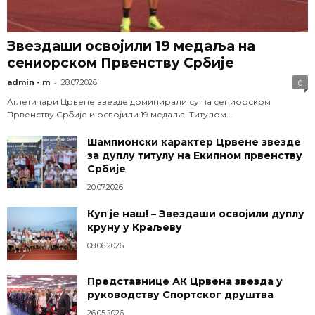
Звездаши освојили 19 медаља на
сениорском Првенству Србије
-
admin - m
28.07.2026
0
Атлетичари Црвене звезде доминирали су на сениорском
Првенству Србије и освојили 19 медаља. Титулом...
Шампионски карактер Црвене звезде
за дуплу титулу на Екипном првенству
Србије
20.07.2026
Куп је наш! – Звездаши освојили дуплу
круну у Краљеву
08.06.2026
Представнице АК Црвена звезда у
руководству Спортског друштва
26.05.2026