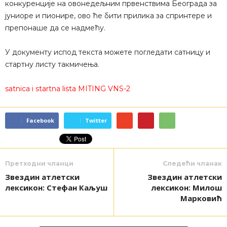
конкуренције на овонедељним првенствима Београда за
јуниоре и пионире, ово ће бити прилика за спринтере и
препонаше да се надмећу.
У документу испод текста можете погледати сатницу и
стартну листу такмичења.
satnica i startna lista MITING VNS-2
Facebook
Twitter
Претходни чланци
Следећи чланак
Звездин атлетски
Звездин атлетски
лексикон: Стефан Каљуш
лексикон: Милош
Марковић