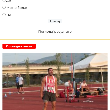
Да
Може боље
Не
Погледај резултате
Последње вести