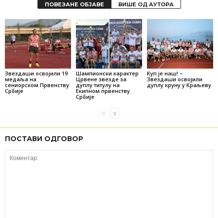
ПОВЕЗАНЕ ОБЈАВЕ
ВИШЕ ОД АУТОРА
Звездаши освојили 19
Шампионски карактер
Куп је наш! –
медаља на
Црвене звезде за
Звездаши освојили
сениорском Првенству
дуплу титулу на
дуплу круну у Краљеву
Србије
Екипном првенству
Србије
ПОСТАВИ ОДГОВОР