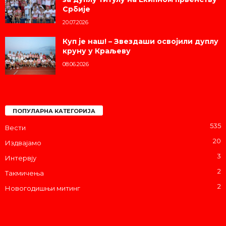
Србије
20.07.2026
Куп је наш! – Звездаши освојили дуплу
круну у Краљеву
08.06.2026
ПОПУЛАРНА КАТЕГОРИЈА
535
Вести
20
Издвајамо
3
Интервју
2
Такмичења
2
Новогодишњи митинг