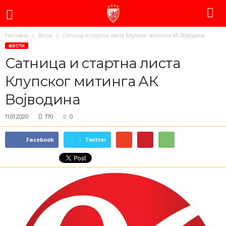
Насловна
Вести
Сатница и стартна листа Клупског митинга АК Војводина
ВЕСТИ
Сатница и стартна листа
Клупског митинга АК
Војводина
11.01.2020
170
0
Facebook
Twitter