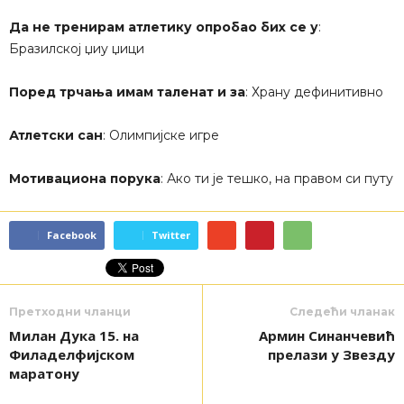
Да не тренирам атлетику опробао бих се у
:
Бразилској џиу џици
Поред трчања имам таленат и за
: Храну дефинитивно
Атлетски сан
: Олимпијске игре
Мотивациона порука
: Ако ти је тешко, на правом си путу
Facebook
Twitter
Претходни чланци
Следећи чланак
Милан Дука 15. на
Армин Синанчевић
Филаделфијском
прелази у Звезду
маратону