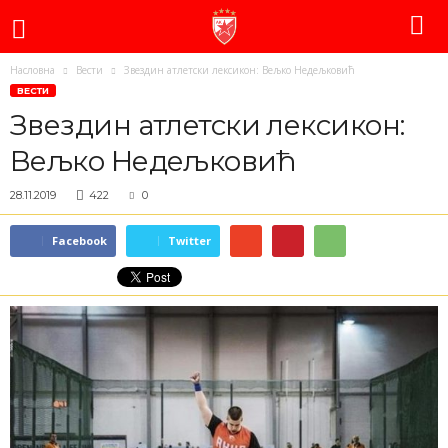
Насловна
Вести
Звездин атлетски лексикон: Вељко Недељковић
ВЕСТИ
Звездин атлетски лексикон:
Вељко Недељковић
28.11.2019
422
0
Facebook
Twitter