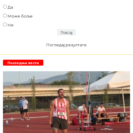
Да
Може боље
Не
Погледај резултате
Последње вести