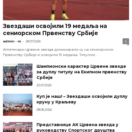
Звездаши освојили 19 медаља на
сениорском Првенству Србије
-
admin - m
28.07.2026
0
Атлетичари Црвене звезде доминирали су на сениорском
Првенству Србије и освојили 19 медаља. Титулом...
Шампионски карактер Црвене звезде
за дуплу титулу на Екипном првенству
Србије
20.07.2026
Куп је наш! – Звездаши освојили дуплу
круну у Краљеву
08.06.2026
Представнице АК Црвена звезда у
руководству Спортског друштва