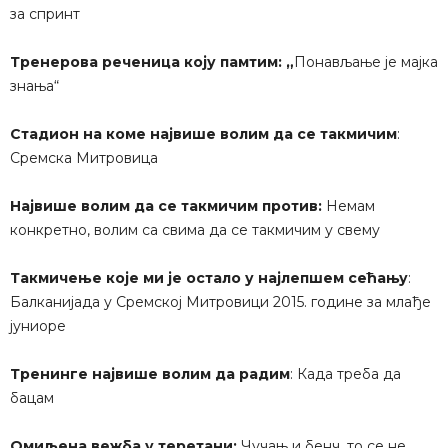
за спринт
Тренерова реченица коју памтим: „
Понављање је мајка
знања“
Стадион на коме највише волим да се такмичим
:
Сремска Митровица
Највише волим да се такмичим против:
Немам
конкретно, волим са свима да се такмичим у свему
Такмичење које ми је остало у најлепшем сећању
:
Балканијада у Сремској Митровици 2015. године за млађе
јуниоре
Тренинге највише волим да радим
: Када треба да
бацам
Омиљена вежба у теретани:
Чучањ и бенч, то се не