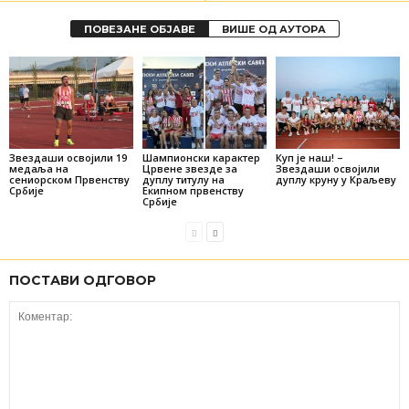
ПОВЕЗАНЕ ОБЈАВЕ
ВИШЕ ОД АУТОРА
Звездаши освојили 19
Шампионски карактер
Куп је наш! –
медаља на
Црвене звезде за
Звездаши освојили
сениорском Првенству
дуплу титулу на
дуплу круну у Краљеву
Србије
Екипном првенству
Србије
ПОСТАВИ ОДГОВОР