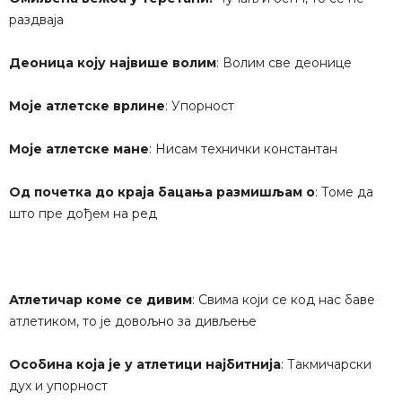
раздваја
Деоница коју највише волим
: Волим све деонице
Моје атлетске врлине
: Упорност
Моје атлетске мане
: Нисам технички константан
Од почетка до краја бацања размишљам о
: Томе да
што пре дођем на ред
Атлетичар коме се дивим
: Свима који се код нас баве
атлетиком, то је довољно за дивљење
Особина која је у атлетици најбитнија
: Такмичарски
дух и упорност