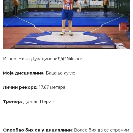
Извор: Нина Дукадиновић/@Niksoor
Моја дисциплина
: Бацање кугле
Лични рекорд
: 17.67 метара
Тренер:
Драган Перић
Опробао бих се у дициплини
: Волео бих да се спремим