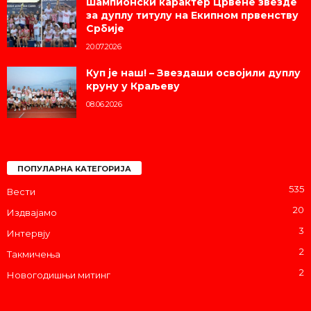
Шампионски карактер Црвене звезде
за дуплу титулу на Екипном првенству
Србије
20.07.2026
Куп је наш! – Звездаши освојили дуплу
круну у Краљеву
08.06.2026
ПОПУЛАРНА КАТЕГОРИЈА
535
Вести
20
Издвајамо
3
Интервју
2
Такмичења
2
Новогодишњи митинг