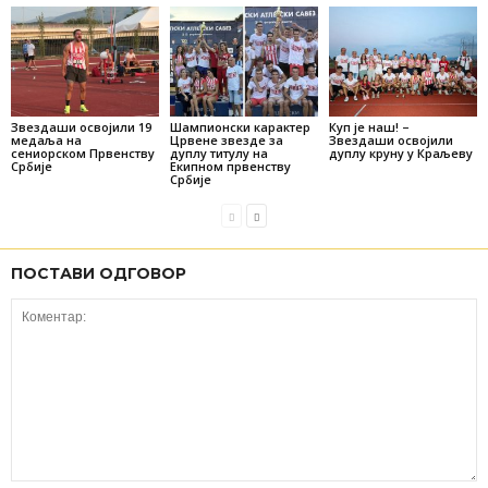
Звездаши освојили 19
Шампионски карактер
Куп је наш! –
медаља на
Црвене звезде за
Звездаши освојили
сениорском Првенству
дуплу титулу на
дуплу круну у Краљеву
Србије
Екипном првенству
Србије
ПОСТАВИ ОДГОВОР