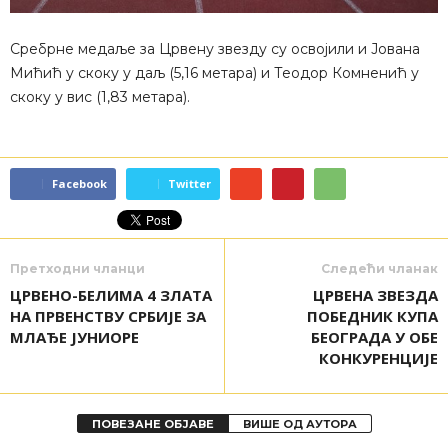
Сребрне медаље за Црвену звезду су освојили и Јована
Мићић у скоку у даљ (5,16 метара) и Теодор Комненић у
скоку у вис (1,83 метара).
Facebook
Twitter
Претходни чланци
Следећи чланак
ЦРВЕНО-БЕЛИМА 4 ЗЛАТА
ЦРВЕНА ЗВЕЗДА
НА ПРВЕНСТВУ СРБИЈЕ ЗА
ПОБЕДНИК КУПА
МЛАЂЕ ЈУНИОРЕ
БЕОГРАДА У ОБЕ
КОНКУРЕНЦИЈЕ
ПОВЕЗАНЕ ОБЈАВЕ
ВИШЕ ОД АУТОРА