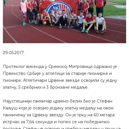
29.05.2017.
Протеклог викенда у Сремској Митровици одржано је
Првенство Србије у атлетици за старије пионирке и
пионире. Атлетичари Црвене звезде освојили су једну
златну, 5 сребрних и 3 бронзане медаље.
Најуспешнији такмичар црвено-белих био је Стефан
Каљуш који је освојио једину златну медаљу на овом
такмичењу за Црвену звезду. Он је трку на 60 метара
истрчао за 7,64 секунде и попео се на победничко
постоље. Стефан је освојио и сребрну медаљу у трци на