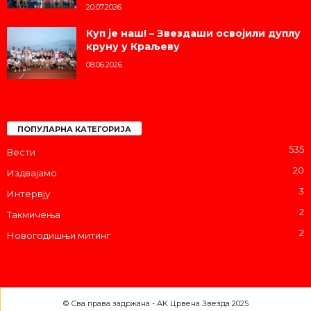
20.07.2026
Куп је наш! – Звездаши освојили дуплу
круну у Краљеву
08.06.2026
ПОПУЛАРНА КАТЕГОРИЈА
535
Вести
20
Издвајамо
3
Интервју
2
Такмичења
2
Новогодишњи митинг
© Сва права задржана - AK Црвена Звезда 2025