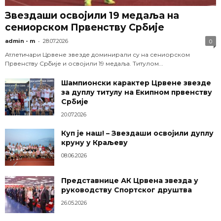
Звездаши освојили 19 медаља на
сениорском Првенству Србије
-
admin - m
28.07.2026
0
Атлетичари Црвене звезде доминирали су на сениорском
Првенству Србије и освојили 19 медаља. Титулом...
Шампионски карактер Црвене звезде
за дуплу титулу на Екипном првенству
Србије
20.07.2026
Куп је наш! – Звездаши освојили дуплу
круну у Краљеву
08.06.2026
Представнице АК Црвена звезда у
руководству Спортског друштва
26.05.2026