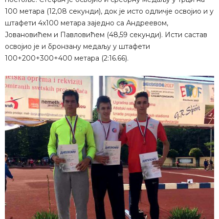
100 метара (12,08 секунди), док је исто одличје освојио и у
штафети 4х100 метара заједно са Андреевом,
Јовановићем и Павловићем (48,59 секунди). Исти састав
освојио је и бронзану медаљу у штафети
100+200+300+400 метара (2:16.66).