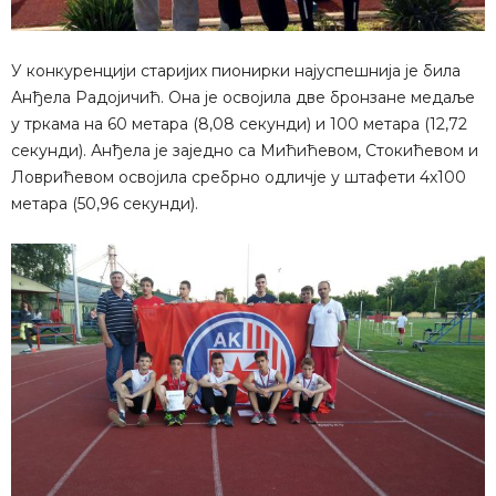
У конкуренцији старијих пионирки најуспешнија је била
Анђела Радојичић. Она је освојила две бронзане медаље
у тркама на 60 метара (8,08 секунди) и 100 метара (12,72
секунди). Анђела је заједно са Мићићевом, Стокићевом и
Ловрићевом освојила сребрно одличје у штафети 4х100
метара (50,96 секунди).