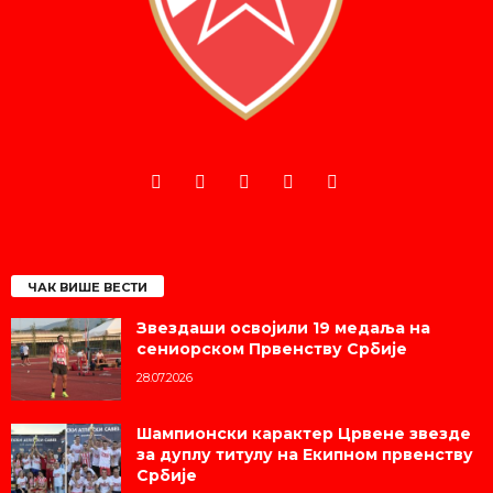
ЧАК ВИШЕ ВЕСТИ
Звездаши освојили 19 медаља на
сениорском Првенству Србије
28.07.2026
Шампионски карактер Црвене звезде
за дуплу титулу на Екипном првенству
Србије