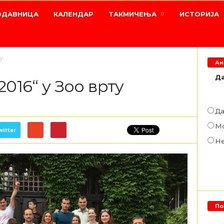
ОДАВНИЦА
КАЛЕНДАР
ТАКМИЧЕЊА
ИСТОРИЈА
у
Ан
Да
016“ у Зоо врту
Д
М
witter
Н
По