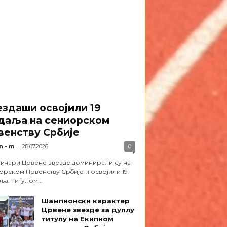
ездаши освојили 19
даља на сениорском
венству Србије
-
n - m
28.07.2026
0
тичари Црвене звезде доминирали су на
орском Првенству Србије и освојили 19
а. Титулом...
Шампионски карактер
Црвене звезде за дуплу
титулу на Екипном