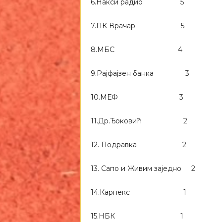
6.Накси радио 5
7.ПК Врачар 5
8.MБС 4
9.Рајфајзен банка 3
10.МЕФ 3
11.Др.Ђоковић 2
12. Подравка 2
13. Сапо и Живим заједно 2
14.Карнекс 1
15.НБК 1