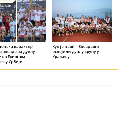
онски карактер
Куп је наш! – Звездаши
 звезде за дуплу
освојили дуплу круну у
у на Екипном
Краљеву
тву Србије