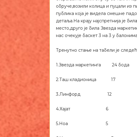
обруче,возили колица и пуцали из п
публика која је видела смешне пад
детаља.На крају најспретнија је бил
место,друго је била Звезда маркет
нас очекује баскет 3 на 3 у балоним
Тренутно стање на табели је следећ
1.Звезда маркетинга 24 бода
2.Таш кладионица 17
3.Линфорд 12
4.Хајат 6
5.Ноа 5