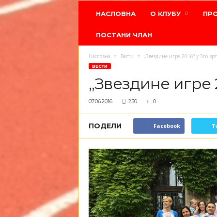
Атлетски
НАСЛОВНА
О КЛУБУ
ПР
клуб
Црвена
ПОСТАНИ ЧЛАН
звезда
Насловна
Вести
„Звездине игре 2016“ у Зоо врт
ВЕСТИ
„Звездине игре 2
07.06.2016
230
0
ПОДЕЛИ
Facebook
T