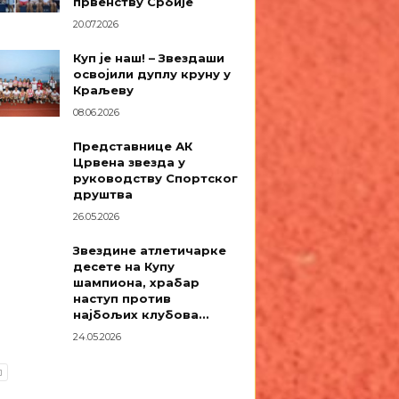
првенству Србије
20.07.2026
Куп је наш! – Звездаши
освојили дуплу круну у
Краљеву
08.06.2026
Представнице АК
Црвена звезда у
руководству Спортског
друштва
26.05.2026
Звездине атлетичарке
десете на Купу
шампиона, храбар
наступ против
најбољих клубова...
24.05.2026