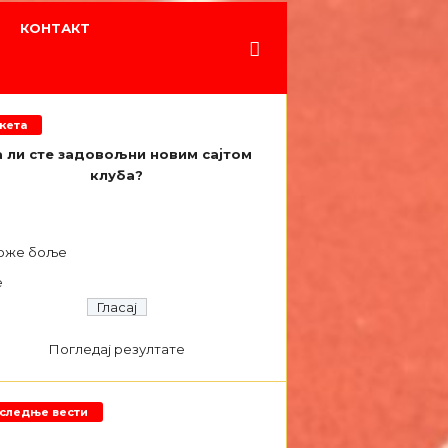
КОНТАКТ
кета
 ли сте задовољни новим сајтом
клуба?
а
оже боље
е
Погледај резултате
следње вести