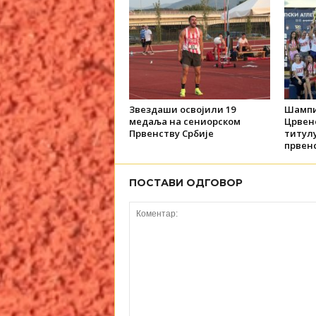
Звездаши освојили 19
Шампи
медаља на сениорском
Црвене
Првенству Србије
титул
првенс
ПОСТАВИ ОДГОВОР