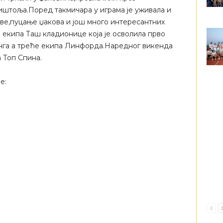
иштоља.Поред такмичара у играма је уживала и
ове,пуцање џакова и још много интересантних
а екипа Таш кладионице која је осволила прво
инга а треће екипа Линфорда.Наредног викенда
а Топ Спина.
е: