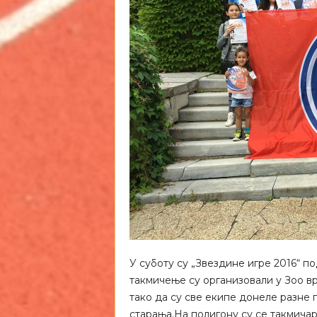
У суботу су „Звездине игре 2016“ п
такмичење су организовали у Зоо вр
тако да су све екипе донеле разне
старања.На полигону су се такмичар