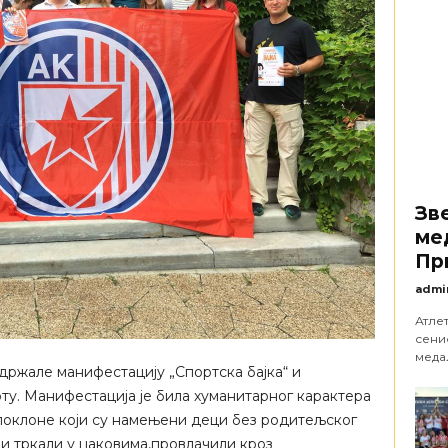
Зв
ме
Пр
admi
Атле
сени
медаљ
одржале манифестацију „Спортска бајка“ и
ту. Манифестација је била хуманитарног карактера
 поклоне који су намењени деци без родитељског
и тркали у џаковима,провлачили кроз