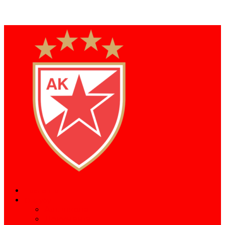
Насловна
О клубу
Атл. школа
Документа