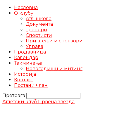
Насловна
О клубу
Атл. школа
Документа
Тренери
Спортисти
Пријатељи и спонзори
Управа
Продавница
Календар
Такмичења
Новогодишњи митинг
Историја
Контакт
Постани члан
Претрага
Атлетски клуб Црвена звезда