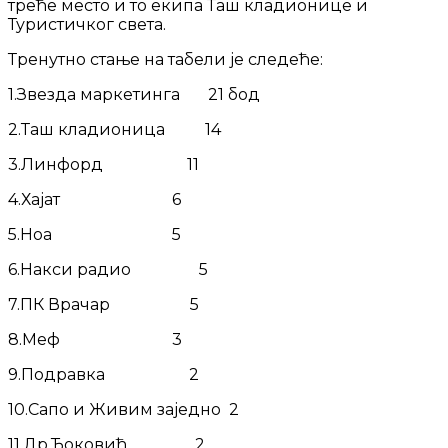
треће место и то екипа Таш кладионице и
Туристичког света.
Тренутно стање на табели је следеће:
1.Звезда маркетинга 21 бод
2.Таш кладионица 14
3.Линфорд 11
4.Хајат 6
5.Ноа 5
6.Накси радио 5
7.ПК Врачар 5
8.Meф 3
9.Подравка 2
10.Сапо и Живим заједно 2
11.Др.Ђоковић 2