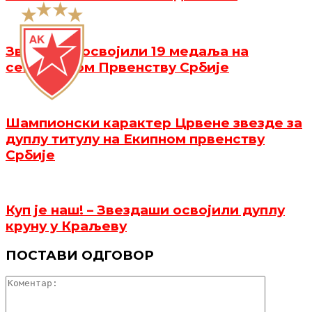
Звездаши освојили 19 медаља на
сениорском Првенству Србије
Шампионски карактер Црвене звезде за
дуплу титулу на Екипном првенству
Србије
Куп је наш! – Звездаши освојили дуплу
круну у Краљеву
ПОСТАВИ ОДГОВОР