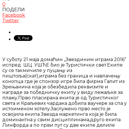
0
ПОДЕЛИ
Facebook
Twitter
У суботу 21 маја домаћин „Звездиним играма 2016“
испред ШЦ УШЋЕ био је Туристички свет.Екипе
су се такмичиле у пуцању из
пиштоља(скат),играма без граница и навлачењу
конопца где је спонзор игре била фирма Галит из
Зрењанина која је обезбедила реквизите и
награде за победничку екипу у виду лежаљке за
плажу.Прво пласирана екипа је од Туристичког
света и Краљевих чардака добила ваучере за спа у
истоименом хотелу.Заслужено прво место је
освојила екипа Звезда маркетинга која је била
доминантна у свим дисциплинама,друго екипа
Линфорда а по први пут су две екипе делиле