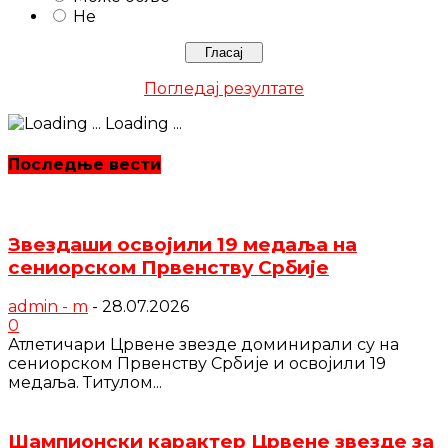
Не
Погледај резултате
Loading ...
Последње вести
Звездаши освојили 19 медаља на
сениорском Првенству Србије
admin - m
-
28.07.2026
0
Атлетичари Црвене звезде доминирали су на
сениорском Првенству Србије и освојили 19
медаља. Титулом...
Шампионски карактер Црвене звезде за