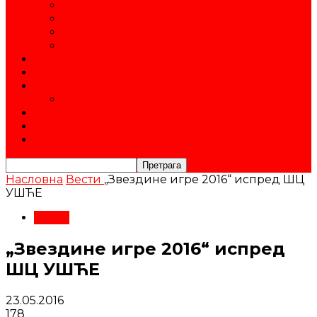
Тренери
Спортисти
Пријатељи и спонзори
Управа
Продавница
Календар
Такмичења
Новогодишњи митинг
Историја
Контакт
Постани члан
Насловна
Вести
„Звездине игре 2016“ испред ШЦ
УШЋЕ
Вести
„Звездине игре 2016“ испред
ШЦ УШЋЕ
23.05.2016
178