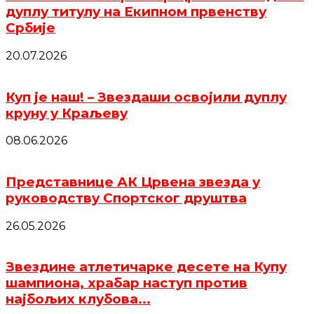
дуплу титулу на Екипном првенству
Србије
20.07.2026
Куп је наш! – Звездаши освојили дуплу
круну у Краљеву
08.06.2026
Представнице АК Црвена звезда у
руководству Спортског друштва
26.05.2026
Звездине атлетичарке десете на Купу
шампиона, храбар наступ против
најбољих клубова...