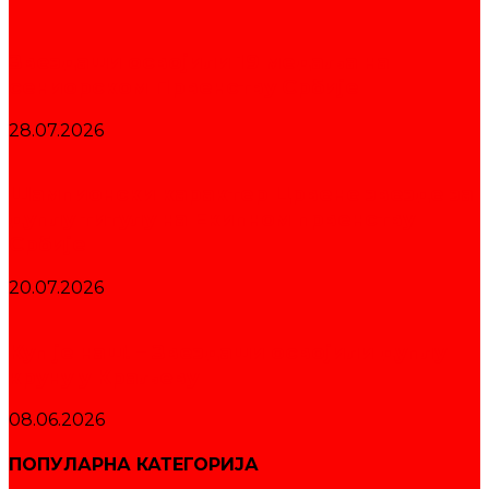
Звездаши освојили 19 медаља на
сениорском Првенству Србије
28.07.2026
Шампионски карактер Црвене звезде за
дуплу титулу на Екипном првенству
Србије
20.07.2026
Куп је наш! – Звездаши освојили дуплу
круну у Краљеву
08.06.2026
ПОПУЛАРНА КАТЕГОРИЈА