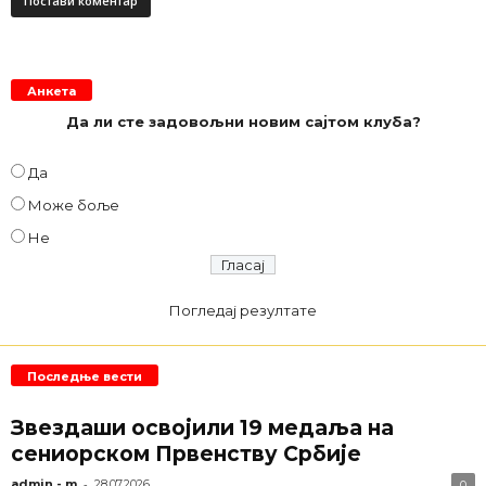
Анкета
Да ли сте задовољни новим сајтом клуба?
Да
Може боље
Не
Погледај резултате
Последње вести
Звездаши освојили 19 медаља на
сениорском Првенству Србије
-
admin - m
28.07.2026
0