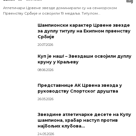
Атлетичари Црвене звезде доминирали су на сениорском
Првенству Србије и освојили 19 медаља. Титулом...
Шампионски карактер Црвене звезде
за дуплу титулу на Екипном првенству
Србије
20.07.2026
Куп је наш! – Звездаши освојили дуплу
круну у Краљеву
08.06.2026
Представнице АК Црвена звезда у
руководству Спортског друштва
26.05.2026
Звездине атлетичарке десете на Купу
шампиона, храбар наступ против
најбољих клубова...
24.05.2026