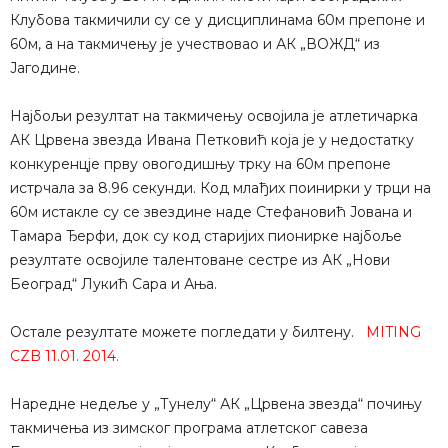
Клубова такмичили су се у дисциплинама 60м препоне и
60м, а на такмичењу је учествовао и АК „ВОЖД“ из
Јагодине.
Најбољи резултат на такмичењу освојила је атлетичарка
АК Црвена звезда Ивана Петковић која је у недостатку
конкуренцје прву овогодишњу трку на 60м препоне
истрчала за 8.96 секунди. Код млађих поинирки у трци на
60м истакле су се звездине наде Стефановић Јована и
Тамара Ђерфи, док су код старијих пионирке најбоље
резултате освојиле талентоване сестре из АК „Нови
Београд“ Лукић Сара и Ања.
Остале резултате можете погледати у билтену.
MITING
CZB 11.01. 2014.
Наредне недеље у „Тунелу“ АК „Црвена звезда“ почињу
такмичења из зимског програма атлетског савеза