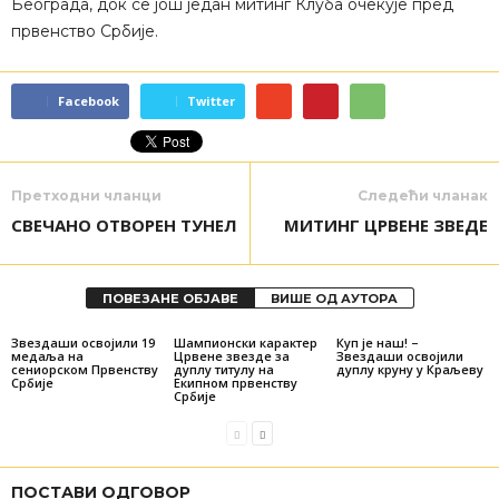
Београда, док се још један митинг Клуба очекује пред
првенство Србије.
Facebook
Twitter
Претходни чланци
Следећи чланак
СВЕЧАНО ОТВОРЕН ТУНЕЛ
МИТИНГ ЦРВЕНЕ ЗВЕДЕ
ПОВЕЗАНЕ ОБЈАВЕ
ВИШЕ ОД АУТОРА
Звездаши освојили 19
Шампионски карактер
Куп је наш! –
медаља на
Црвене звезде за
Звездаши освојили
сениорском Првенству
дуплу титулу на
дуплу круну у Краљеву
Србије
Екипном првенству
Србије
ПОСТАВИ ОДГОВОР