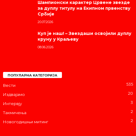
Шампионски карактер Црвене звезде
за дуплу титулу на Екипном првенству
Србије
20.07.2026
Куп је наш! – Звездаши освојили дуплу
круну у Краљеву
08.06.2026
ПОПУЛАРНА КАТЕГОРИЈА
535
Вести
20
Издвајамо
3
Интервју
2
Такмичења
2
Новогодишњи митинг