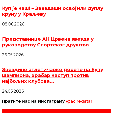
Куп је наш! – Звездаши освојили дуплу
круну у Краљеву
08.06.2026
Представнице АК Црвена звезда у
руководству Спортског друштва
26.05.2026
Звездине атлетичарке десете на Купу
шампиона, храбар наступ против
најбољих клубова...
24.05.2026
Пратите нас на Инстаграму
@ac.redstar