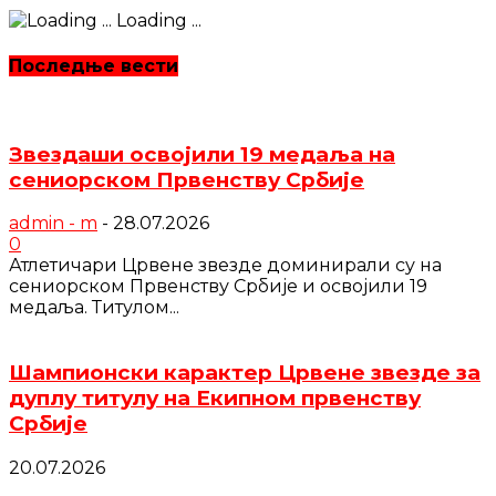
Loading ...
Последње вести
Звездаши освојили 19 медаља на
сениорском Првенству Србије
admin - m
-
28.07.2026
0
Атлетичари Црвене звезде доминирали су на
сениорском Првенству Србије и освојили 19
медаља. Титулом...
Шампионски карактер Црвене звезде за
дуплу титулу на Екипном првенству
Србије
20.07.2026