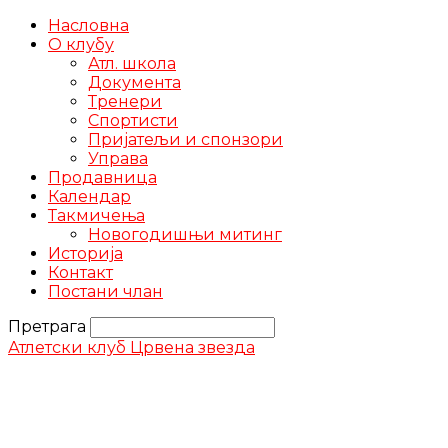
Насловна
О клубу
Атл. школа
Документа
Тренери
Спортисти
Пријатељи и спонзори
Управа
Продавница
Календар
Такмичења
Новогодишњи митинг
Историја
Контакт
Постани члан
Претрага
Атлетски клуб Црвена звезда