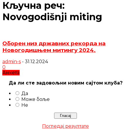
Кључна реч:
Novogodišnji miting
Оборен низ државних рекорда на
Новогодишњем митингу 2024.
admin-s
-
31.12.2024
0
Анкета
Да ли сте задовољни новим сајтом клуба?
Да
Може боље
Не
Погледај резултате