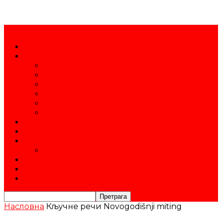
Насловна
О клубу
Атл. школа
Документа
Тренери
Спортисти
Пријатељи и спонзори
Управа
Продавница
Календар
Такмичења
Новогодишњи митинг
Историја
Контакт
Постани члан
Насловна
Кључне речи
Novogodišnji miting