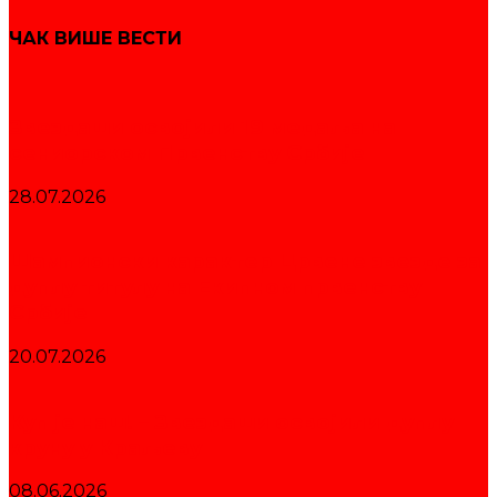
ЧАК ВИШЕ ВЕСТИ
Звездаши освојили 19 медаља на
сениорском Првенству Србије
28.07.2026
Шампионски карактер Црвене звезде за
дуплу титулу на Екипном првенству
Србије
20.07.2026
Куп је наш! – Звездаши освојили дуплу
круну у Краљеву
08.06.2026