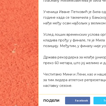
пласману Милинковићева је била че
Ученица Иване Петковић је била одл
године када се такмичила у Бањској
нађе међу осам најбољих у великом
Услед лоших временских услова орг
кладива прођу у финале, те је Мила
позицију. Међутим, у финалу није у
Држава рекордерка за млађе јуниорк
преко 60 метара, што јој желимо и д
Честитамо Мини и Лени, као и наше
за тим лидера атлетске репрезетаци
наставку сезоне.
ПОДЕЛИ
Facebook
T