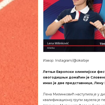
Извор: Instagram/@oksrbije
Летњи Европски олимпијски фести
овогодишњи домаћин је Словениј
имао је две представнице, Лену
Лена Милинковић наступила је у ди
квалификационој групи заузела је пе