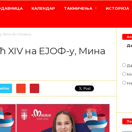
ОДАВНИЦА
КАЛЕНДАР
ТАКМИЧЕЊА
ИСТОРИЈА
у, Мина без пласмана
Ан
Да
 XIV на ЕЈОФ-у, Мина
Д
М
Н
witter
По