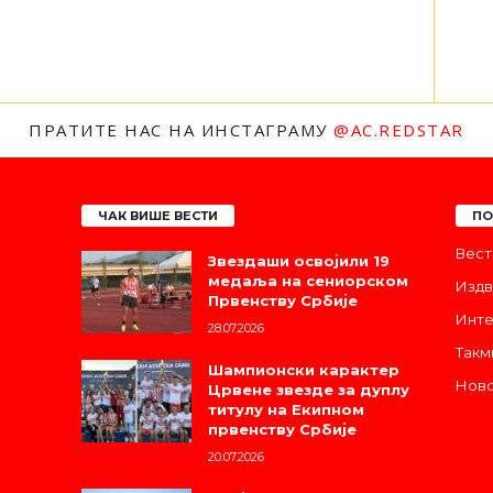
ПРАТИТЕ НАС НА ИНСТАГРАМУ
@AC.REDSTAR
ЧАК ВИШЕ ВЕСТИ
ПО
Вест
Звездаши освојили 19
медаља на сениорском
Издв
Првенству Србије
Инте
28.07.2026
Такм
Шампионски карактер
Ново
Црвене звезде за дуплу
титулу на Екипном
првенству Србије
20.07.2026