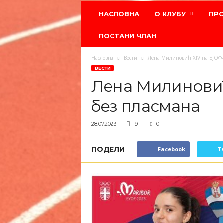
Атлетски
НАСЛОВНА
О КЛУБУ
ПР
клуб
Црвена
ПОСТАНИ ЧЛАН
звезда
Насловна
Вести
Лена Милиновић XIV на ЕЈОФ-
ВЕСТИ
Лена Милиновић
без пласмана
28.07.2023
191
0
ПОДЕЛИ
Facebook
T