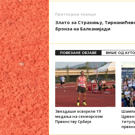
Претходни чланци
Злато за Страхињу, Тирнанићево
бронза на Балканијади
ПОВЕЗАНЕ ОБЈАВЕ
ВИШЕ ОД АУТ
Звездаши освојили 19
Шампи
медаља на сениорском
Црвене
Првенству Србије
титул
првенс