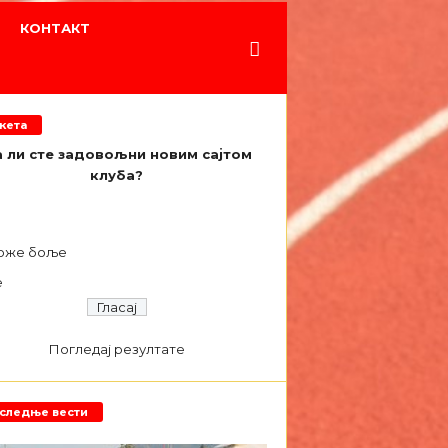
КОНТАКТ
кета
 ли сте задовољни новим сајтом
клуба?
а
оже боље
е
Погледај резултате
следње вести