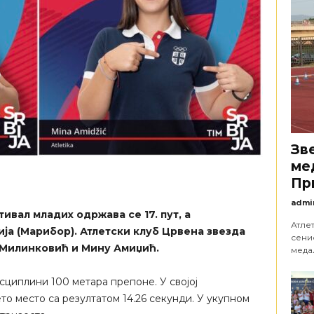
Зв
ме
Пр
admi
вал младих одржава се 17. пут, а
Атле
а (Марибор). Атлетски клуб Црвена звезда
сени
 Милинковић и Мину Амиџић.
медаљ
сциплини 100 метара препоне. У својој
то место са резултатом 14.26 секунди. У укупном