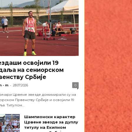
ездаши освојили 19
даља на сениорском
венству Србије
-
n - m
28.07.2026
0
тичари Црвене звезде доминирали су на
орском Првенству Србије и освојили 19
а. Титулом...
Шампионски карактер
Црвене звезде за дуплу
титулу на Екипном