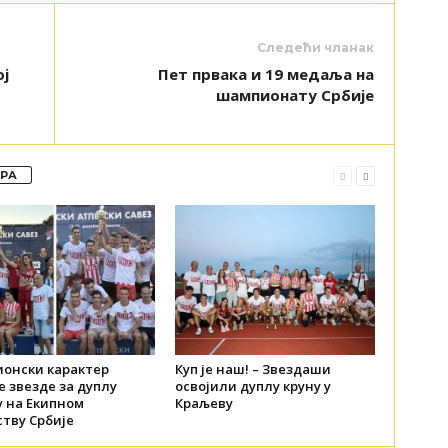
Следећи чланак
ј
Пет првака и 19 медаља на
шампионату Србије
ОРА
онски карактер
Куп је наш! – Звездаши
 звезде за дуплу
освојили дуплу круну у
у на Екипном
Краљеву
тву Србије