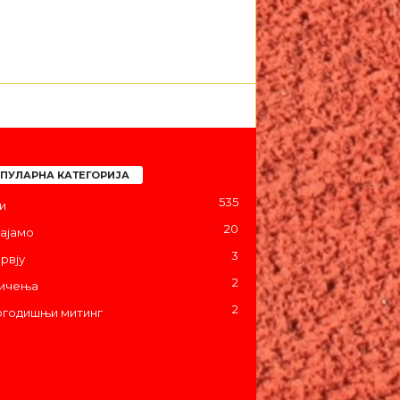
ПУЛАРНА КАТЕГОРИЈА
535
и
20
ајамо
3
рвју
2
ичења
2
годишњи митинг