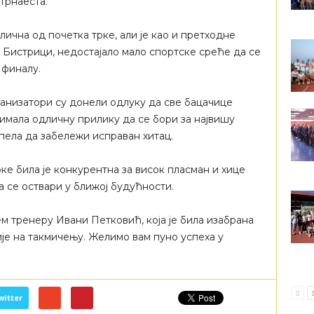
трнаеста.
ична од почетка трке, али је као и претходне
 Бистрици, недостајало мало спортске среће да се
 финалу.
анизатори су донели одлуку да све бацачице
 имала одличну прилику да се бори за највишу
спела да забележи исправан хитац.
е била је конкурентна за висок пласман и хице
а се оствари у ближој будућности.
м тренеру Ивани Петковић, која је била изабрана
је на такмичењу. Желимо вам пуно успеха у
witter