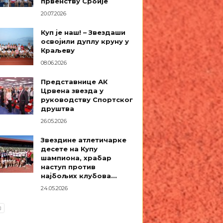
првенству Србије
20.07.2026
Куп је наш! – Звездаши
освојили дуплу круну у
Краљеву
08.06.2026
Представнице АК
Црвена звезда у
руководству Спортског
друштва
26.05.2026
Звездине атлетичарке
десете на Купу
шампиона, храбар
наступ против
најбољих клубова...
24.05.2026