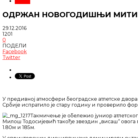
Вести
ОДРЖАН НОВОГОДИШЊИ МИТИН
29.12.2016
1201
0
ПОДЕЛИ
Facebook
Twitter
У предивној атмосфери београдске атлетске двора
Србије испратило је стару годину и проверило фор
Такмичење је обележио јуниор атлетског
Милош Тодосијевић такође звездин „висаш“ овога 
1.80м и 185м.