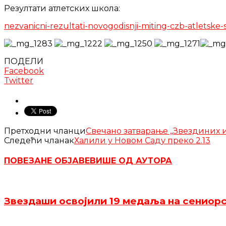
Резултати атлетских школа:
nezvanicni-rezultati-novogodisnji-miting-czb-atletske-
ПОДЕЛИ
Facebook
Twitter
Претходни чланци
Свечано затварање „Звездиних 
Следећи чланак
Халили у Новом Саду преко 2.13
ПОВЕЗАНЕ ОБЈАВЕ
ВИШЕ ОД АУТОРА
Звездаши освојили 19 медаља на сениор