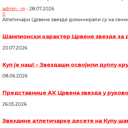
admin - m
-
28.07.2026
0
Атлетичари Црвене звезде доминирали су на сениор
Шампионски карактер Црвене звезде за д
20.07.2026
Куп је наш! – Звездаши освојили дуплу кр
08.06.2026
Представнице АК Црвена звезда у руков
26.05.2026
Звездине атлетичарке десете на Купу шам