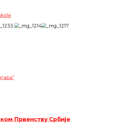
skole
игара“
ском Првенству Србије