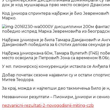
У спринтерским дисциплинама доминирали су такм
док је код мушкараца прво место освојио Драксимо
Код јуниора спринтера најбржи је био Јевремовић М
Марко.
У дисциплини 200м фантасти
победио испред Марка Јевремовића из београдско
Најбрже јуниорке је била Тамара Дамјановић и Анг
Дамјановић победила за 6 стотих делова секунде р
Најбржа јуниоркана 60м, Тамара Вулетић (П45) побе
место освојила је Петровић Јона са временом 8.06с.
У мл. пионирској конкуренцији истакла се Анђела Ра
Добар почетак сезоне најавили су и остали спорт
Митев Теодора.
За крај, можда и најлепши део такмичења било је н
Незванични резултати – Пионири, јуниори и сенио
nezvanicni-rezultati-2-novogodisnji-miting-czb