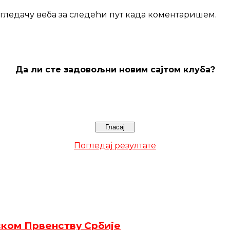
регледачу веба за следећи пут када коментаришем.
Да ли сте задовољни новим сајтом клуба?
Погледај резултате
ском Првенству Србије