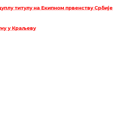
уплу титулу на Екипном првенству Србије
уну у Краљеву