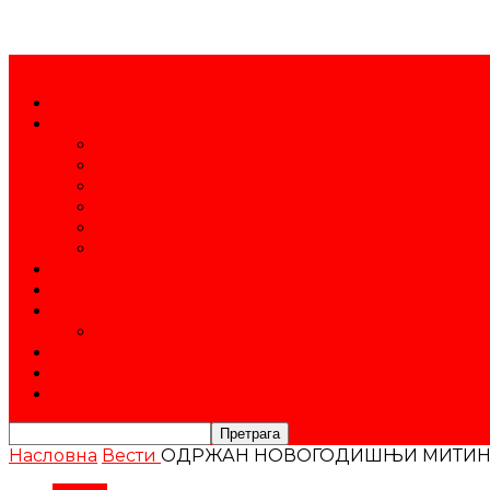
Насловна
О клубу
Атл. школа
Документа
Тренери
Спортисти
Пријатељи и спонзори
Управа
Продавница
Календар
Такмичења
Новогодишњи митинг
Историја
Контакт
Постани члан
Насловна
Вести
ОДРЖАН НОВОГОДИШЊИ МИТИНГ