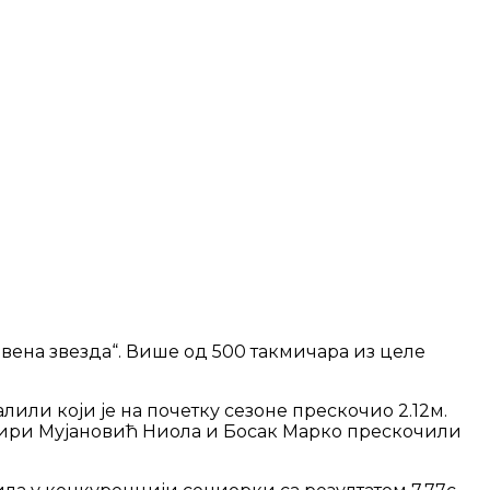
вена звезда“. Више од 500 такмичара из целе
или који је на почетку сезоне прескочио 2.12м.
онири Мујановић Ниола и Босак Марко прескочили