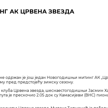
Г АК ЦРВЕНА ЗВЕЗДА
не одржан је још један Новогодишњи митинг АК „Цр
му пред предстојећу зимску сезону.
 клуба Црвена звезда, шеснаестогодишњи Јасмин Хал
пута је прескочио 2.05 док су Камасијеви (ВНС) пи