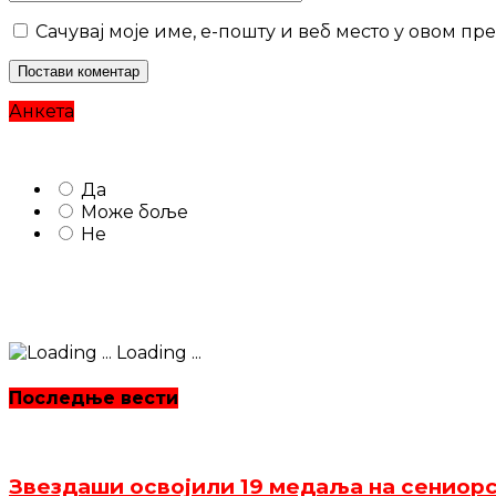
Сачувај моје име, е-пошту и веб место у овом п
Анкета
Да
Може боље
Не
Loading ...
Последње вести
Звездаши освојили 19 медаља на сениор