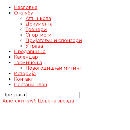
Насловна
О клубу
Атл. школа
Документа
Тренери
Спортисти
Пријатељи и спонзори
Управа
Продавница
Календар
Такмичења
Новогодишњи митинг
Историја
Контакт
Постани члан
Претрага
Атлетски клуб Црвена звезда