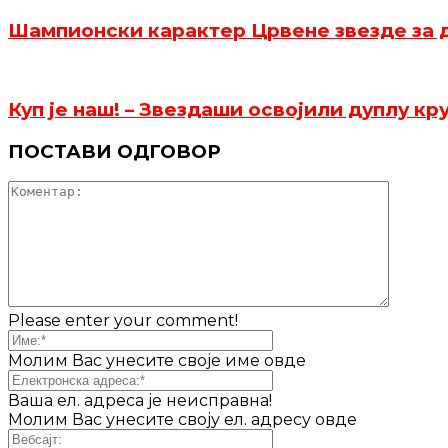
Шампионски карактер Црвене звезде за д
Куп је наш! – Звездаши освојили дуплу кр
ПОСТАВИ ОДГОВОР
Please enter your comment!
Молим Вас унесите своје име овде
Ваша ел. адреса је неисправна!
Молим Вас унесите своју ел. адресу овде