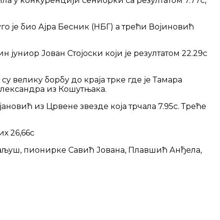
 у конкуренцији сениорки са резултатом 7.77с,
го је био Ајра Бесник (НБГ) а трећи Војиновић
јуниор Јован Стојоски који је резултатом 22.29с
у велику борбу до краја трке где је Тамара
 Александра из Кошутњака.
ановић из Црвене звезде која трчала 7.95с. Треће
их 26,66с
Каљуш, пионирке Савић Јована, Плавшић Анђела,