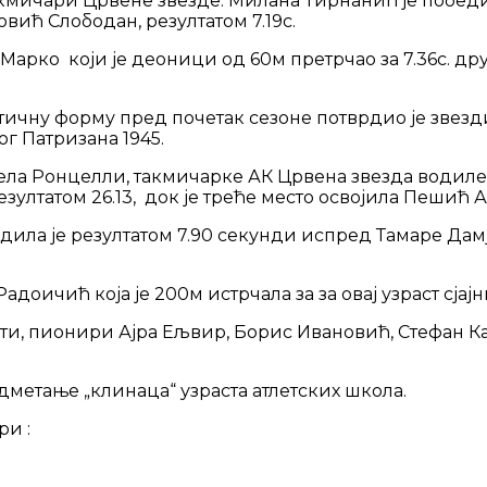
ичари Црвене звезде. Милана Тирнанић је победила
вић Слободан, резултатом 7.19с.
арко који је деоници од 60м претрчао за 7.36с. дру
чну форму пред почетак сезоне потврдио је звездин 
г Патризана 1945.
ела Ронцелли, такмичарке АК Црвена звезда водиле с
езултатом 26.13, док је треће место освојила Пешић
дила је резултатом 7.90 секунди испред Тамаре Дамј
доичић која је 200м истрчала за за овај узраст сјајн
исти, пионири Ајра Ељвир, Борис Ивановић, Стефан 
дметање „клинаца“ узраста атлетских школа.
ри :