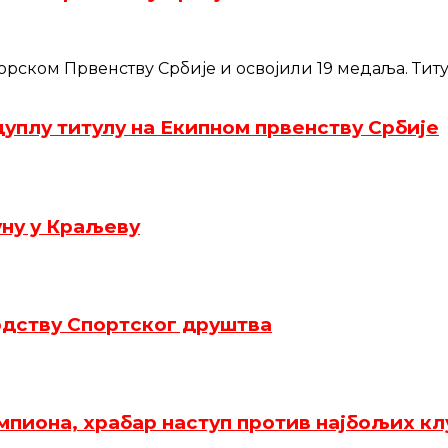
ском Првенству Србије и освојили 19 медаља. Титул
уплу титулу на Екипном првенству Србије
уну у Краљеву
одству Спортског друштва
пиона, храбар наступ против најбољих клу