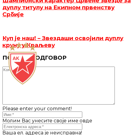
Шампионски карактер Црвене звезде за
дуплу титулу на Екипном првенству
Србије
Куп је наш! – Звездаши освојили дуплу
круну у Краљеву
ПОСТАВИ ОДГОВОР
Please enter your comment!
Молим Вас унесите своје име овде
Ваша ел. адреса је неисправна!