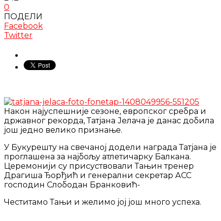
0
ПОДЕЛИ
Facebook
Twitter
Након најуспешније сезоне, европског сребра и
државног рекорда, Татјана Јелача је данас добила
још једно велико признање.
У Букурешту на свечаној додели награда Татјана је
проглашена за најбољу атлетичарку Балкана.
Церемонији су присуствовали Тањин тренер
Драгиша Ђорђић и генерални секретар АСС
господин Слободан Бранковић-
Честитамо Тањи и желимо јој још много успеха.