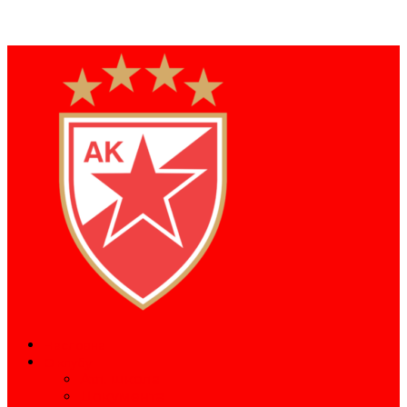
Насловна
О клубу
Атл. школа
Документа