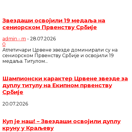
Звездаши освојили 19 медаља на
сениорском Првенству Србије
admin - m
-
28.07.2026
0
Атлетичари Црвене звезде доминирали су на
сениорском Првенству Србије и освојили 19
медаља. Титулом...
Шампионски карактер Црвене звезде за
дуплу титулу на Екипном првенству
Србије
20.07.2026
Куп је наш! – Звездаши освојили дуплу
круну у Краљеву