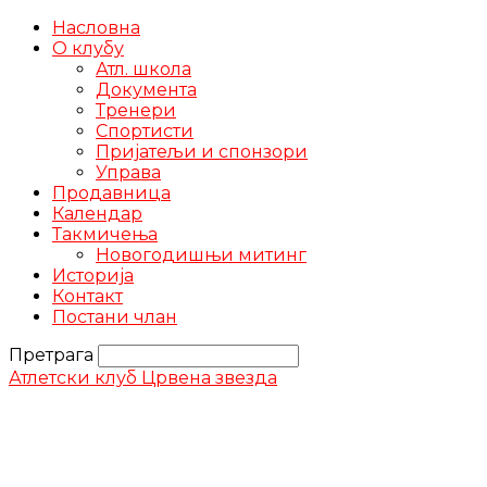
Насловна
О клубу
Атл. школа
Документа
Тренери
Спортисти
Пријатељи и спонзори
Управа
Продавница
Календар
Такмичења
Новогодишњи митинг
Историја
Контакт
Постани члан
Претрага
Атлетски клуб Црвена звезда