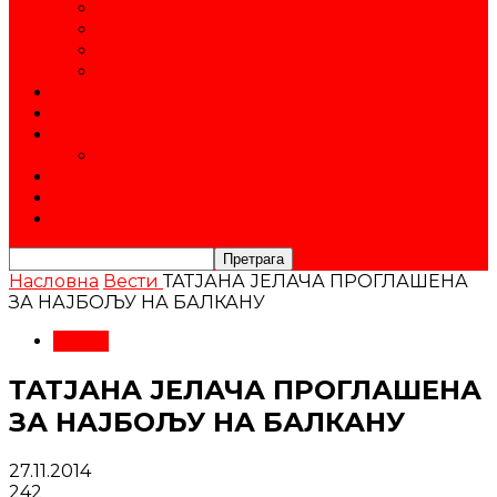
Тренери
Спортисти
Пријатељи и спонзори
Управа
Продавница
Календар
Такмичења
Новогодишњи митинг
Историја
Контакт
Постани члан
Насловна
Вести
ТАТЈАНА ЈЕЛАЧА ПРОГЛАШЕНА
ЗА НАЈБОЉУ НА БАЛКАНУ
Вести
ТАТЈАНА ЈЕЛАЧА ПРОГЛАШЕНА
ЗА НАЈБОЉУ НА БАЛКАНУ
27.11.2014
242