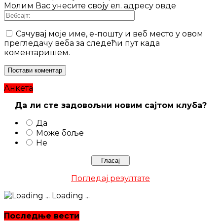
Молим Вас унесите своју ел. адресу овде
Сачувај моје име, е-пошту и веб место у овом
прегледачу веба за следећи пут када
коментаришем.
Анкета
Да ли сте задовољни новим сајтом клуба?
Да
Може боље
Не
Погледај резултате
Loading ...
Последње вести