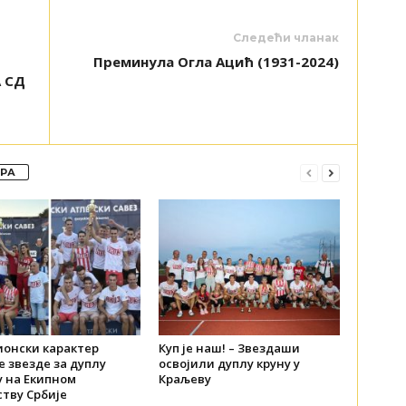
Следећи чланак
Преминула Огла Ацић (1931-2024)
 СД
ОРА
онски карактер
Куп је наш! – Звездаши
 звезде за дуплу
освојили дуплу круну у
у на Екипном
Краљеву
тву Србије