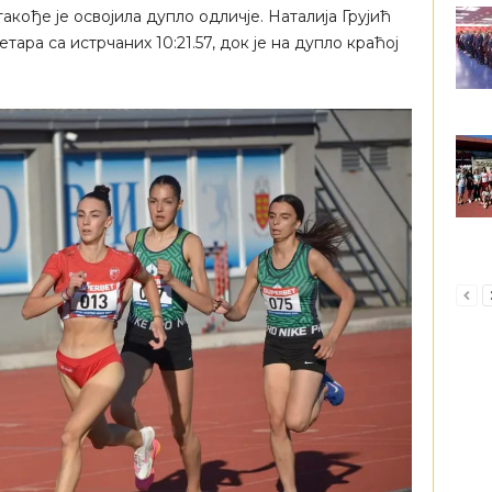
кође је освојила дупло одличје. Наталија Грујић
ара са истрчаних 10:21.57, док је на дупло краћој