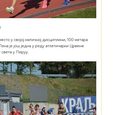
z
есто у својој матичној дисциплини, 100 метара
Лена је још једна у реду атлетичарки Црвене
 света у Перуу.