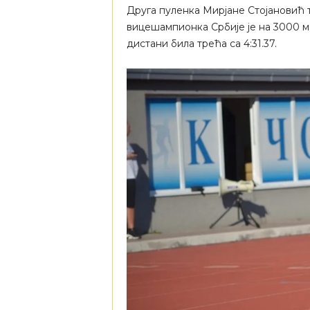
Друга пуленка Мирјане Стојановић та
вицешампионка Србије је на 3000 мет
дистани била трећа са 4:31.37.