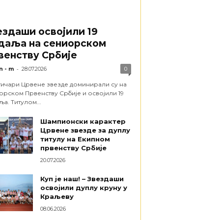
ездаши освојили 19
даља на сениорском
венству Србије
-
n - m
28.07.2026
0
тичари Црвене звезде доминирали су на
орском Првенству Србије и освојили 19
а. Титулом...
Шампионски карактер
Црвене звезде за дуплу
титулу на Екипном
првенству Србије
20.07.2026
Куп је наш! – Звездаши
освојили дуплу круну у
Краљеву
08.06.2026