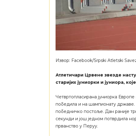
Извор: Facebook/Srpski Atletski Save
Атлетичари Црвене звезде насту
старијих јуниорки и јуниора, кој
Четвртопласирана јуниорка Европе 
победила и на шампионату државе. Р
победничко постоље. Дан раније три
секунди и још једном потврдила нор
прванство у Перуу.