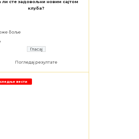
 ли сте задовољни новим сајтом
клуба?
а
оже боље
е
Погледај резултате
следње вести