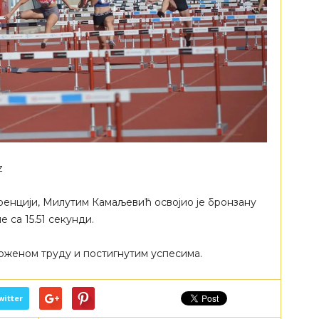
z
ренцији, Милутим Камаљевић освојио је бронзану
 са 15.51 секунди.
оженом труду и постигнутим успесима.
witter