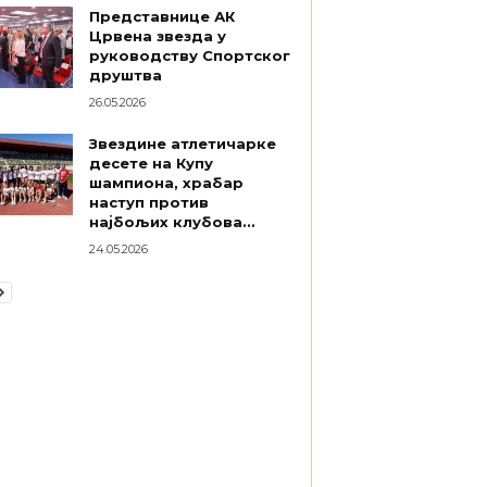
Представнице АК
Црвена звезда у
руководству Спортског
друштва
26.05.2026
Звездине атлетичарке
десете на Купу
шампиона, храбар
наступ против
најбољих клубова...
24.05.2026