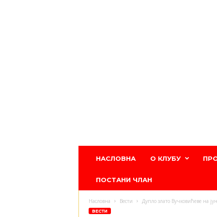
Атлетски
НАСЛОВНА
О КЛУБУ
ПР
клуб
Црвена
ПОСТАНИ ЧЛАН
звезда
Насловна
Вести
Дупло злато Вучковићеве на ју
ВЕСТИ