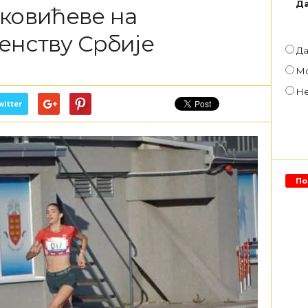
Да
чковићеве на
енству Србије
Д
М
Н
witter
По