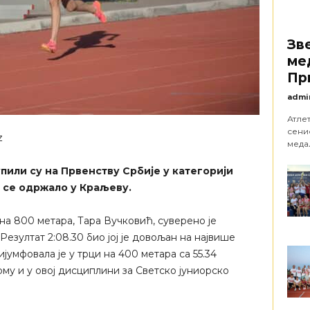
Зв
ме
Пр
admi
Атле
сени
z
медаљ
пили су на Првенству Србије у категорији
е се одржало у Краљеву.
на 800 метара, Тара Вучковић, суверено је
езултат 2:08.30 био јој је довољан на највише
јумфовала је у трци на 400 метара са 55.34
му и у овој дисциплини за Светско јуниорско