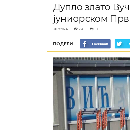
Дупло злато Ву
јуниорском Прв
31.07.2024
226
0
ПОДЕЛИ
Facebook
T