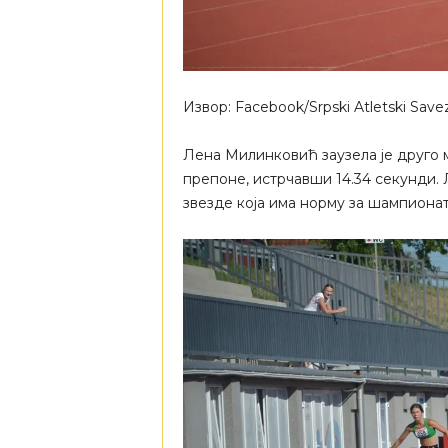
Извор: Facebook/Srpski Atletski Save
Лена Милинковић заузела је друго м
препоне, истрчавши 14.34 секунди. 
звезде која има норму за шампионат