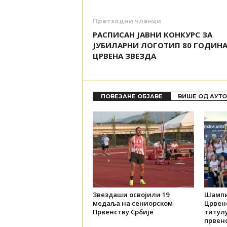
Претходни чланци
РАСПИСАН ЈАВНИ КОНКУРС ЗА
ЈУБИЛАРНИ ЛОГОТИП 80 ГОДИНА
ЦРВЕНА ЗВЕЗДА
ПОВЕЗАНЕ ОБЈАВЕ
ВИШЕ ОД АУТ
Звездаши освојили 19
Шампи
медаља на сениорском
Црвене
Првенству Србије
титул
првенс