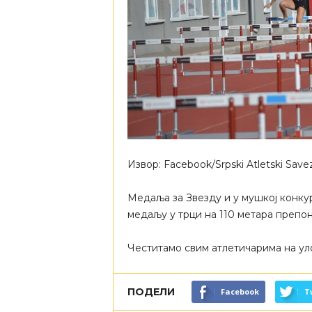
Извор: Facebook/Srpski Atletski Save
Медаља за Звезду и у мушкој конку
медаљу у трци на 110 метара препоне
Честитамо свим атлетичарима на ул
ПОДЕЛИ
Facebook
T