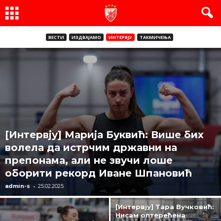
ВЕСТИ
ИЗДВАЈАМО
ИНТЕРВЈУ
ТАКМИЧЕЊА
[Интервју] Марија Буквић: Више бих
волела да истрчим државни на
препонама, али не звучи лоше
оборити рекорд Иване Шпановић
-
admin-s
25.02.2025
[Интервју] Тара Вучковић:
Нисам оптерећена