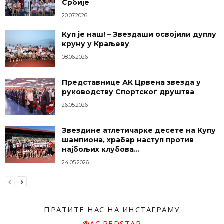
Србије
20.07.2026
Куп је наш! – Звездаши освојили дуплу
круну у Краљеву
08.06.2026
Представнице АК Црвена звезда у
руководству Спортског друштва
26.05.2026
Звездине атлетичарке десете на Купу
шампиона, храбар наступ против
најбољих клубова...
24.05.2026
ПРАТИТЕ НАС НА ИНСТАГРАМУ
@AC.REDSTAR