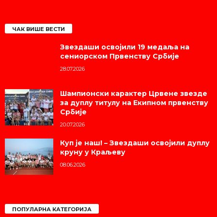
ЧАК ВИШЕ ВЕСТИ
Звездаши освојили 19 медаља на
сениорском Првенству Србије
28.07.2026
Шампионски карактер Црвене звезде
за дуплу титулу на Екипном првенству
Србије
20.07.2026
Куп је наш! – Звездаши освојили дуплу
круну у Краљеву
08.06.2026
ПОПУЛАРНА КАТЕГОРИЈА