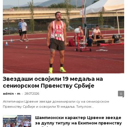
Звездаши освојили 19 медаља на
сениорском Првенству Србије
-
admin - m
28.07.2026
0
Атлетичари Црвене звезде доминирали су на сениорском
Првенству Србије и освојили 19 медаља. Титулом...
Шампионски карактер Црвене звезде
за дуплу титулу на Екипном првенству