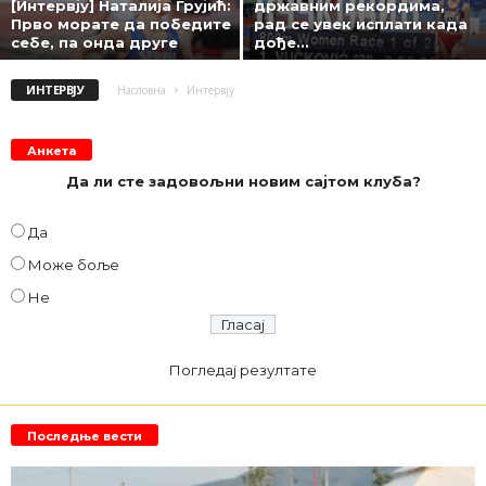
[Интервју] Наталија Грујић:
државним рекордима,
Прво морате да победите
рад се увек исплати када
себе, па онда друге
дође...
ИНТЕРВЈУ
Насловна
Интервју
Анкета
Да ли сте задовољни новим сајтом клуба?
Да
Може боље
Не
Погледај резултате
Последње вести