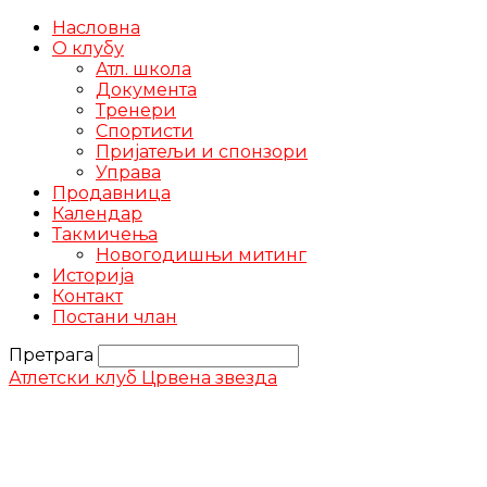
Насловна
О клубу
Атл. школа
Документа
Тренери
Спортисти
Пријатељи и спонзори
Управа
Продавница
Календар
Такмичења
Новогодишњи митинг
Историја
Контакт
Постани члан
Претрага
Атлетски клуб Црвена звезда