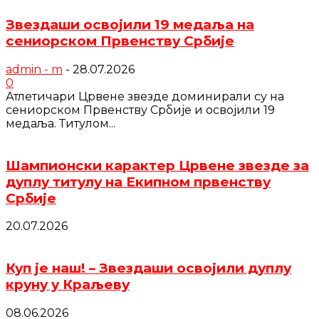
Звездаши освојили 19 медаља на
сениорском Првенству Србије
admin - m
-
28.07.2026
0
Атлетичари Црвене звезде доминирали су на
сениорском Првенству Србије и освојили 19
медаља. Титулом...
Шампионски карактер Црвене звезде за
дуплу титулу на Екипном првенству
Србије
20.07.2026
Куп је наш! – Звездаши освојили дуплу
круну у Краљеву
08.06.2026