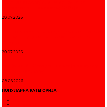
Звездаши освојили 19 медаља на
сениорском Првенству Србије
28.07.2026
Шампионски карактер Црвене звезде за
дуплу титулу на Екипном првенству
Србије
20.07.2026
Куп је наш! – Звездаши освојили дуплу
круну у Краљеву
08.06.2026
ПОПУЛАРНА КАТЕГОРИЈА
Вести
535
Издвајамо
20