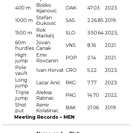
Boško
400 m
OAK
47.03
2023.
Kijanović
Stefan
1000 m
SAS
2:26.85
2019.
Đuković
Rok
1500 m
SLO
3:50.64
2023,
Markelj
60m
Jovan
VNS
8.16
2021.
hurdles
Čanak
High
Emir
POP
2.14
2021.
jump
Rovčanin
Pole
Ivan Horvat
CRO
5.22
2023.
vault
Long
Lazar Anić
RKG
7.77
2023.
jump
Triple
Aleksa
PKG
14.70
2022.
jump
Ratinac
Shot
Asmir
BAK
21.06
2019.
put
Kolašinac
Meeting Records – MEN