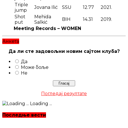
Triple
Jovana Ilić
SSU
12.77
2021.
jump
Shot
Mehida
BIH
14.31
2019.
put
Salkić
Meeting Records – WOMEN
Анкета
Да ли сте задовољни новим сајтом клуба?
Да
Може боље
Не
Погледај резултате
Loading ...
Последње вести