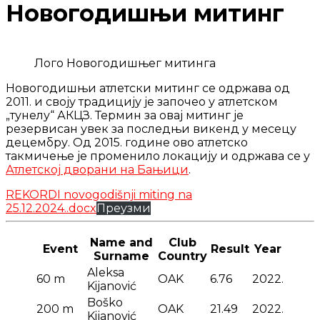
Новогодишњи митинг
Лого Новогодишњег митинга
Новогодишњи атлетски митинг се одржава од
2011. и своју традицију је започео у атлетском
„тунелу“ АКЦЗ. Термин за овај митинг је
резервисан увек за последњи викенд у месецу
децембру. Од 2015. године ово атлетско
такмичење је променило локацију и одржава се у
Атлетској дворани на Бањици
.
REKORDI novogodišnji miting na
25.12.2024..docx
Преузми
Name and
Club
Event
Result
Year
Surname
Country
Aleksa
60 m
OAK
6.76
2022.
Kijanović
Boško
200 m
OAK
21.49
2022.
Kijanović