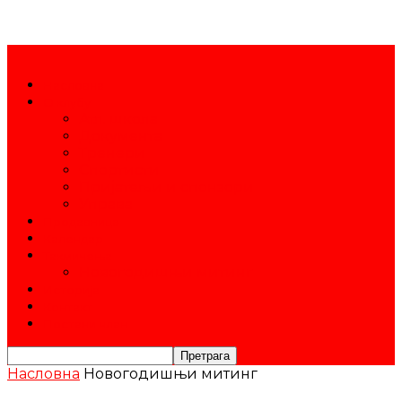
Насловна
О клубу
Атл. школа
Документа
Тренери
Спортисти
Пријатељи и спонзори
Управа
Продавница
Календар
Такмичења
Новогодишњи митинг
Историја
Контакт
Постани члан
Насловна
Новогодишњи митинг