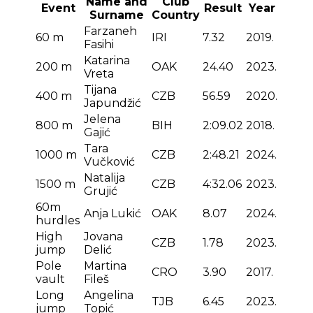
Name and
Club
Event
Result
Year
Surname
Country
Farzaneh
60 m
IRI
7.32
2019.
Fasihi
Katarina
200 m
OAK
24.40
2023.
Vreta
Tijana
400 m
CZB
56.59
2020.
Japundžić
Jelena
800 m
BIH
2:09.02
2018.
Gajić
Tara
1000 m
CZB
2:48.21
2024.
Vučković
Natalija
1500 m
CZB
4:32.06
2023.
Grujić
60m
Anja Lukić
OAK
8.07
2024.
hurdles
High
Jovana
CZB
1.78
2023.
jump
Delić
Pole
Martina
CRO
3.90
2017.
vault
Fileš
Long
Angelina
TJB
6.45
2023.
jump
Topić