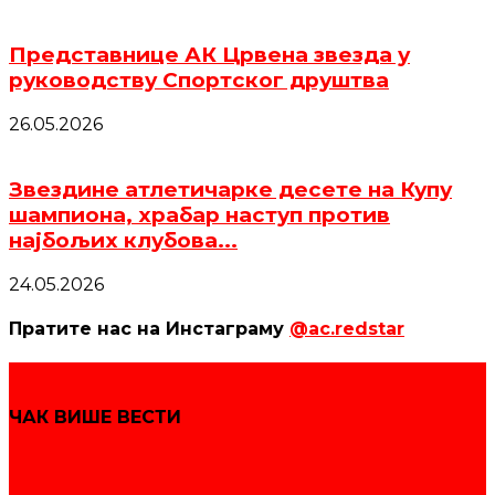
Представнице АК Црвена звезда у
руководству Спортског друштва
26.05.2026
Звездине атлетичарке десете на Купу
шампиона, храбар наступ против
најбољих клубова...
24.05.2026
Пратите нас на Инстаграму
@ac.redstar
ЧАК ВИШЕ ВЕСТИ