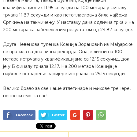
Невена Ранића, Тамара Вулетић, која је након
квалификационих 11.95 секунди на 100 метара у финалу
трчала 11.87 секунди и као петопласирана била најбржа
Српкиња на такмичењу. У наставку дана одлична трка и на
200 метара са забележеним резултатом од 24.87 секунде.
Друга Невенова пуленка Ксенија Зорановић из Мађарске
се вратила са два лична рекорда. Она је лични на 100
метара истрчала у квалификацијама са 12.15 секунид, док
је у Б финалу трчала 12.17. На 200 метара Ксенија је
најбоље остварење каријере истрчала за 25.15 секунди.
Велико браво за све наше атлетичаре и њихове тренере,
поносни смо на вас!
Facebook
Twitter