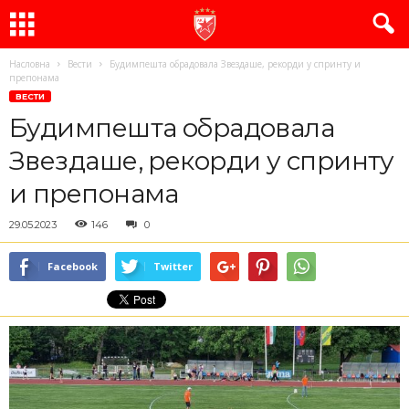
Насловна
Вести
Будимпешта обрадовала Звездаше, рекорди у спринту и
препонама
ВЕСТИ
Будимпешта обрадовала
Звездаше, рекорди у спринту
и препонама
29.05.2023
146
0
Facebook
Twitter