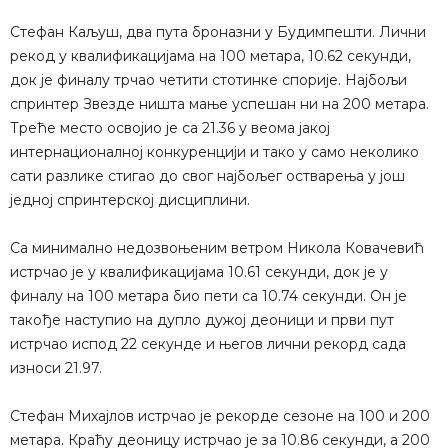
Стефан Каљуш, два пута броназни у Будимпешти. Лични
рекод у квалификацијама на 100 метара, 10.62 секунди,
док је финалу трчао четити стотинке спорије. Најбољи
спринтер Звезде ништа мање успешан ни на 200 метара.
Треће место освојио је са 21.36 у веома јакој
интернационалној конкуренцији и тако у само неколико
сати разлике стигао до свог најбољег остварења у још
једној спринтерској дисциплини.
Са минимално недозвоњеним ветром Никола Ковачевић
истрчао је у квалификацијама 10.61 секунди, док је у
финалу на 100 метара био пети са 10.74 секунди. Он је
такође наступио на дупло дужој деоници и први пут
истрчао испод 22 секунде и његов лични рекорд сада
износи 21.97.
Стефан Михајлов истрчао је рекорде сезоне на 100 и 200
метара. Краћу деоницу истрчао је за 10.86 секунди, а 200