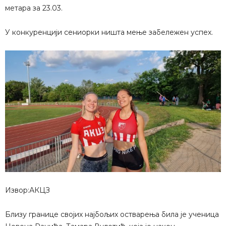
метара за 23.03.
У конкуренцији сениорки ништа мење забележен успех.
Извор:АКЦЗ
Близу границе својих најбољих остварења била је ученица