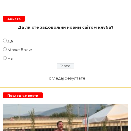
Анкета
Да ли сте задовољни новим сајтом клуба?
Да
Може боље
Не
Погледај резултате
Последње вести