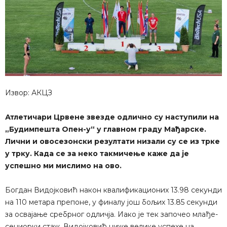
Извор: АКЦЗ
Атлетичари Црвене звезде одлично су наступили на
„Будимпешта Опен-у“ у главном граду Мађарске.
Лични и овосезонски резултати низали су се из трке
у трку. Када се за неко такмичење каже да је
успешно ми мислимо на ово.
Богдан Видојковић након квалификационих 13.98 секунди
на 110 метара препоне, у финалу још бољих 13.85 секунди
за освајање сребрног одличја. Иако је тек започео млађе-
сениорки стаж, Видојковић ниже велике успехе на