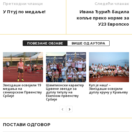
Претходни чланци
Следећи чланак
У Птуј по медаље!
Ивана Ђурић бацила
копље преко норме за
У23 Европско
ПОВЕЗАНЕ ОБЈАВЕ
ВИШЕ ОД АУТОРА
Звездаши освојили 19
Шампионски карактер
Куп је наш! –
медаља на
Црвене звезде за
Звездаши освојили
сениорском Првенству
дуплу титулу на
дуплу круну у Краљеву
Србије
Екипном првенству
Србије
ПОСТАВИ ОДГОВОР