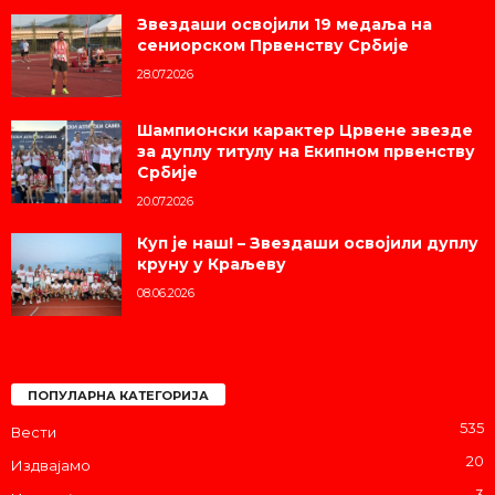
Звездаши освојили 19 медаља на
сениорском Првенству Србије
28.07.2026
Шампионски карактер Црвене звезде
за дуплу титулу на Екипном првенству
Србије
20.07.2026
Куп је наш! – Звездаши освојили дуплу
круну у Краљеву
08.06.2026
ПОПУЛАРНА КАТЕГОРИЈА
535
Вести
20
Издвајамо
3