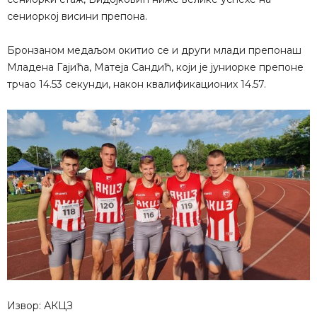
сениоркој висини препона.
Бронзаном медаљом окитио се и други млади препонаш
Младена Гајића, Матеја Сандић, који је јуниорке препоне
трчао 14.53 секунди, након квалификационих 14.57.
Извор: АКЦЗ