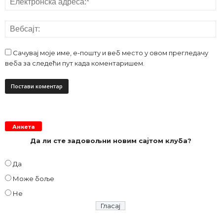
Сачувај моје име, е-пошту и веб место у овом прегледачу
веба за следећи пут када коментаришем.
Анкета
Да ли сте задовољни новим сајтом клуба?
Да
Може боље
Не