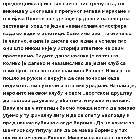
председника присетио сам се тих тренутака, тог
викенда у Београда и препуног запада Маракане и
навијача Црвене звезде који су дошли на север са
заставама. Уопште једна незамислива атмосфера
када се ради о атлетици. Само име овог такмичења
је екипно, екипа је дисала као један и успели смо
они што ником није у историји атлетике на овим
просторима. Видите данас колико је то тешко,
колико је далеко и незамисливо да један клуб са
ових простора постане шампион Европе. Нама је то
пошло за руком и верујте да сам поносан када
видим шта смо успели и шта смо урадили. На нама је,
нарочито на овом клубу и овом Спортском друштву
да настави да улаже у оба тима, и мушки и женски.
Верујем да у атлетици бисмо можда могли да поново
уђемо у ту финалну лигу и да се опет у Београду и
пред нашом публиком овде боримо.. Да не кажем за
шампионску титулу, али да се макар боримо у тих
првих осам екипа Европе. Мислим да када се верује