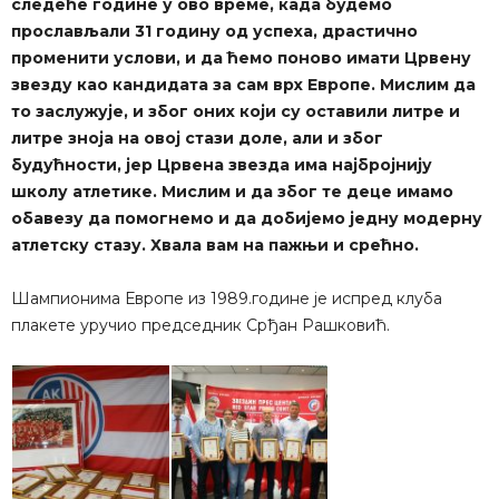
следеће године у ово време, када будемо
прослављали 31 годину од успеха, драстично
променити услови, и да ћемо поново имати Црвену
звезду као кандидата за сам врх Европе. Мислим да
то заслужује, и због оних који су оставили литре и
литре зноја на овој стази доле, али и због
будућности, јер Црвена звезда има најбројнију
школу атлетике. Мислим и да због те деце имамо
обавезу да помогнемо и да добијемо једну модерну
атлетску стазу. Хвала вам на пажњи и срећно.
Шампионима Европе из 1989.године је испред клуба
плакете уручио председник Срђан Рашковић.