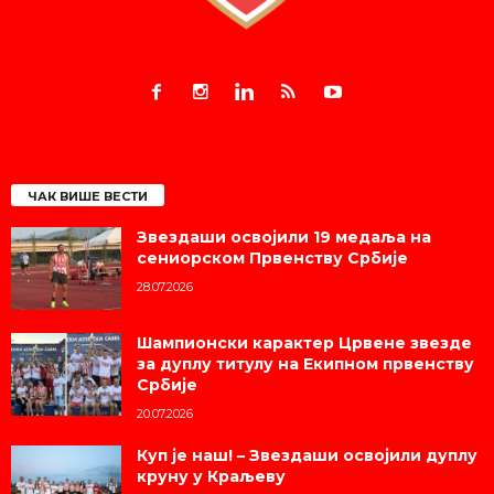
ЧАК ВИШЕ ВЕСТИ
Звездаши освојили 19 медаља на
сениорском Првенству Србије
28.07.2026
Шампионски карактер Црвене звезде
за дуплу титулу на Екипном првенству
Србије
20.07.2026
Куп је наш! – Звездаши освојили дуплу
круну у Краљеву