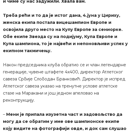
и чиме су нас задужили. Хвала вам.
Треба рећи и то да је истог дана, 4.јуна у Цириху,
женска екипа постала вицешампион Европе и
освојила друго место на Купу Европе за сениорке.
Обе екипе Звезда су на подијуму, Купа Европе и
Купа шампиона, то је највећи и непоновљиви успех у
екипном такмичењу.
Након председника клуба обратио се и члан легендарне
генерације, чувене штафете 4х400, директор Атлетског
савеза Србије Слободан Бранковић. Директор је испред
Атлетског савеза указао на тренутне услове атлетске
стазе на Маракани и још једном апеловао на
реконтрукцију.
–
Мени је припала изузетна част и задовољство да
могу да се обратим у име ове шампионске екипе
коју видите на фотографији овде, и док сам слушао