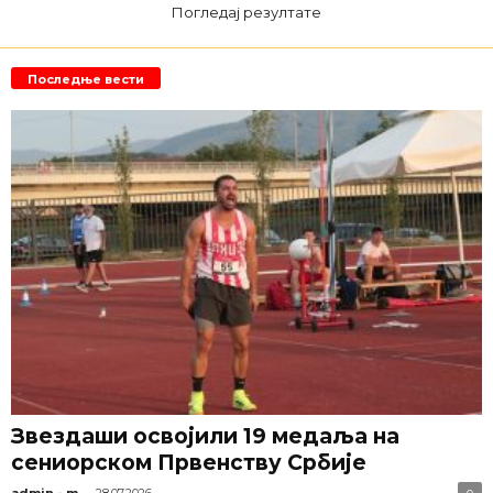
Погледај резултате
Последње вести
Звездаши освојили 19 медаља на
сениорском Првенству Србије
-
admin - m
28.07.2026