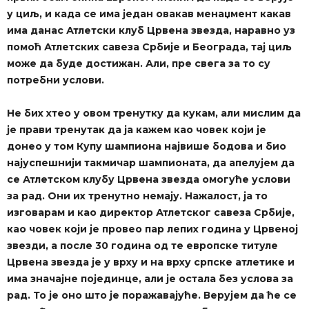
у циљ, и када се има један овакав менаџмент какав
има данас Атлетски клуб Црвена звезда, наравно уз
помоћ Атлетских савеза Србије и Београда, тај циљ
може да буде достижан. Али, пре свега за то су
потребни услови.
Не бих хтео у овом тренутку да кукам, али мислим да
је прави тренутак да ја кажем као човек који је
донео у том Купу шампиона највише бодова и био
најуспешнији такмичар шампионата, да апелујем да
се Атлетском клубу Црвена звезда омогуће услови
за рад. Они их тренутно немају. Нажалост, ја то
изговарам и као директор Атлетског савеза Србије,
као човек који је провео пар лепих година у Црвеној
звезди, а после 30 година од те европске титуле
Црвена звезда је у врху и на врху српске атлетике и
има значајне појединце, али је остала без услова за
рад. То је оно што је поражавајуће. Верујем да ће се