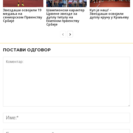
Звездаши освојили 19
Шампионски карактер
Куп је наш! –
медаља на
Црвене звезде за
Звездаши освојили
сениорском Првенству
дуплу титулу на
дуплу круну у Краљеву
Србије
Екипном првенству
Србије
ПОСТАВИ ОДГОВОР