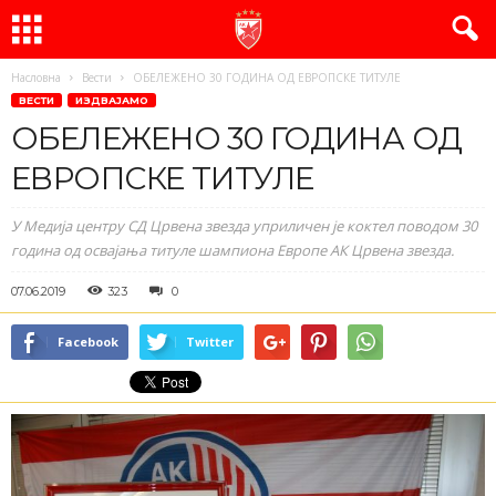
Насловна
Вести
ОБЕЛЕЖЕНО 30 ГОДИНА ОД ЕВРОПСКЕ ТИТУЛЕ
ВЕСТИ
ИЗДВАЈАМО
ОБЕЛЕЖЕНО 30 ГОДИНА ОД
ЕВРОПСКЕ ТИТУЛЕ
У Медија центру СД Црвена звезда уприличен је коктел поводом 30
година од освајања титуле шампиона Европе АК Црвена звезда.
07.06.2019
323
0
Facebook
Twitter