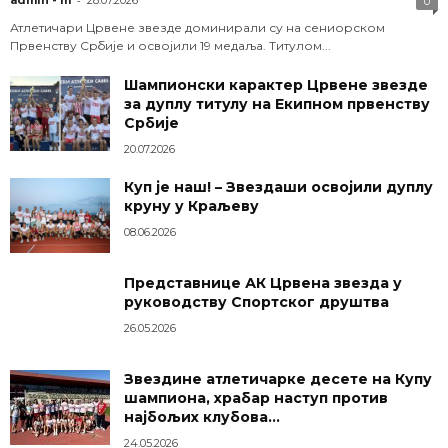
0
Атлетичари Црвене звезде доминирали су на сениорском
Првенству Србије и освојили 19 медаља. Титулом...
Шампионски карактер Црвене звезде
за дуплу титулу на Екипном првенству
Србије
20.07.2026
Куп је наш! – Звездаши освојили дуплу
круну у Краљеву
08.06.2026
Представнице АК Црвена звезда у
руководству Спортског друштва
26.05.2026
Звездине атлетичарке десете на Купу
шампиона, храбар наступ против
најбољих клубова...
24.05.2026