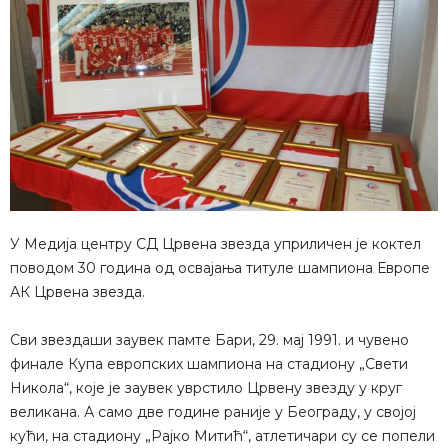
У Медија центру СД Црвена звезда уприличен је коктел
поводом 30 година од освајања титуле шампиона Европе
АК Црвена звезда.
Сви звездаши заувек памте Бари, 29. мај 1991. и чувено
финале Купа европских шампиона на стадиону „Свети
Никола“, које је заувек уврстило Црвену звезду у круг
великана. А само две године раније у Београду, у својој
кући, на стадиону „Рајко Митић“, атлетичари су се попели