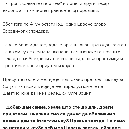
на трон „краљице спортова“ и донели други пехар
европског шампиона црвено-белој породици.
Због тога ће 4. јун остати још једно црвено слово
Звездиног календара.
Тако је било и данас, када је организован пригодан коктел
на којем су се окупили чланови шампионске генерације,
некадашњи Звездини атлетичари, садашњи првотимци и
првотимке, као и пријатељи клуба.
Присутне госте и медије је поздравио председник клуба
Срђан Рашковић, који је евоцирао успомене на
шампионске дане из белешки Олге Јоцић.
–
Добар дан свима, хвала што сте дошли, драги
пријатељи. Окупили смо се данас да обележимо
велики дан за Атлетски клуб Црвена звезда. Не само
за историју клуба већ и за Црвену звезду, обзиром