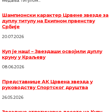
медаља. Титулом...
Шампионски карактер Црвене звезде за
дуплу титулу на Екипном првенству
Србије
20.07.2026
Куп је наш! – Звездаши освојили дуплу
круну у Краљеву
08.06.2026
Представнице АК Црвена звезда у
руководству Спортског друштва
26.05.2026
Звездине атлетичарке десете на Купу