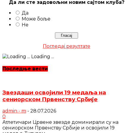
Да ли сте задовољни новим сајтом клуба?
Да
Може боље
Не
Погледај резултате
Loading ...
Последње вести
Звездаши освојили 19 медаља на
сениорском Првенству Србије
admin - m
-
28.07.2026
0
Атлетичари Црвене звезде доминирали су на
сениорском Првенству Србије и освојили 19