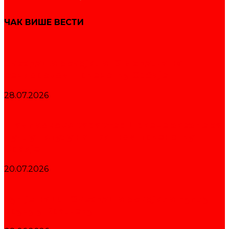
ЧАК ВИШЕ ВЕСТИ
Звездаши освојили 19 медаља на
сениорском Првенству Србије
28.07.2026
Шампионски карактер Црвене звезде за
дуплу титулу на Екипном првенству
Србије
20.07.2026
Куп је наш! – Звездаши освојили дуплу
круну у Краљеву