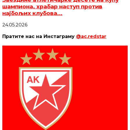
шампиона, храбар наступ против
најбољих клубова...
24.05.2026
Пратите нас на Инстаграму
@ac.redstar