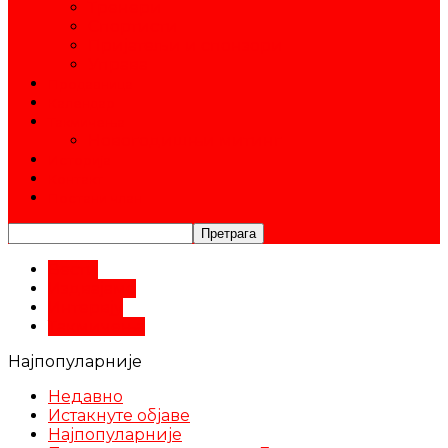
Тренери
Спортисти
Пријатељи и спонзори
Управа
Продавница
Календар
Такмичења
Новогодишњи митинг
Историја
Контакт
Постани члан
Вести
Издвајамо
Интервју
Такмичења
Најпопуларније
Недавно
Истакнуте објаве
Најпопуларније