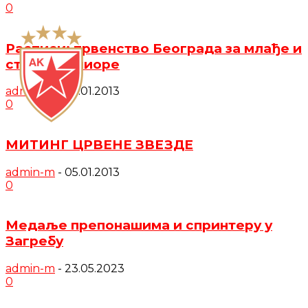
0
Расписи: првенство Београда за млађе и
старије јуниоре
admin-m
-
22.01.2013
0
МИТИНГ ЦРВЕНЕ ЗВЕЗДЕ
admin-m
-
05.01.2013
0
Медаље препонашима и спринтеру у
Загребу
admin-m
-
23.05.2023
0