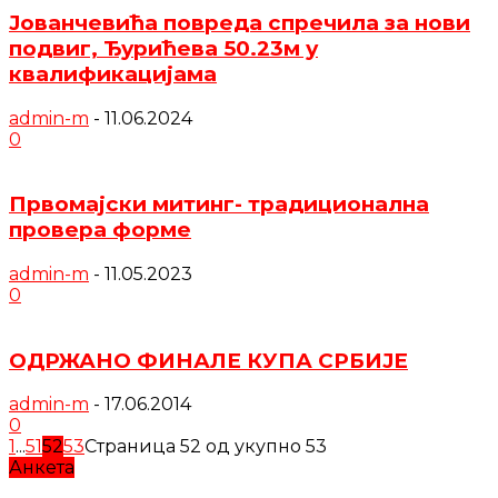
Јованчевића повреда спречила за нови
подвиг, Ђурићева 50.23м у
квалификацијама
admin-m
-
11.06.2024
0
Првомајски митинг- традиционална
провера форме
admin-m
-
11.05.2023
0
ОДРЖАНО ФИНАЛЕ КУПА СРБИЈЕ
admin-m
-
17.06.2014
0
1
...
51
52
53
Страница 52 од укупно 53
Анкета