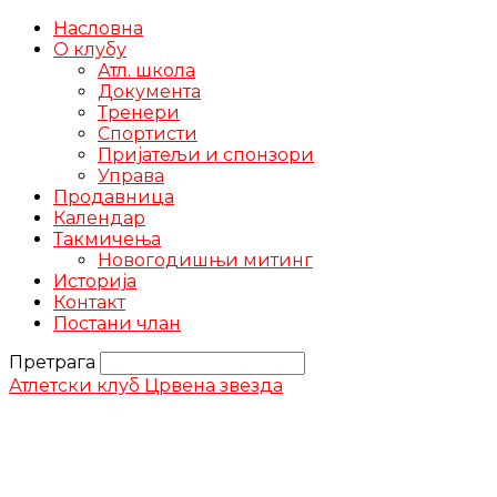
Насловна
О клубу
Атл. школа
Документа
Тренери
Спортисти
Пријатељи и спонзори
Управа
Продавница
Календар
Такмичења
Новогодишњи митинг
Историја
Контакт
Постани члан
Претрага
Атлетски клуб Црвена звезда