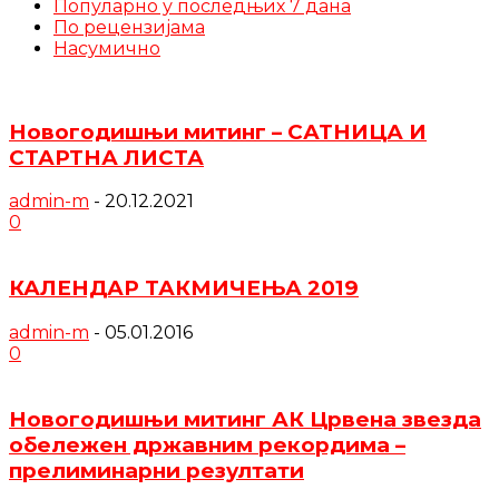
Популарно у последњих 7 дана
По рецензијама
Насумично
Новогодишњи митинг – САТНИЦА И
СТАРТНА ЛИСТА
admin-m
-
20.12.2021
0
КАЛЕНДАР ТАКМИЧЕЊА 2019
admin-m
-
05.01.2016
0
Новогодишњи митинг АК Црвена звезда
обележен државним рекордима –
прелиминарни резултати