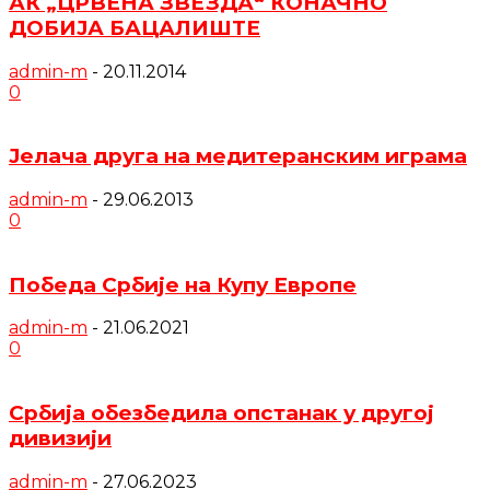
АК „ЦРВЕНА ЗВЕЗДА“ КОНАЧНО
ДОБИЈА БАЦАЛИШТЕ
admin-m
-
20.11.2014
0
Јелача друга на медитеранским играма
admin-m
-
29.06.2013
0
Победа Србије на Купу Европе
admin-m
-
21.06.2021
0
Србија обезбедила опстанак у другој
дивизији
admin-m
-
27.06.2023