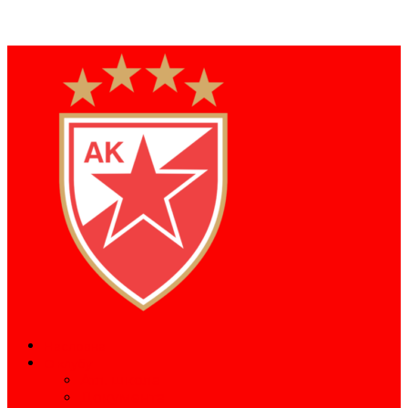
Насловна
О клубу
Атл. школа
Документа