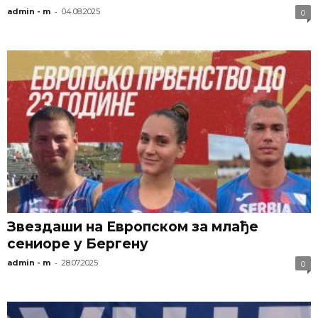
-
admin - m
04.08.2025
0
Звездаши на Европском за млађе
сениоре у Бергену
-
admin - m
28.07.2025
0