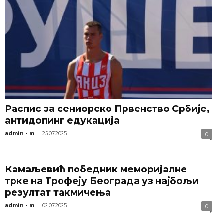
Распис за сениорско Првенство Србије,
антидопинг едукација
-
admin - m
25.07.2025
0
Камаљевић победник меморијалне
трке на Трофеју Београда уз најбољи
резултат такмичења
-
admin - m
02.07.2025
0