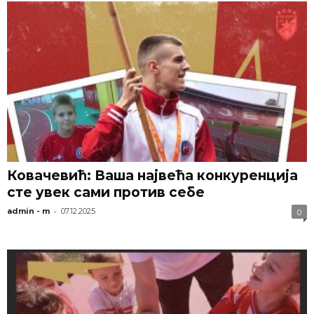
Ковачевић: Ваша највећа конкуренција
сте увек сами⁠ против себе
-
admin - m
07.12.2025
0