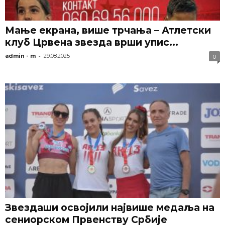
Мање екрана, више трчања – Атлетски
клуб Црвена звезда врши упис...
-
admin - m
29.08.2025
0
Звездаши освојили највише медаља на
сениорском Првенству Србије