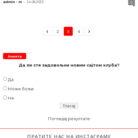
-
admin - m
24.06.2025
0
2
3
4
Анкета
Да ли сте задовољни новим сајтом клуба?
Да
Може боље
Не
Погледај резултате
ПРАТИТЕ НАС НА ИНСТАГРАМУ