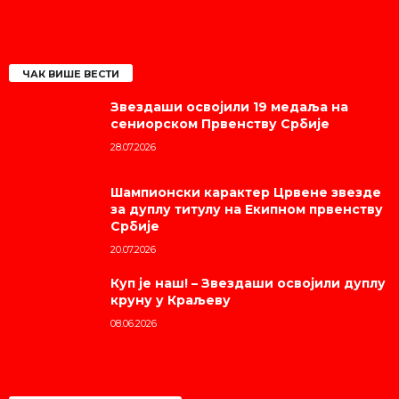
ЧАК ВИШЕ ВЕСТИ
Звездаши освојили 19 медаља на
сениорском Првенству Србије
28.07.2026
Шампионски карактер Црвене звезде
за дуплу титулу на Екипном првенству
Србије
20.07.2026
Куп је наш! – Звездаши освојили дуплу
круну у Краљеву
08.06.2026