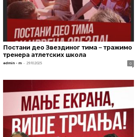
Постани део Звездиног тима – тражимо
тренера атлетских школа
-
admin - m
29.10.2025
0