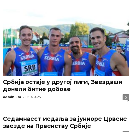
Србија остаје у другој лиги, Звездаши
донели битне добове
-
admin - m
02.07.2025
0
Седамнаест медаља за јуниоре Црвене
звезде на Првенству Србије