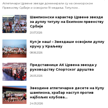
Атлетичари Црвене звезде доминирали су на сениорском
Првенству Србије и освојили 19 медаља. Титулом...
Шампионски карактер Црвене звезде
за дуплу титулу на Екипном првенству
Србије
20.07.2026
Куп је наш! – Звездаши освојили дуплу
круну у Краљеву
08.06.2026
Представнице АК Црвена звезда у
руководству Спортског друштва
26.05.2026
Звездине атлетичарке десете на Купу
шампиона, храбар наступ против
најбољих клубова...
24.05.2026