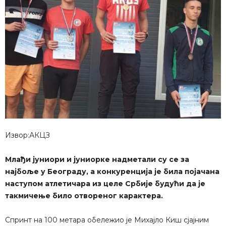
Извор:АКЦЗ
Млађи јуниори и јуниорке надметали су се за
најбоље у Београду, а конкуренција је била појачана
наступом атлетичара из целе Србије будући да је
такмичење било отвореног карактера.
Спринт на 100 метара обележио је Михајло Киш сјајним