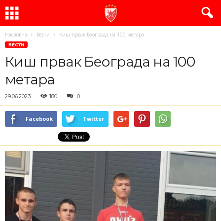
Насловна
Вести
Киш првак Београда на 100 метара
ВЕСТИ
Киш првак Београда на 100
метара
29.06.2023
180
0
Facebook
Twitter