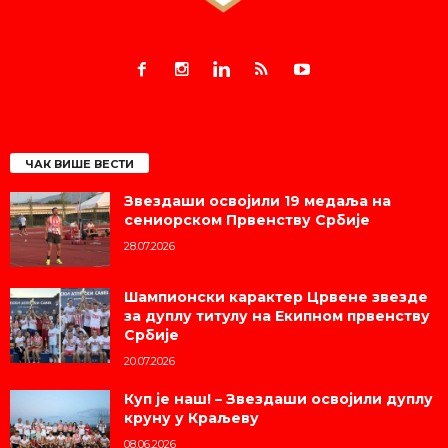
ЧАК ВИШЕ ВЕСТИ
Звездаши освојили 19 медаља на
сениорском Првенству Србије
28.07.2026
Шампионски карактер Црвене звезде
за дуплу титулу на Екипном првенству
Србије
20.07.2026
Куп је наш! – Звездаши освојили дуплу
круну у Краљеву
08.06.2026