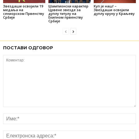
Звездаши освојили 19
Шампионски карактер
Куп је наш! –
медаља на
Црвене звезде за
Звездаши освојили
сениорском Првенству
дуплу титулу на
дуплу круну у Краљеву
Србије
Екипном првенству
Србије
ПОСТАВИ ОДГОВОР