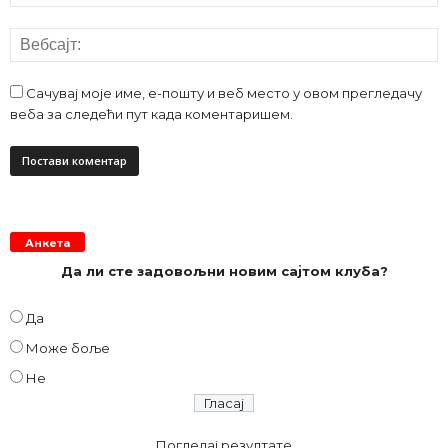
Сачувај моје име, е-пошту и веб место у овом прегледачу
веба за следећи пут када коментаришем.
Анкета
Да ли сте задовољни новим сајтом клуба?
Да
Може боље
Не
Погледај резултате