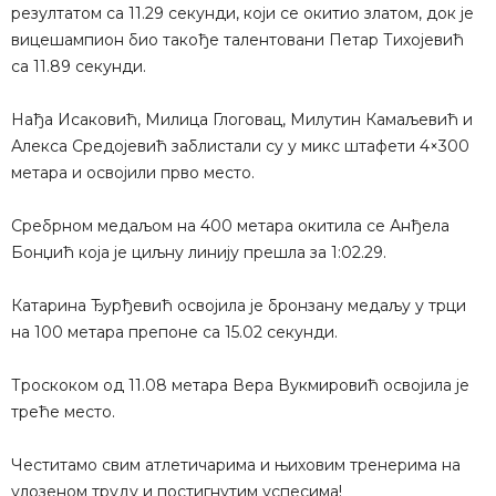
резултатом са 11.29 секунди, који се окитио златом, док је
вицешампион био такође талентовани Петар Тихојевић
са 11.89 секунди.
Нађа Исаковић, Милица Глоговац, Милутин Камаљевић и
Алекса Средојевић заблистали су у микс штафети 4×300
метара и освојили прво место.
Сребрном медаљом на 400 метара окитила се Анђела
Бонџић која је циљну линију прешла за 1:02.29.
Катарина Ђурђевић освојила је бронзану медаљу у трци
на 100 метара препоне са 15.02 секунди.
Троскоком од 11.08 метара Вера Вукмировић освојила је
треће место.
Честитамо свим атлетичарима и њиховим тренерима на
улозеном труду и постигнутим успесима!