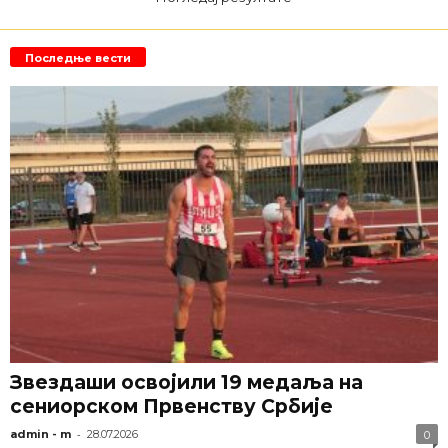
Последње вести
Звездаши освојили 19 медаља на
сениорском Првенству Србије
-
admin - m
28.07.2026
0