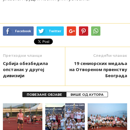
Facebook
Twitter
Претходни чланци
Следећи чланак
Србија обезбедила
19 сениорских медаља
опстанак у другој
на Отвореном првенству
дивизији
Београда
ПОВЕЗАНЕ ОБЈАВЕ
ВИШЕ ОД АУТОРА