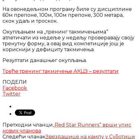
На овонедељном програму биле су дисциплине
60м препоне, 100м, 100м препоне, 300 метара,
скок удаљ и троскок.
Окупљањем на „тренинг такмичењима“
атлетичати из недеље у недељу проверавају своју
тренутну форму, а овај вид компетиције још је
кориснији у дефициту такмичења.
Резултати данашњег окупљања.
Треће тренинг такмичење АКЦЗ – резултати
ПОДЕЛИ
Facebook
Twitter
Претходни чланци
„Red Star Runners“ врши упис
нових чланова
Следећи чланак
Звездашице на кампу у Суботици