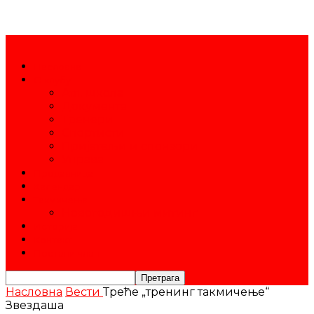
Насловна
О клубу
Атл. школа
Документа
Тренери
Спортисти
Пријатељи и спонзори
Управа
Продавница
Календар
Такмичења
Новогодишњи митинг
Историја
Контакт
Постани члан
Насловна
Вести
Треће „тренинг такмичење“
Звездаша