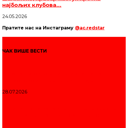
најбољих клубова...
24.05.2026
Пратите нас на Инстаграму
@ac.redstar
ЧАК ВИШЕ ВЕСТИ
Звездаши освојили 19 медаља на
сениорском Првенству Србије
28.07.2026
Шампионски карактер Црвене звезде за
дуплу титулу на Екипном првенству
Србије