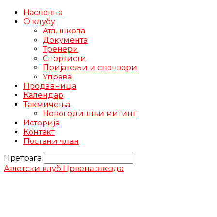
Насловна
О клубу
Атл. школа
Документа
Тренери
Спортисти
Пријатељи и спонзори
Управа
Продавница
Календар
Такмичења
Новогодишњи митинг
Историја
Контакт
Постани члан
Претрага
Атлетски клуб Црвена звезда