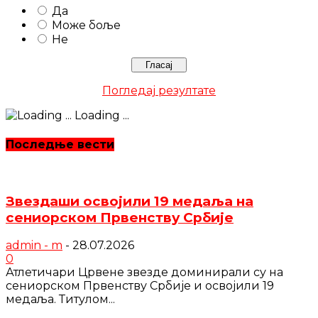
Да
Може боље
Не
Погледај резултате
Loading ...
Последње вести
Звездаши освојили 19 медаља на
сениорском Првенству Србије
admin - m
-
28.07.2026
0
Атлетичари Црвене звезде доминирали су на
сениорском Првенству Србије и освојили 19
медаља. Титулом...