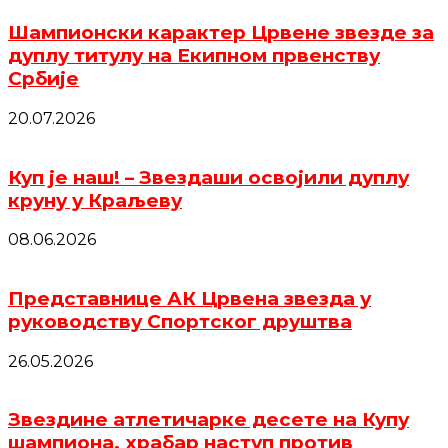
Шампионски карактер Црвене звезде за
дуплу титулу на Екипном првенству
Србије
20.07.2026
Куп је наш! – Звездаши освојили дуплу
круну у Краљеву
08.06.2026
Представнице АК Црвена звезда у
руководству Спортског друштва
26.05.2026
Звездине атлетичарке десете на Купу
шампиона, храбар наступ против