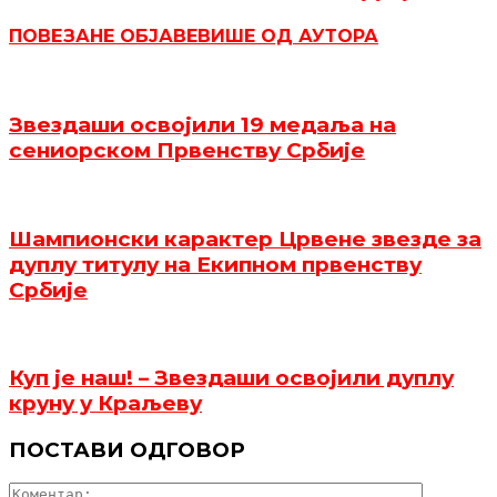
ПОВЕЗАНЕ ОБЈАВЕ
ВИШЕ ОД АУТОРА
Звездаши освојили 19 медаља на
сениорском Првенству Србије
Шампионски карактер Црвене звезде за
дуплу титулу на Екипном првенству
Србије
Куп је наш! – Звездаши освојили дуплу
круну у Краљеву
ПОСТАВИ ОДГОВОР