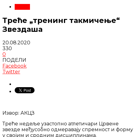
Вести
Треће „тренинг такмичење“
Звездаша
20.08.2020
330
0
ПОДЕЛИ
Facebook
Twitter
Извор: АКЦЗ
Треће недеље узастопно атлетичари Црвене
звезде међусобно одмеравају спремност и форму
у својим и сродним дисциплинама.