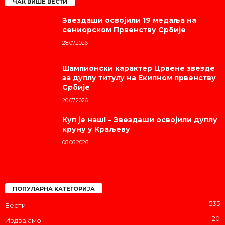
ЧАК ВИШЕ ВЕСТИ
Звездаши освојили 19 медаља на
сениорском Првенству Србије
28.07.2026
Шампионски карактер Црвене звезде
за дуплу титулу на Екипном првенству
Србије
20.07.2026
Куп је наш! – Звездаши освојили дуплу
круну у Краљеву
08.06.2026
ПОПУЛАРНА КАТЕГОРИЈА
535
Вести
20
Издвајамо