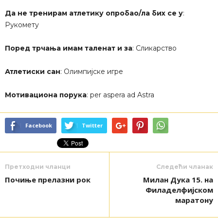
Да не тренирам атлетику опробао/ла бих се у
:
Рукомету
Поред трчања имам таленат и за
: Сликарство
Атлетиски сан
: Олимпијске игре
Мотивациона порука
: per aspera ad Astra
Facebook
Twitter
Претходни чланци
Следећи чланак
Почиње прелазни рок
Милан Дука 15. на
Филаделфијском
маратону