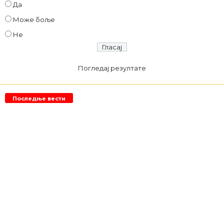
Да
Може боље
Не
Погледај резултате
Последње вести