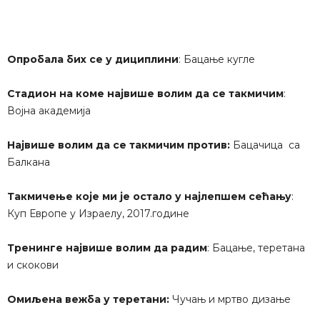
Опробала бих се у дициплини
: Бацање кугле
Стадион на коме највише волим да се такмичим
:
Војна aкадемија
Највише волим да се такмичим против:
Бацачица са
Балкана
Такмичење које ми је остало у најлепшем сећању
:
Куп Европе у Израелу, 2017.године
Тренинге највише волим да радим
: Бацање, теретана
и скокови
Омиљена вежба у теретани:
Чучањ и мртво дизање