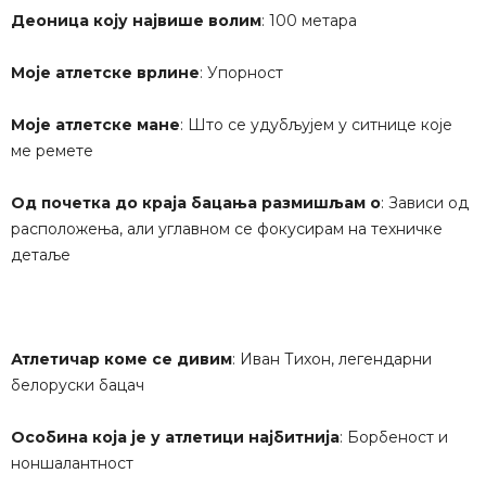
Деоница коју највише волим
: 100 метара
Моје атлетске врлине
: Упорност
Моје атлетске мане
: Што се удубљујем у ситнице које
ме ремете
Од почетка до краја бацања размишљам о
: Зависи од
расположења, али углавном се фокусирам на техничке
детаље
Атлетичар коме се дивим
: Иван Тихон, легендарни
белоруски бацач
Особина која је у атлетици најбитнија
: Борбеност и
ноншалантност