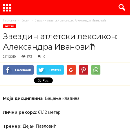
Насловна
Вести
Звездин атлетски лексикон: Александра Ивановић
ВЕСТИ
Звездин атлетски лексикон:
Александра Ивановић
21.11.2019
573
0
Facebook
Twitter
Моја дисциплина
: Бацање кладива
Лични рекорд
: 61,12 метар
Тренер:
Дејан Павловић