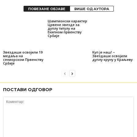
ПОВЕЗАНЕ ОБЈАВЕ
ВИШЕ ОД АУТОРА
Шампионски карактер
Црвене звезде за
дуплу титулу на
Екипном првенству
Србије
Звездаши освојили 19
Куп је наш! –
медаља на
Звездаши освојили
сениорском Првенству
дуплу круну у Краљеву
Србије
ПОСТАВИ ОДГОВОР