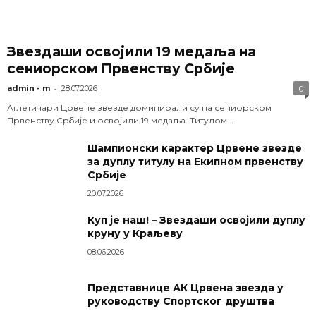
Звездаши освојили 19 медаља на
сениорском Првенству Србије
-
admin - m
28.07.2026
0
Атлетичари Црвене звезде доминирали су на сениорском
Првенству Србије и освојили 19 медаља. Титулом...
Шампионски карактер Црвене звезде
за дуплу титулу на Екипном првенству
Србије
20.07.2026
Куп је наш! – Звездаши освојили дуплу
круну у Краљеву
08.06.2026
Представнице АК Црвена звезда у
руководству Спортског друштва