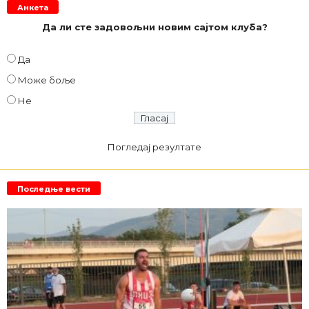
Анкета
Да ли сте задовољни новим сајтом клуба?
Да
Може боље
Не
Погледај резултате
Последње вести