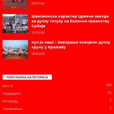
28.07.2026
Шампионски карактер Црвене звезде
за дуплу титулу на Екипном првенству
Србије
20.07.2026
Куп је наш! – Звездаши освојили дуплу
круну у Краљеву
08.06.2026
ПОПУЛАРНА КАТЕГОРИЈА
535
Вести
20
Издвајамо
3
Интервју
2
Такмичења