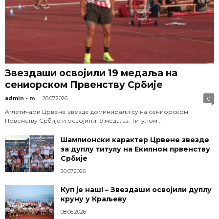
Звездаши освојили 19 медаља на
сениорском Првенству Србије
-
admin - m
28.07.2026
0
Атлетичари Црвене звезде доминирали су на сениорском
Првенству Србије и освојили 19 медаља. Титулом...
Шампионски карактер Црвене звезде
за дуплу титулу на Екипном првенству
Србије
20.07.2026
Куп је наш! – Звездаши освојили дуплу
круну у Краљеву
08.06.2026