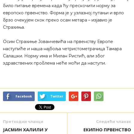
било питање времена када ћу прескочити норму за
европско првенство. Форма је у узлазној путањи и врло
брзо очекујем скок преко осам метара – изјавио је
Страхиња.
Осим Страхиње Јованчевића на првенству Европе
наступиће и наша најбоља четристометрачица Тамара
Салашки. Норму има и Милан Ристић, али због
здравствених проблема неће моћи да наступи.
Facebook
Twitter
Претходни чланци
Следећи чланак
ЈАСМИН ХАЛИЛИ У
ЕКИПНО ПРВЕНСТВО