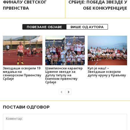
ФИНАЛУ СВЕТСКОГ
СРБИЈЕ: ПОБЕДА ЗВЕЗДЕ У
ПРВЕНСТВА
ОБЕ КОНКУРЕНЦИЈЕ
ПОВЕЗАНЕ ОБЈАВЕ
ВИШЕ ОД АУТОРА
Звездаши освојили 19
Шампионски карактер
Куп је наш! –
медаља на
Црвене звезде за
Звездаши освојили
сениорском Првенству
дуплу титулу на
дуплу круну у Краљеву
Србије
Екипном првенству
Србије
ПОСТАВИ ОДГОВОР