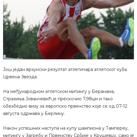
Још један врхунски резултат атлетичара атлетског куба
Црвена Звезда.
На међународном атлетском митингу у Беранама,
Страхиња Јованчевић је прескочио 7,98цм и тако
обезбедио визу за европско првенство које се од 07-12
августа одржава у Берлину.
Након успешних наступа на купу шампиона у Тампереу,
митингу у Загребу и Првенству Србије у Крушевцу, само је